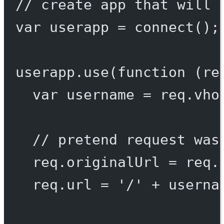
// create app that will 
var
 userapp 
=
connect
();
userapp.
use
(
function
 (
re
var
 username 
=
 req.vho
// pretend request was
req.originalUrl 
=
 req.
req.url 
=
'/'
+
 userna