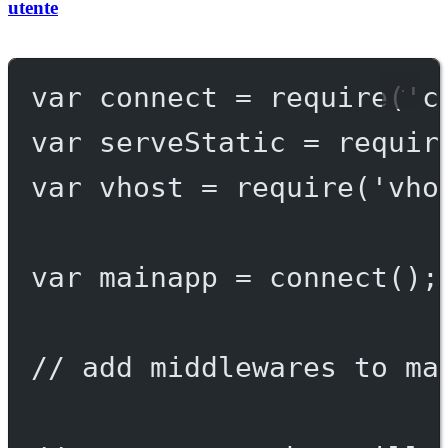
utente
var
 connect 
=
require
(
'c
var
 serveStatic 
=
requir
var
 vhost 
=
require
(
'vho
var
 mainapp 
=
connect
();
// add middlewares to ma