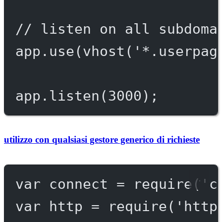
// listen on all subdoma
app.
use
(
vhost
(
'*.userpag
app.
listen
(
3000
);
utilizzo con qualsiasi gestore generico di richieste
var
 connect 
=
require
(
'c
var
 http 
=
require
(
'http