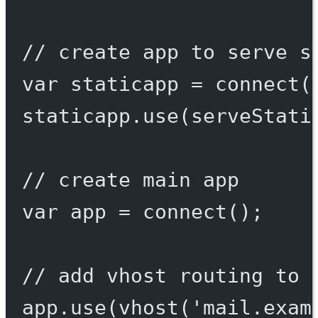
// create app to serve s
var
 staticapp 
=
connect
(
staticapp.
use
(
serveStati
// create main app
var
 app 
=
connect
();
// add vhost routing to 
app.
use
(
vhost
(
'mail.exam