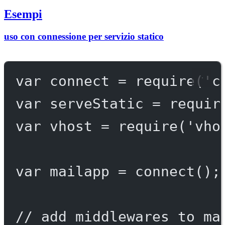
Esempi
uso con connessione per servizio statico
var
 connect 
=
require
(
'c
var
 serveStatic 
=
requir
var
 vhost 
=
require
(
'vho
var
 mailapp 
=
connect
();
// add middlewares to ma