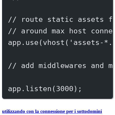
// route static assets f
// around max host conne
app.
use
(
vhost
(
'assets-*.
// add middlewares and m
app.
listen
(
3000
);
utilizzando con la connessione per i sottodomini