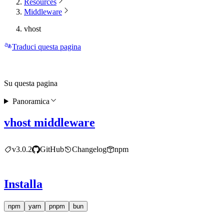
Resources
Middleware
vhost
Traduci questa pagina
Su questa pagina
Panoramica
vhost middleware
v3.0.2
GitHub
Changelog
npm
Installa
npm
yarn
pnpm
bun