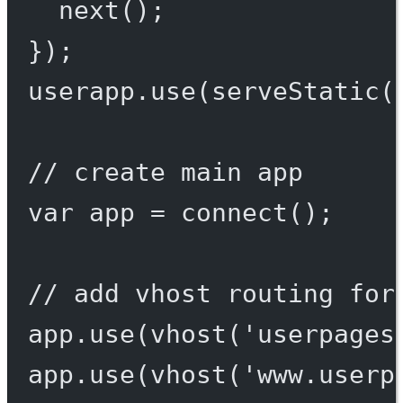
next
();
});
userapp.
use
(
serveStatic
(
// create main app
var
 app 
=
connect
();
// add vhost routing for
app.
use
(
vhost
(
'userpages
app.
use
(
vhost
(
'www.userp