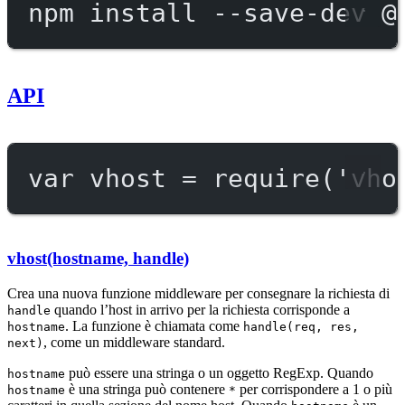
npm
install
--save-dev
@
API
var
 vhost 
=
require
(
'vho
vhost(hostname, handle)
Crea una nuova funzione middleware per consegnare la richiesta di
quando l’host in arrivo per la richiesta corrisponde a
handle
. La funzione è chiamata come
hostname
handle(req, res,
, come un middleware standard.
next)
può essere una stringa o un oggetto RegExp. Quando
hostname
è una stringa può contenere
per corrispondere a 1 o più
hostname
*