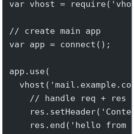
var
 vhost 
=
require
(
'vho
// create main app
var
 app 
=
connect
();
app.
use
(
vhost
(
'mail.example.co
// handle req + res 
res.
setHeader
(
'Conte
res.
end
(
'hello from 