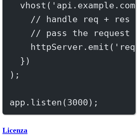
vhost
(
'api.example.com
// handle req + res 
// pass the request 
httpServer.
emit
(
'req
})
);
app.
listen
(
3000
);
Licenza