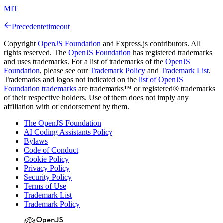
MIT
Precedente
timeout
Copyright
OpenJS Foundation
and Express.js contributors. All
rights reserved. The
OpenJS Foundation
has registered trademarks
and uses trademarks. For a list of trademarks of the
OpenJS
Foundation
, please see our
Trademark Policy
and
Trademark List
.
Trademarks and logos not indicated on the
list of OpenJS
Foundation trademarks
are trademarks™ or registered® trademarks
of their respective holders. Use of them does not imply any
affiliation with or endorsement by them.
The OpenJS Foundation
AI Coding Assistants Policy
Bylaws
Code of Conduct
Cookie Policy
Privacy Policy
Security Policy
Terms of Use
Trademark List
Trademark Policy