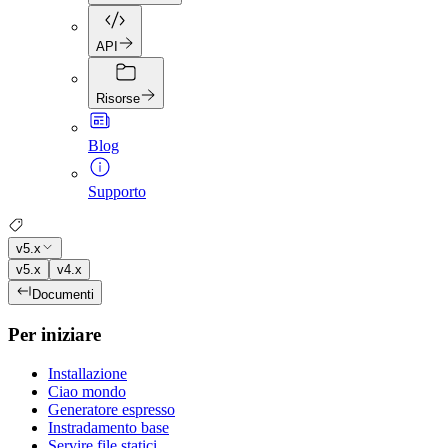
API
Risorse
Blog
Supporto
v5.x
v5.x
v4.x
Documenti
Per iniziare
Installazione
Ciao mondo
Generatore espresso
Instradamento base
Servire file statici