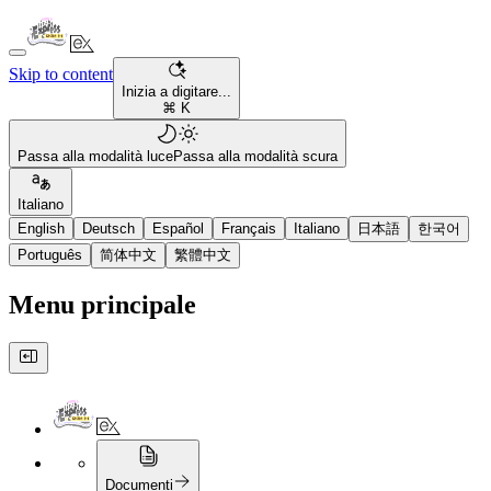
Skip to content
Inizia a digitare...
⌘ K
Passa alla modalità luce
Passa alla modalità scura
Italiano
English
Deutsch
Español
Français
Italiano
日本語
한국어
Português
简体中文
繁體中文
Menu principale
Documenti