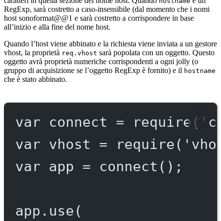
caratteri in quella sezione del nome host. Quando
è un
hostname
RegExp, sarà costretto a caso-insensibile (dal momento che i nomi
host sonoformat@@1 e sarà costretto a corrispondere in base
all’inizio e alla fine del nome host.
Quando l’host viene abbinato e la richiesta viene inviata a un gestore
vhost, la proprietà
sarà popolata con un oggetto. Questo
req.vhost
oggetto avrà proprietà numeriche corrispondenti a ogni jolly (o
gruppo di acquisizione se l’oggetto RegExp è fornito) e il
hostname
che è stato abbinato.
var
 connect 
=
require
(
'c
var
 vhost 
=
require
(
'vho
var
 app 
=
connect
();
app.
use
(