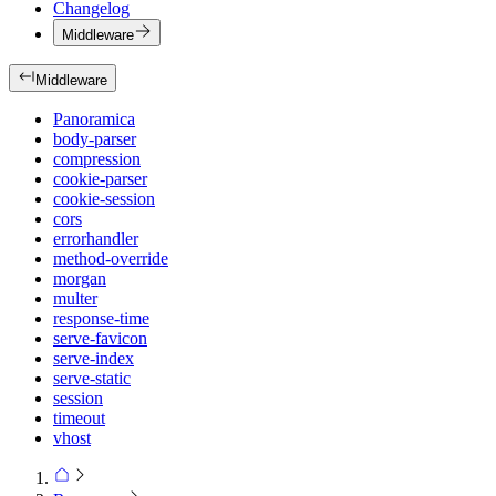
Changelog
Middleware
Middleware
Panoramica
body-parser
compression
cookie-parser
cookie-session
cors
errorhandler
method-override
morgan
multer
response-time
serve-favicon
serve-index
serve-static
session
timeout
vhost