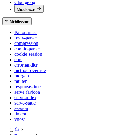
Changelog
Middleware
Middleware
Panoramica
body-parser
compression
cookie-parser
cookie-session
cors
errorhandler
method-override
morgan
multer
response-time
serve-favicon
serve-index
serve-static
session
timeout
vhost