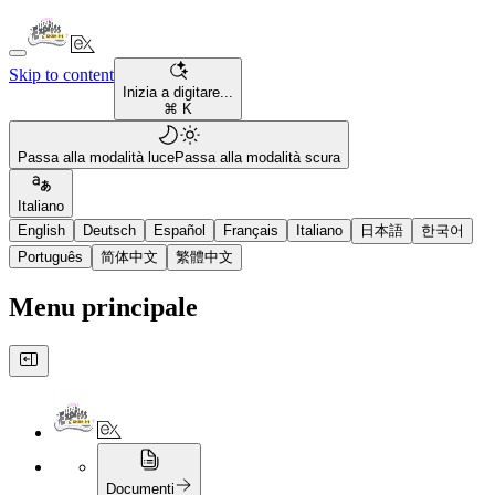
Skip to content
Inizia a digitare...
⌘ K
Passa alla modalità luce
Passa alla modalità scura
Italiano
English
Deutsch
Español
Français
Italiano
日本語
한국어
Português
简体中文
繁體中文
Menu principale
Documenti