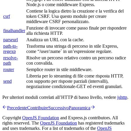
Node.js o come middleware Express.
Contiene la logica dietro la creazione e la verifica del
csrf
token CSRF. Usa questo modulo per creare
middleware CSRF personalizzato.
Funzione di invocare come passo finale per rispondere
finalhandler
alla richiesta HTTP.
parseurl
Analizza un URL con la cache.
path-to-
Trasforma una stringa di percorso in stile Express,
regexp
come “/user/:name` in un’espressione regolare.
resolve-
Risolve un percorso relativo contro un percorso radice
path
con convalida.
router
Semplice router in stile middleware.
Libreria per lo streaming di file come risposta HTTP,
send
con supporto per risposte parziali (intervalli),
negoziazione condizionale-GET ed eventi granulari.
Per ulteriori moduli correlati all’HTTP di basso livello, vedere
jshttp
.
Precedente
Contribuire
Successivo
Panoramica
Copyright
OpenJS Foundation
and Express.js contributors. All
rights reserved. The
OpenJS Foundation
has registered trademarks
and uses trademarks. For a list of trademarks of the
OpenJS