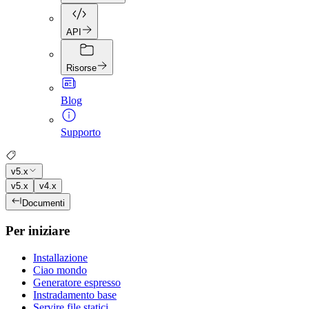
API
Risorse
Blog
Supporto
v5.x
v5.x
v4.x
Documenti
Per iniziare
Installazione
Ciao mondo
Generatore espresso
Instradamento base
Servire file statici