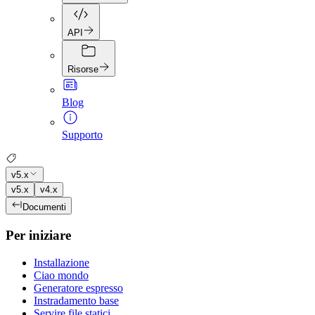
API
Risorse
Blog
Supporto
v5.x
v5.x
v4.x
Documenti
Per iniziare
Installazione
Ciao mondo
Generatore espresso
Instradamento base
Servire file statici