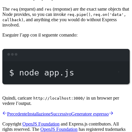
The
(request) and
(response) are the exact same objects that
req
res
Node provides, so you can invoke
,
req.pipe()
req.on('data',
, and anything else you would do without Express
callback)
involved.
Eseguire l’app con il seguente comando:
Terminal window
$
node
app.js
Quindi, caricare
in un browser per
http://localhost:3000/
vedere l’output.
Precedente
Installazione
Successivo
Generatore espresso
Copyright
OpenJS Foundation
and Express.js contributors. All
rights reserved. The
OpenJS Foundation
has registered trademarks