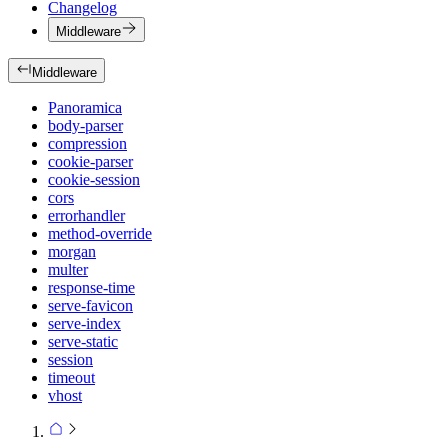
Changelog
Middleware
Middleware
Panoramica
body-parser
compression
cookie-parser
cookie-session
cors
errorhandler
method-override
morgan
multer
response-time
serve-favicon
serve-index
serve-static
session
timeout
vhost