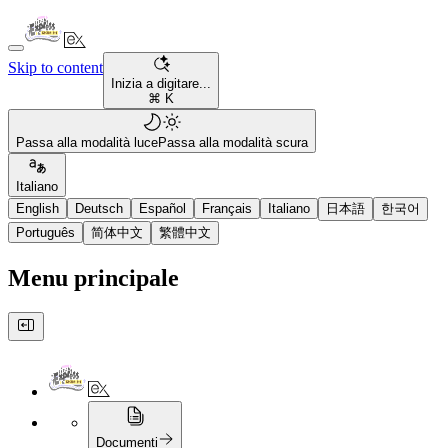
Skip to content
Inizia a digitare...
⌘ K
Passa alla modalità luce
Passa alla modalità scura
Italiano
English
Deutsch
Español
Français
Italiano
日本語
한국어
Português
简体中文
繁體中文
Menu principale
Documenti