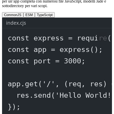
per un’app completa con numerosi file JavaScript, modelli Jade e
sottodirectory per vari scopi.
CommonJS
ESM
TypeScript
index.cjs
const
express
=
require
(
const
app
=
express
();
const
port
=
3000
;
app.
get
(
'/'
, (
req
, 
res
) 
res.
send
(
'Hello World!
});