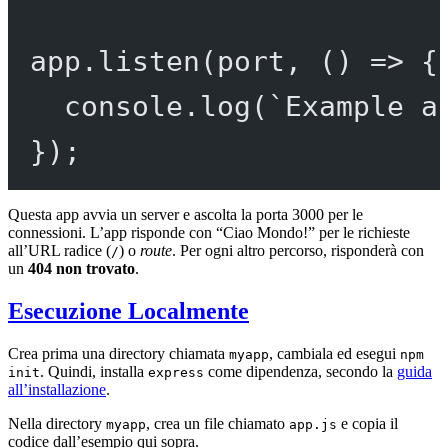
app.
listen
(port, () 
=>
 {
console.
log
(
`Example a
});
Questa app avvia un server e ascolta la porta 3000 per le
connessioni. L’app risponde con “Ciao Mondo!” per le richieste
all’URL radice (
) o
route
. Per ogni altro percorso, risponderà con
/
un
404 non trovato
.
Esecuzione Localmente
Crea prima una directory chiamata
, cambiala ed esegui
myapp
npm
. Quindi, installa
come dipendenza, secondo la
guida
init
express
all’installazione
.
Nella directory
, crea un file chiamato
e copia il
myapp
app.js
codice dall’esempio qui sopra.