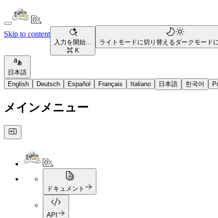
Skip to content
入力を開始...
ライトモードに切り替える
ダークモード
⌘ K
日本語
English
Deutsch
Español
Français
Italiano
日本語
한국어
P
メインメニュー
ドキュメント
API