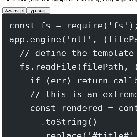
JavaScript
TypeScript
const
fs
=
require
(
'fs'
)
app.
engine
(
'ntl'
, (
fileP
// define the template
fs.
readFile
(filePath, 
if
 (err) 
return
call
// this is an extrem
const
rendered
=
 con
.
toString
()
.
replace
(
'#title#'