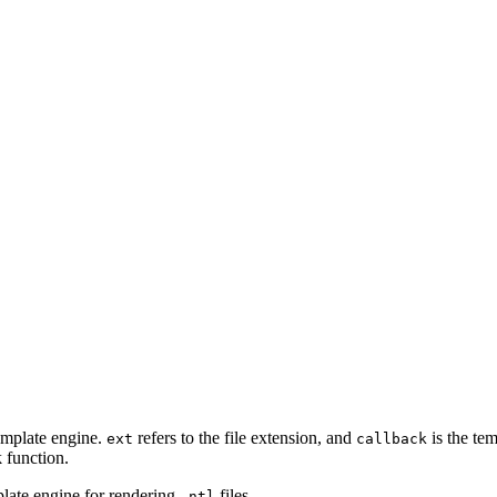
emplate engine.
refers to the file extension, and
is the te
ext
callback
k function.
late engine for rendering
files.
.ntl