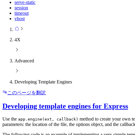
serve-static
session
timeout
vhost
4X
Advanced
Developing Template Engines
このページを翻訳
Developing template engines for Express
Use the
method to create your own t
app.engine(ext, callback)
parameters: the location of the file, the options object, and the callbac
The following code is an example of implementing a very simple temp