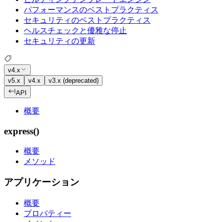
パフォーマンスのベストプラクティス
セキュリティのベストプラクティス
ヘルスチェックと優雅な停止
セキュリティの更新
v4.x
v5.x
v4.x
v3.x (deprecated)
API
概要
express()
概要
メソッド
アプリケーション
概要
プロパティー