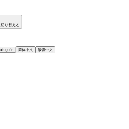
に切り替える
ortuguês
简体中文
繁體中文