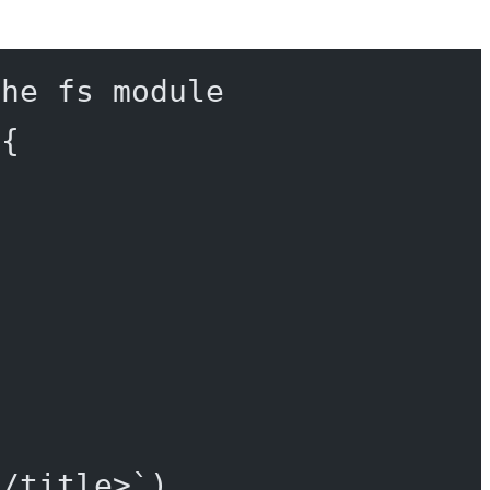
the fs module
 {
</title>`
)