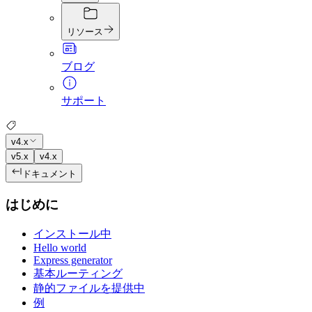
リソース
ブログ
サポート
v4.x
v5.x
v4.x
ドキュメント
はじめに
インストール中
Hello world
Express generator
基本ルーティング
静的ファイルを提供中
例