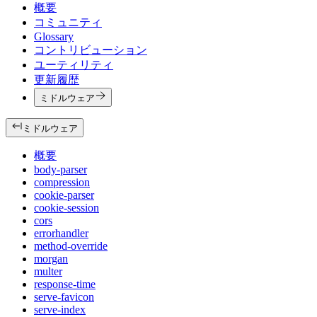
概要
コミュニティ
Glossary
コントリビューション
ユーティリティ
更新履歴
ミドルウェア
ミドルウェア
概要
body-parser
compression
cookie-parser
cookie-session
cors
errorhandler
method-override
morgan
multer
response-time
serve-favicon
serve-index