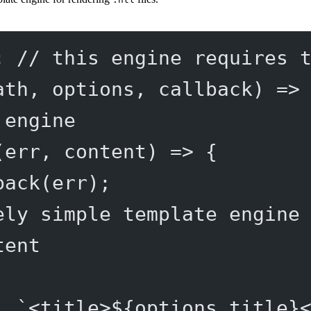
; 
// this engine requires 
ath
, 
options
, 
callback
) 
=>
 engine
(
err
, 
content
) 
=>
 {
back
(err);
ely simple template engine
tent
, 
`<title>${
options
.
title
}