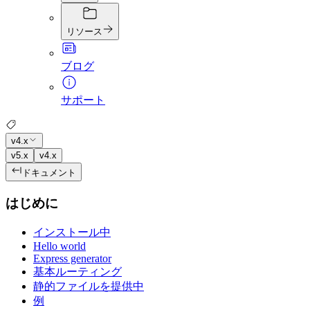
リソース
ブログ
サポート
v4.x
v5.x
v4.x
ドキュメント
はじめに
インストール中
Hello world
Express generator
基本ルーティング
静的ファイルを提供中
例