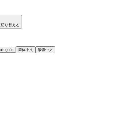
に切り替える
ortuguês
简体中文
繁體中文