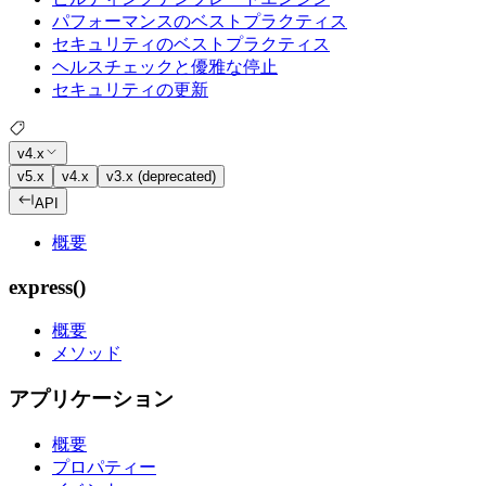
パフォーマンスのベストプラクティス
セキュリティのベストプラクティス
ヘルスチェックと優雅な停止
セキュリティの更新
v4.x
v5.x
v4.x
v3.x (deprecated)
API
概要
express()
概要
メソッド
アプリケーション
概要
プロパティー