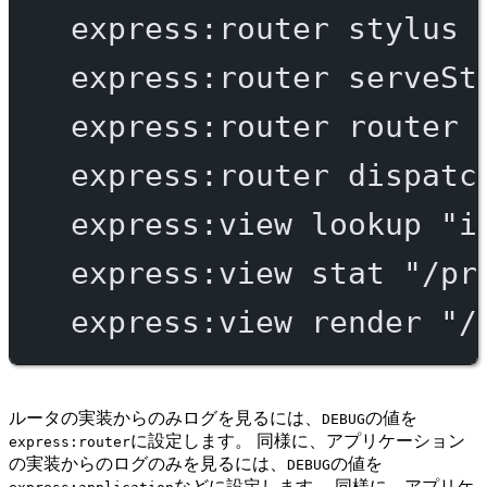
express:router
stylus
express:router
serveSt
express:router
router
express:router
dispatc
express:view
lookup
"i
express:view
stat
"/pr
express:view
render
"/
ルータの実装からのみログを見るには、
の値を
DEBUG
に設定します。 同様に、アプリケーション
express:router
の実装からのログのみを見るには、
の値を
DEBUG
などに設定します。 同様に、アプリケ