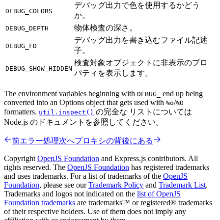
デバッグ出力で色を使用するかどう
DEBUG_COLORS
か。
物体検査の深さ。
DEBUG_DEPTH
デバッグ出力を書き込むファイル記述
DEBUG_FD
子。
検査対象オブジェクトに非表示のプロ
DEBUG_SHOW_HIDDEN
パティを表示します。
The environment variables beginning with
end up being
DEBUG_
converted into an Options object that gets used with
/
%o
%O
formatters.
の完全な リストについては
util.inspect()
Node.js のドキュメントを参照してください。
前
エラー処理
次へ
プロキシの背後にある
Copyright
OpenJS Foundation
and Express.js contributors. All
rights reserved. The
OpenJS Foundation
has registered trademarks
and uses trademarks. For a list of trademarks of the
OpenJS
Foundation
, please see our
Trademark Policy
and
Trademark List
.
Trademarks and logos not indicated on the
list of OpenJS
Foundation trademarks
are trademarks™ or registered® trademarks
of their respective holders. Use of them does not imply any