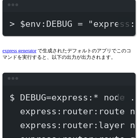
Terminal window
>
 $env:DEBUG = 
"express:
express generator
で生成されたデフォルトのアプリでこのコ
マンドを実行すると、以下の出力が出力されます。
Terminal window
$
DEBUG=express:
*
node
.
express:router:route
n
express:router:layer
n