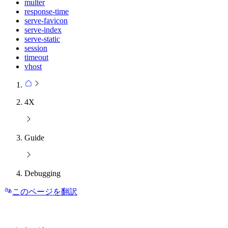
multer
response-time
serve-favicon
serve-index
serve-static
session
timeout
vhost
4X
Guide
Debugging
このページを翻訳