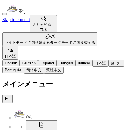
Skip to content
入力を開始...
⌘ K
ライトモードに切り替える
ダークモードに切り替える
日本語
English
Deutsch
Español
Français
Italiano
日本語
한국어
Português
简体中文
繁體中文
メインメニュー