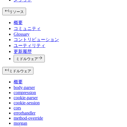
リソース
概要
コミュニティ
Glossary
コントリビューション
ユーティリティ
更新履歴
ミドルウェア
ミドルウェア
概要
body-parser
compression
cookie-parser
cookie-session
cors
errorhandler
method-override
morgan