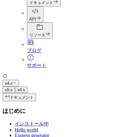
ドキュメント
API
リソース
ブログ
サポート
v4.x
v5.x
v4.x
ドキュメント
はじめに
インストール中
Hello world
Express generator