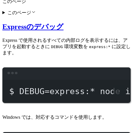
このページ
このページ
Expressのデバッグ
Express で使用されるすべての内部ログを表示するには、ア
プリを起動するときに
環境変数を
に設定し
DEBUG
express:*
ます。
Terminal window
$
DEBUG=express:
*
node
i
Windows では、対応するコマンドを使用します。