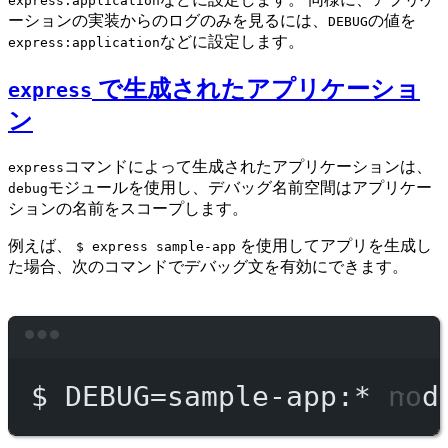
express:application
ーションの実装からのログのみを見るには、
の値を
DEBUG
などに設定します。
express:application
で生成されたアプリケーショ
express
ン
コマンドによって生成されたアプリケーションは、
express
モジュールを使用し、デバッグ名前空間はアプリケー
debug
ションの名前をスコープします。
例えば、
を使用してアプリを生成し
$ express sample-app
た場合、次のコマンドでデバッグ文を有効にできます。
Terminal window
$
DEBUG=sample-app:
*
nod