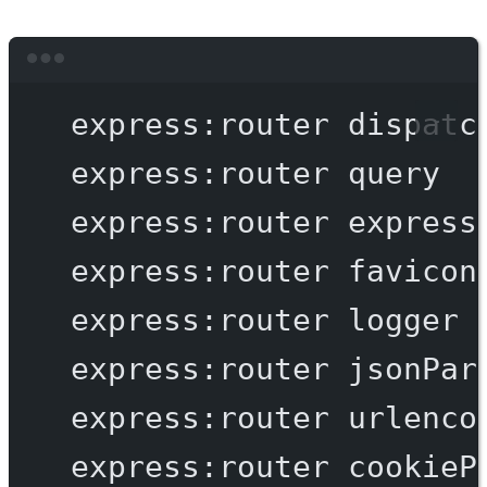
Terminal window
express:router
dispatc
express:router
query
express:router
express
express:router
favicon
express:router
logger
express:router
jsonPar
express:router
urlenco
express:router
cookieP