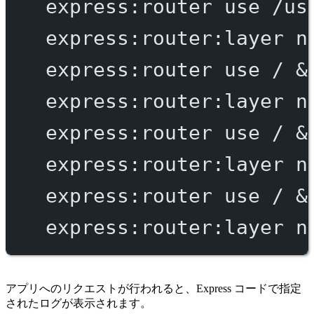
express:router
use
/us
express:router:layer
n
express:router
use
/
 &
express:router:layer
n
express:router
use
/
 &
express:router:layer
n
express:router
use
/
 &
express:router:layer
n
アプリへのリクエストが行われると、Express コードで指定
されたログが表示されます。