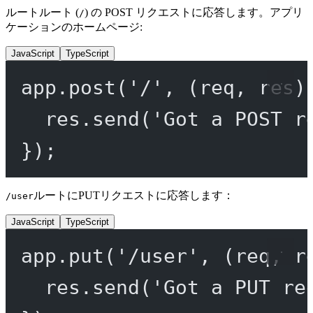
ルートルート (
) の POST リクエストに応答します。アプリ
/
ケーションのホームページ:
JavaScript
TypeScript
app.
post
(
'/'
, (
req
, 
res
)
res.
send
(
'Got a POST r
});
ルートにPUTリクエストに応答します：
/user
JavaScript
TypeScript
app.
put
(
'/user'
, (
req
, 
r
res.
send
(
'Got a PUT re