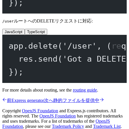
});
ルートへのDELETEリクエストに対応:
/user
JavaScript
TypeScript
app.
delete
(
'/user'
, (
req
res.
send
(
'Got a DELETE
});
For more details about routing, see the
routing guide
.
前
Express generator
次へ
静的ファイルを提供中
Copyright
OpenJS Foundation
and Express.js contributors. All
rights reserved. The
OpenJS Foundation
has registered trademarks
and uses trademarks. For a list of trademarks of the
OpenJS
Foundation
, please see our
Trademark Policy
and
Trademark List
.