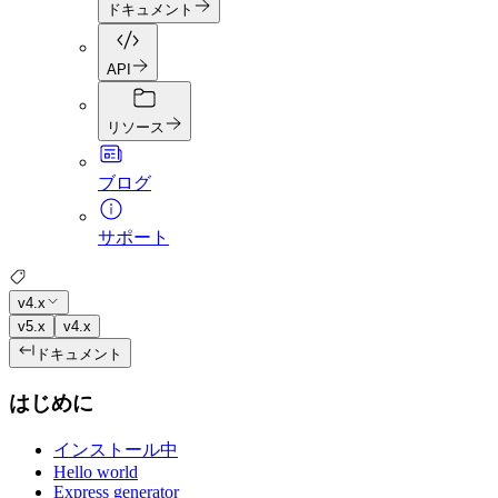
ドキュメント
API
リソース
ブログ
サポート
v4.x
v5.x
v4.x
ドキュメント
はじめに
インストール中
Hello world
Express generator