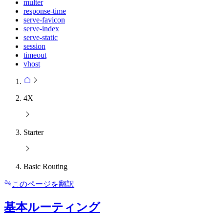
multer
response-time
serve-favicon
serve-index
serve-static
session
timeout
vhost
4X
Starter
Basic Routing
このページを翻訳
基本ルーティング