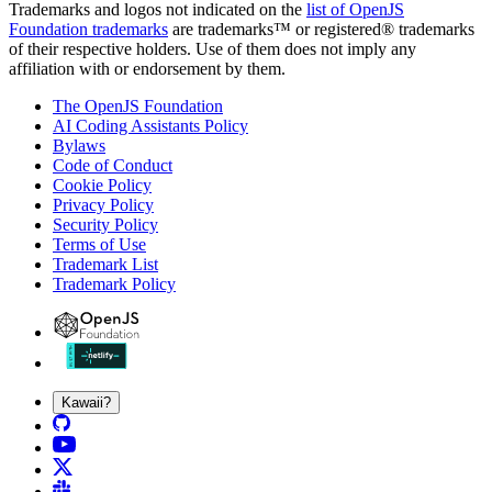
Trademarks and logos not indicated on the
list of OpenJS
Foundation trademarks
are trademarks™ or registered® trademarks
of their respective holders. Use of them does not imply any
affiliation with or endorsement by them.
The OpenJS Foundation
AI Coding Assistants Policy
Bylaws
Code of Conduct
Cookie Policy
Privacy Policy
Security Policy
Terms of Use
Trademark List
Trademark Policy
Kawaii?