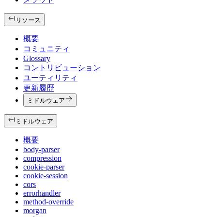
リソース
概要
コミュニティ
Glossary
コントリビューション
ユーティリティ
更新履歴
ミドルウェア
ミドルウェア
概要
body-parser
compression
cookie-parser
cookie-session
cors
errorhandler
method-override
morgan