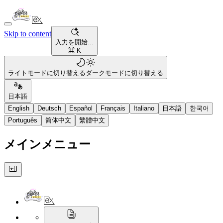
Skip to content
入力を開始...
⌘ K
ライトモードに切り替える
ダークモードに切り替える
日本語
English
Deutsch
Español
Français
Italiano
日本語
한국어
Português
简体中文
繁體中文
メインメニュー