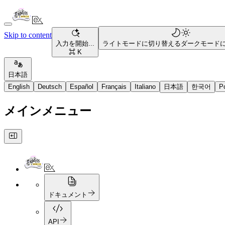
Skip to content
入力を開始...
ライトモードに切り替える
ダークモード
⌘ K
日本語
English
Deutsch
Español
Français
Italiano
日本語
한국어
P
メインメニュー
ドキュメント
API