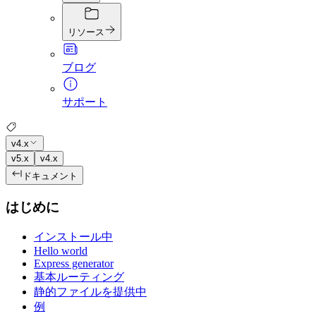
リソース
ブログ
サポート
v4.x
v5.x
v4.x
ドキュメント
はじめに
インストール中
Hello world
Express generator
基本ルーティング
静的ファイルを提供中
例