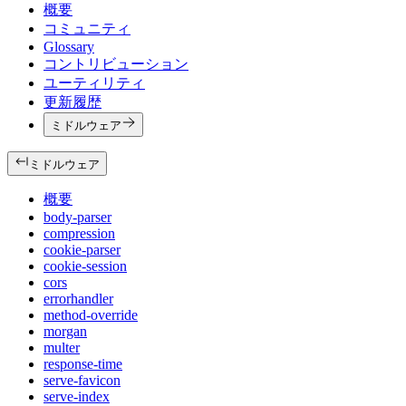
概要
コミュニティ
Glossary
コントリビューション
ユーティリティ
更新履歴
ミドルウェア
ミドルウェア
概要
body-parser
compression
cookie-parser
cookie-session
cors
errorhandler
method-override
morgan
multer
response-time
serve-favicon
serve-index