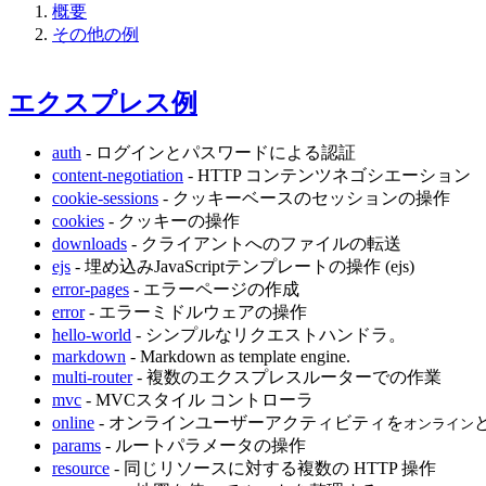
概要
その他の例
エクスプレス例
auth
- ログインとパスワードによる認証
content-negotiation
- HTTP コンテンツネゴシエーション
cookie-sessions
- クッキーベースのセッションの操作
cookies
- クッキーの操作
downloads
- クライアントへのファイルの転送
ejs
- 埋め込みJavaScriptテンプレートの操作 (ejs)
error-pages
- エラーページの作成
error
- エラーミドルウェアの操作
hello-world
- シンプルなリクエストハンドラ。
markdown
- Markdown as template engine.
multi-router
- 複数のエクスプレスルーターでの作業
mvc
- MVCスタイル コントローラ
online
- オンラインユーザーアクティビティを
オンライン
params
- ルートパラメータの操作
resource
- 同じリソースに対する複数の HTTP 操作