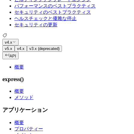
パフォーマンスのベストプラクティス
セキュリティのベストプラクティス
ヘルスチェックと優雅な停止
セキュリティの更新
v4.x
v5.x
v4.x
v3.x (deprecated)
API
概要
express()
概要
メソッド
アプリケーション
概要
プロパティー