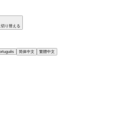
に切り替える
ortuguês
简体中文
繁體中文