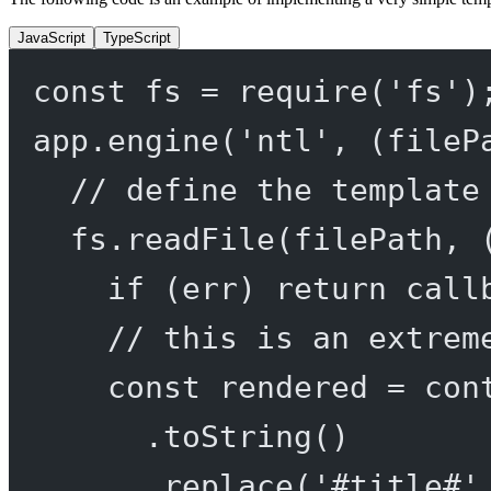
JavaScript
TypeScript
const
fs
=
require
(
'fs'
)
app.
engine
(
'ntl'
, (
fileP
// define the template
fs.
readFile
(filePath, 
if
 (err) 
return
call
// this is an extrem
const
rendered
=
 con
.
toString
()
.
replace
(
'#title#'