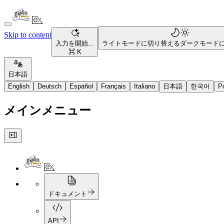
Skip to content
入力を開始...
ライトモードに切り替える
ダークモード
⌘ K
日本語
English
Deutsch
Español
Français
Italiano
日本語
한국어
P
メインメニュー
ドキュメント
API