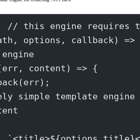
; 
// this engine requires 
ath
, 
options
, 
callback
) 
=>
 engine
(
err
, 
content
) 
=>
 {
back
(err);
ely simple template engine
tent
, 
`<title>${
options
.
title
}