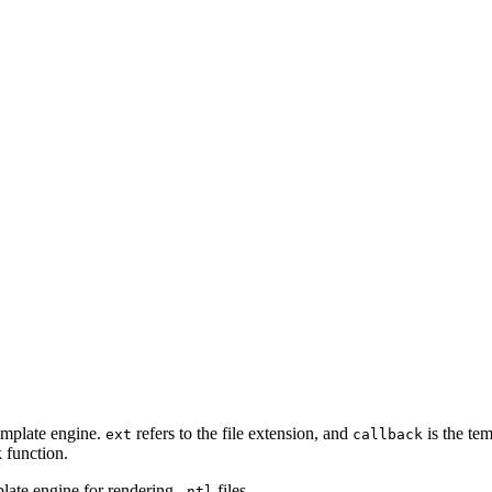
emplate engine.
refers to the file extension, and
is the te
ext
callback
k function.
late engine for rendering
files.
.ntl