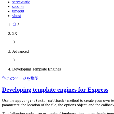
serve-static
session
timeout
vhost
5X
Advanced
Developing Template Engines
このページを翻訳
Developing template engines for Express
Use the
method to create your own t
app.engine(ext, callback)
parameters: the location of the file, the options object, and the callbac
The following code is an example of implementing a very simple temp