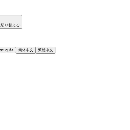
に切り替える
ortuguês
简体中文
繁體中文