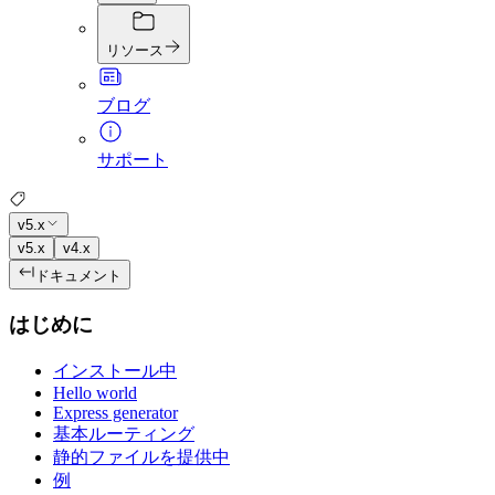
リソース
ブログ
サポート
v5.x
v5.x
v4.x
ドキュメント
はじめに
インストール中
Hello world
Express generator
基本ルーティング
静的ファイルを提供中
例