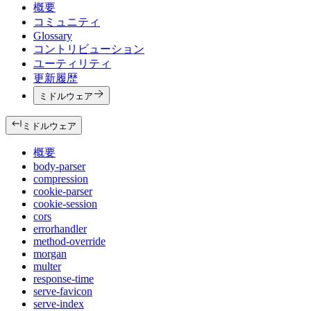
概要
コミュニティ
Glossary
コントリビューション
ユーティリティ
更新履歴
ミドルウェア
ミドルウェア
概要
body-parser
compression
cookie-parser
cookie-session
cors
errorhandler
method-override
morgan
multer
response-time
serve-favicon
serve-index