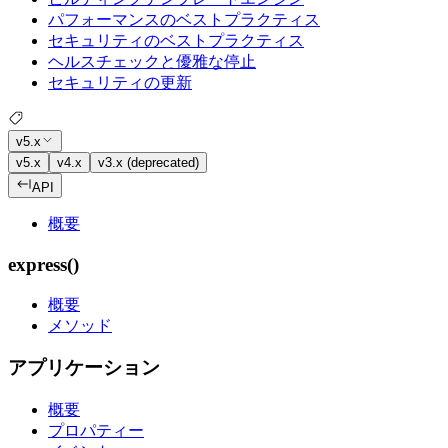
パフォーマンスのベストプラクティス
セキュリティのベストプラクティス
ヘルスチェックと優雅な停止
セキュリティの更新
v5.x
v5.x
v4.x
v3.x (deprecated)
API
概要
express()
概要
メソッド
アプリケーション
概要
プロパティー