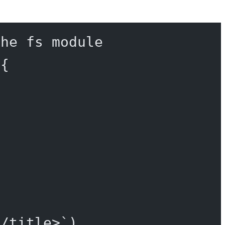
the fs module
 {
</title>`
)