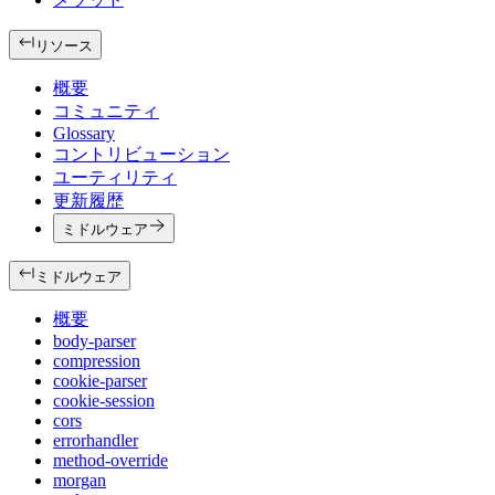
リソース
概要
コミュニティ
Glossary
コントリビューション
ユーティリティ
更新履歴
ミドルウェア
ミドルウェア
概要
body-parser
compression
cookie-parser
cookie-session
cors
errorhandler
method-override
morgan