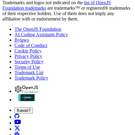
Trademarks and logos not indicated on the
list of OpenJS
Foundation trademarks
are trademarks™ or registered® trademarks
of their respective holders. Use of them does not imply any
affiliation with or endorsement by them.
The OpenJS Foundation
AI Coding Assistants Policy
Bylaws
Code of Conduct
Cookie Policy
Privacy Policy
Security Policy
Terms of Use
Trademark List
Trademark Policy
Kawaii?