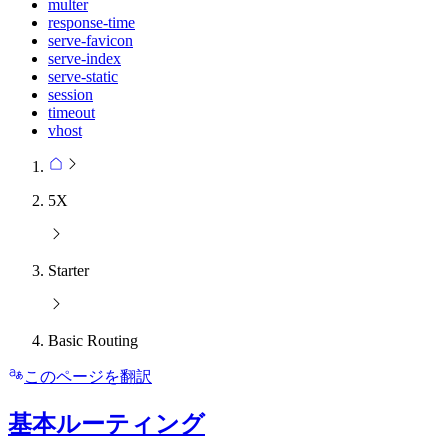
multer
response-time
serve-favicon
serve-index
serve-static
session
timeout
vhost
5X
Starter
Basic Routing
このページを翻訳
基本ルーティング