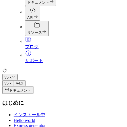
ドキュメント
API
リソース
ブログ
サポート
v5.x
v5.x
v4.x
ドキュメント
はじめに
インストール中
Hello world
Express generator