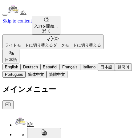
Skip to content
入力を開始...
⌘ K
ライトモードに切り替える
ダークモードに切り替える
日本語
English
Deutsch
Español
Français
Italiano
日本語
한국어
Português
简体中文
繁體中文
メインメニュー