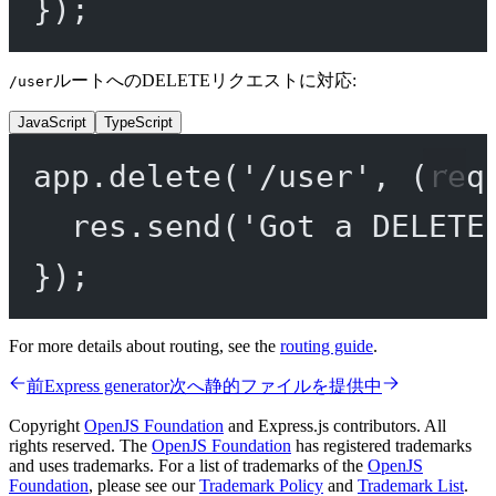
});
ルートへのDELETEリクエストに対応:
/user
JavaScript
TypeScript
app.
delete
(
'/user'
, (
req
res.
send
(
'Got a DELETE
});
For more details about routing, see the
routing guide
.
前
Express generator
次へ
静的ファイルを提供中
Copyright
OpenJS Foundation
and Express.js contributors. All
rights reserved. The
OpenJS Foundation
has registered trademarks
and uses trademarks. For a list of trademarks of the
OpenJS
Foundation
, please see our
Trademark Policy
and
Trademark List
.