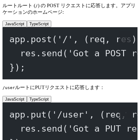
ルートルート (
) の POST リクエストに応答します。アプリ
/
ケーションのホームページ:
JavaScript
TypeScript
app.
post
(
'/'
, (
req
, 
res
)
res.
send
(
'Got a POST r
});
ルートにPUTリクエストに応答します：
/user
JavaScript
TypeScript
app.
put
(
'/user'
, (
req
, 
r
res.
send
(
'Got a PUT re