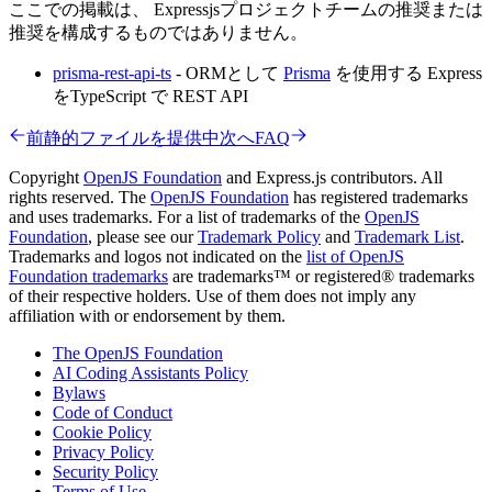
ここでの掲載は、 Expressjsプロジェクトチームの推奨または
推奨を構成するものではありません。
prisma-rest-api-ts
- ORMとして
Prisma
を使用する Express
をTypeScript で REST API
前
静的ファイルを提供中
次へ
FAQ
Copyright
OpenJS Foundation
and Express.js contributors. All
rights reserved. The
OpenJS Foundation
has registered trademarks
and uses trademarks. For a list of trademarks of the
OpenJS
Foundation
, please see our
Trademark Policy
and
Trademark List
.
Trademarks and logos not indicated on the
list of OpenJS
Foundation trademarks
are trademarks™ or registered® trademarks
of their respective holders. Use of them does not imply any
affiliation with or endorsement by them.
The OpenJS Foundation
AI Coding Assistants Policy
Bylaws
Code of Conduct
Cookie Policy
Privacy Policy
Security Policy
Terms of Use