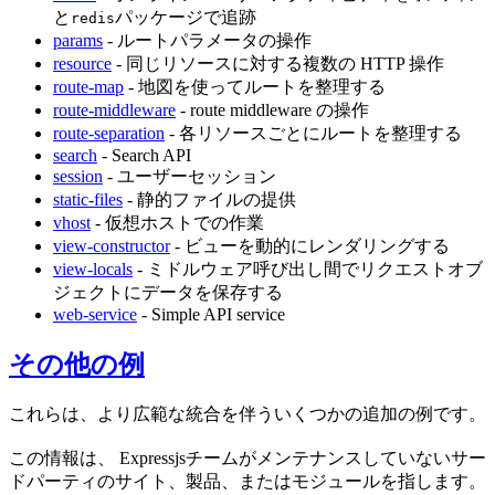
と
パッケージで追跡
redis
params
- ルートパラメータの操作
resource
- 同じリソースに対する複数の HTTP 操作
route-map
- 地図を使ってルートを整理する
route-middleware
- route middleware の操作
route-separation
- 各リソースごとにルートを整理する
search
- Search API
session
- ユーザーセッション
static-files
- 静的ファイルの提供
vhost
- 仮想ホストでの作業
view-constructor
- ビューを動的にレンダリングする
view-locals
- ミドルウェア呼び出し間でリクエストオブ
ジェクトにデータを保存する
web-service
- Simple API service
その他の例
これらは、より広範な統合を伴ういくつかの追加の例です。
この情報は、 Expressjsチームがメンテナンスしていないサー
ドパーティのサイト、製品、またはモジュールを指します。