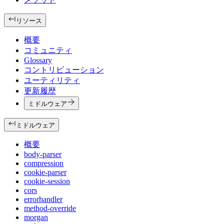
リソース
概要
コミュニティ
Glossary
コントリビューション
ユーティリティ
更新履歴
ミドルウェア
ミドルウェア
概要
body-parser
compression
cookie-parser
cookie-session
cors
errorhandler
method-override
morgan