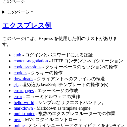
このページ
このページ
エクスプレス例
このページには、Express を使用した例のリストがありま
す。
auth
- ログインとパスワードによる認証
content-negotiation
- HTTP コンテンツネゴシエーション
cookie-sessions
- クッキーベースのセッションの操作
cookies
- クッキーの操作
downloads
- クライアントへのファイルの転送
ejs
- 埋め込みJavaScriptテンプレートの操作 (ejs)
error-pages
- エラーページの作成
error
- エラーミドルウェアの操作
hello-world
- シンプルなリクエストハンドラ。
markdown
- Markdown as template engine.
multi-router
- 複数のエクスプレスルーターでの作業
mvc
- MVCスタイル コントローラ
online
- オンラインユーザーアクティビティを
オンライン