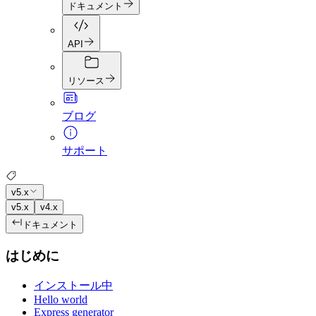
ドキュメント
API
リソース
ブログ
サポート
v5.x
v5.x
v4.x
ドキュメント
はじめに
インストール中
Hello world
Express generator