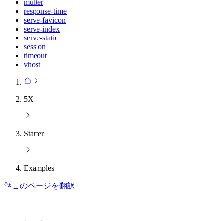
multer
response-time
serve-favicon
serve-index
serve-static
session
timeout
vhost
5X
Starter
Examples
このページを翻訳