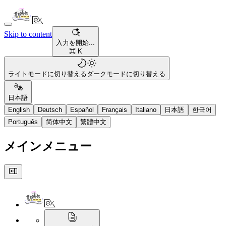
Skip to content
入力を開始...
⌘ K
ライトモードに切り替える
ダークモードに切り替える
日本語
English
Deutsch
Español
Français
Italiano
日本語
한국어
Português
简体中文
繁體中文
メインメニュー