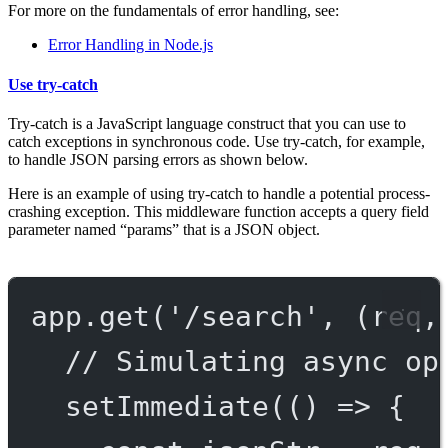
For more on the fundamentals of error handling, see:
Error Handling in Node.js
Use try-catch
Try-catch is a JavaScript language construct that you can use to
catch exceptions in synchronous code. Use try-catch, for example,
to handle JSON parsing errors as shown below.
Here is an example of using try-catch to handle a potential process-
crashing exception. This middleware function accepts a query field
parameter named “params” that is a JSON object.
app.
get
(
'/search'
, (
req
,
// Simulating async op
setImmediate
(() 
=>
 {