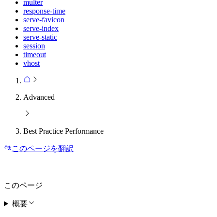
multer
response-time
serve-favicon
serve-index
serve-static
session
timeout
vhost
Advanced
Best Practice Performance
このページを翻訳
このページ
概要