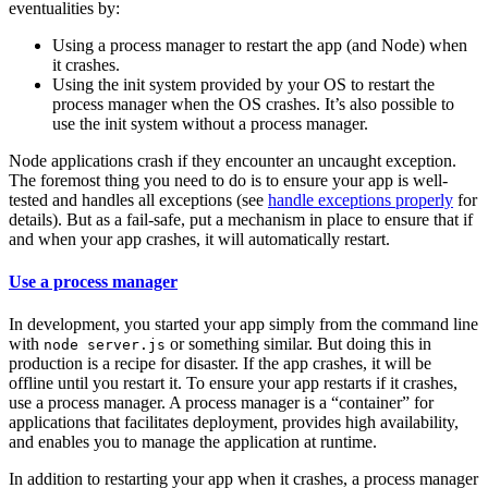
eventualities by:
Using a process manager to restart the app (and Node) when
it crashes.
Using the init system provided by your OS to restart the
process manager when the OS crashes. It’s also possible to
use the init system without a process manager.
Node applications crash if they encounter an uncaught exception.
The foremost thing you need to do is to ensure your app is well-
tested and handles all exceptions (see
handle exceptions properly
for
details). But as a fail-safe, put a mechanism in place to ensure that if
and when your app crashes, it will automatically restart.
Use a process manager
In development, you started your app simply from the command line
with
or something similar. But doing this in
node server.js
production is a recipe for disaster. If the app crashes, it will be
offline until you restart it. To ensure your app restarts if it crashes,
use a process manager. A process manager is a “container” for
applications that facilitates deployment, provides high availability,
and enables you to manage the application at runtime.
In addition to restarting your app when it crashes, a process manager