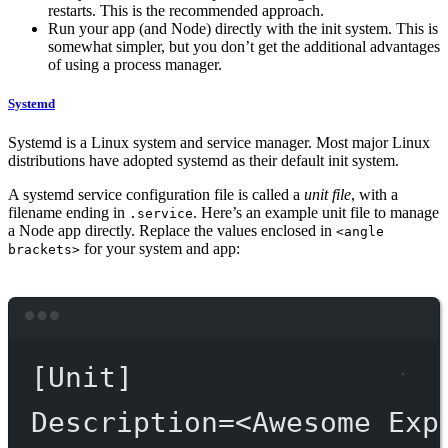
restarts. This is the recommended approach.
Run your app (and Node) directly with the init system. This is
somewhat simpler, but you don’t get the additional advantages
of using a process manager.
Systemd
Systemd is a Linux system and service manager. Most major Linux
distributions have adopted systemd as their default init system.
A systemd service configuration file is called a
unit file
, with a
filename ending in
. Here’s an example unit file to manage
.service
a Node app directly. Replace the values enclosed in
<angle
for your system and app:
brackets>
Terminal window
[Unit]
Description
=
<Awesome
Exp