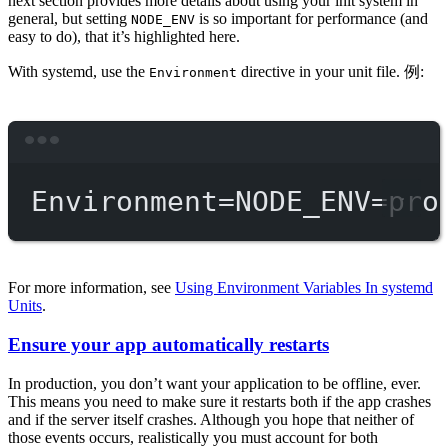
next section provides more details about using your init system in
general, but setting
is so important for performance (and
NODE_ENV
easy to do), that it’s highlighted here.
With systemd, use the
directive in your unit file. 例:
Environment
Terminal window
Environment
=
NODE_ENV
=
pro
For more information, see
Using Environment Variables In systemd
Units
.
Ensure your app automatically restarts
In production, you don’t want your application to be offline, ever.
This means you need to make sure it restarts both if the app crashes
and if the server itself crashes. Although you hope that neither of
those events occurs, realistically you must account for both