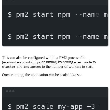
Terminal window
$
pm2
start
npm
--name
m
$
pm2
start
npm
--name
m
This can also be configured within a PM2 process file
(
or similar) by setting
to
ecosystem.config.js
exec_mode
and
to the number of workers to start.
cluster
instances
Once running, the application can be scaled like so:
Terminal window
$
pm2
scale
my-app
+3