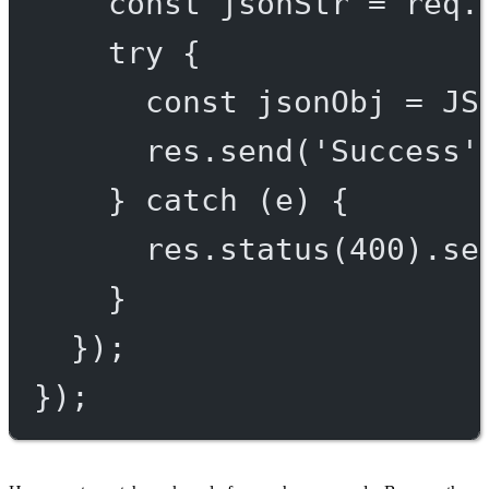
const
jsonStr
=
 req.
try
 {
const
jsonObj
=
JS
res.
send
(
'Success'
} 
catch
 (e) {
res.
status
(
400
).
se
}
});
});