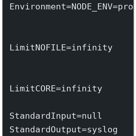
Environment
=
NODE_ENV
=
pro
LimitNOFILE
=
infinity
LimitCORE
=
infinity
StandardInput
=
null
StandardOutput
=
syslog