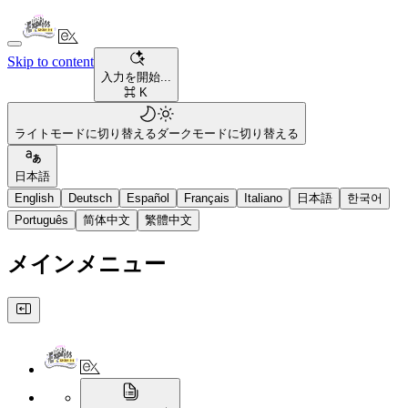
Skip to content
入力を開始...
⌘ K
ライトモードに切り替える
ダークモードに切り替える
日本語
English
Deutsch
Español
Français
Italiano
日本語
한국어
Português
简体中文
繁體中文
メインメニュー