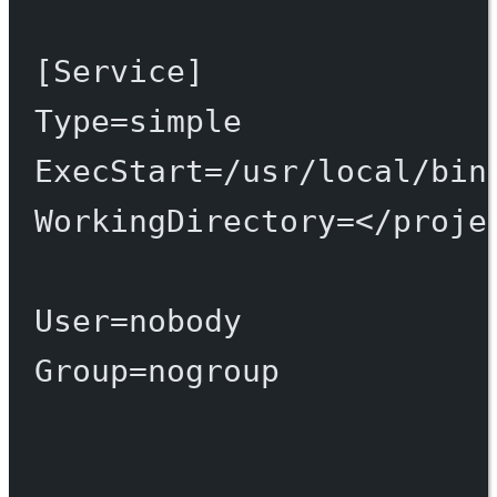
[Service]
Type
=
simple
ExecStart
=
/usr/local/bin
WorkingDirectory
=
</proje
User
=
nobody
Group
=
nogroup