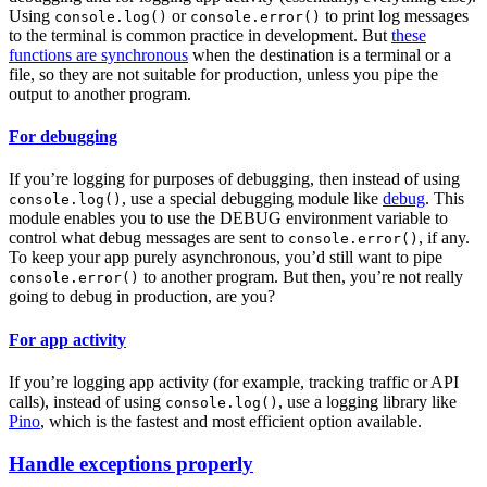
Using
or
to print log messages
console.log()
console.error()
to the terminal is common practice in development. But
these
functions are synchronous
when the destination is a terminal or a
file, so they are not suitable for production, unless you pipe the
output to another program.
For debugging
If you’re logging for purposes of debugging, then instead of using
, use a special debugging module like
debug
. This
console.log()
module enables you to use the DEBUG environment variable to
control what debug messages are sent to
, if any.
console.error()
To keep your app purely asynchronous, you’d still want to pipe
to another program. But then, you’re not really
console.error()
going to debug in production, are you?
For app activity
If you’re logging app activity (for example, tracking traffic or API
calls), instead of using
, use a logging library like
console.log()
Pino
, which is the fastest and most efficient option available.
Handle exceptions properly