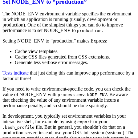
Set NODE_ENV to “production”
The NODE_ENV environment variable specifies the environment
in which an application is running (usually, development or
production). One of the simplest things you can do to improve
performance is to set NODE_ENV to
.
production
Setting NODE_ENV to “production” makes Express:
Cache view templates.
Cache CSS files generated from CSS extensions.
Generate less verbose error messages.
Tests indicate
that just doing this can improve app performance by a
factor of three!
If you need to write environment-specific code, you can check the
value of NODE_ENV with
. Be aware
process.env.NODE_ENV
that checking the value of any environment variable incurs a
performance penalty, and so should be done sparingly.
In development, you typically set environment variables in your
interactive shell, for example by using
or your
export
file. But in general, you shouldn’t do that on a
.bash_profile
production server; instead, use your OS’s init system (systemd). The