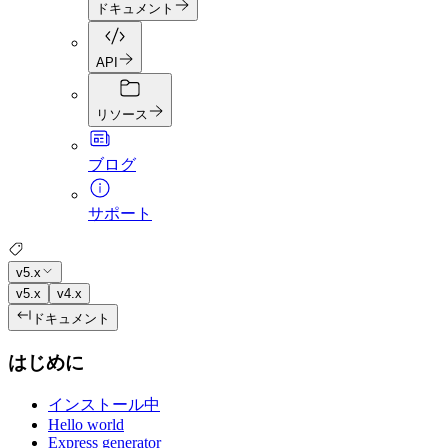
ドキュメント
API
リソース
ブログ
サポート
v5.x
v5.x
v4.x
ドキュメント
はじめに
インストール中
Hello world
Express generator