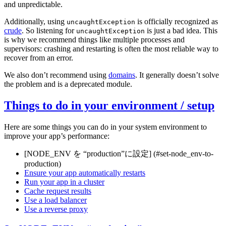
and unpredictable.
Additionally, using
is officially recognized as
uncaughtException
crude
. So listening for
is just a bad idea. This
uncaughtException
is why we recommend things like multiple processes and
supervisors: crashing and restarting is often the most reliable way to
recover from an error.
We also don’t recommend using
domains
. It generally doesn’t solve
the problem and is a deprecated module.
Things to do in your environment / setup
Here are some things you can do in your system environment to
improve your app’s performance:
[NODE_ENV を “production”に設定] (#set-node_env-to-
production)
Ensure your app automatically restarts
Run your app in a cluster
Cache request results
Use a load balancer
Use a reverse proxy