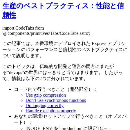
生産のベストプラクティス：性能と信
頼性
import CodeTabs from
'@components/primitives/Tabs/CodeTabs.astro';
この記事では、本番環境にデプロイされた Express アプリケ
ーションのパフォーマンスと信頼性のベストプラクティスに
ついて説明します。
このトピックは、伝統的な開発と運営の両方にまたが
る”devops”の世界にはっきりと当てはまります。 したがっ
て、情報は以下の2つに分かれています。
コード内で行うべきこと（開発部分）：
Use gzip compression
Don’t use synchronous functions
Do logging correctly
Handle exceptions properly
あなたの環境/セットアップで行うべきこと（オプスパ
ート）：
[NODE_ENV を “production”に設定] (#set-