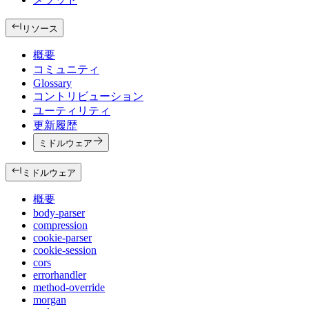
リソース
概要
コミュニティ
Glossary
コントリビューション
ユーティリティ
更新履歴
ミドルウェア
ミドルウェア
概要
body-parser
compression
cookie-parser
cookie-session
cors
errorhandler
method-override
morgan