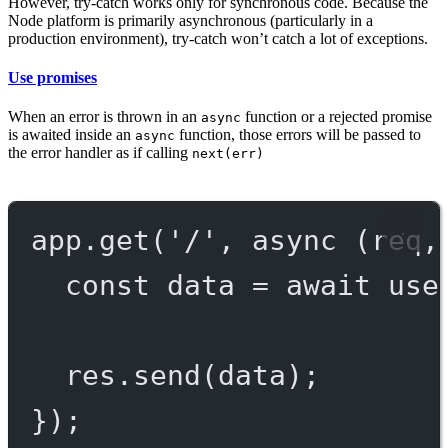
However, try-catch works only for synchronous code. Because the
Node platform is primarily asynchronous (particularly in a
production environment), try-catch won’t catch a lot of exceptions.
Use promises
When an error is thrown in an
function or a rejected promise
async
is awaited inside an
function, those errors will be passed to
async
the error handler as if calling
next(err)
app.
get
(
'/'
, 
async
 (
req
,
const
data
=
await
use
res.
send
(data);
});