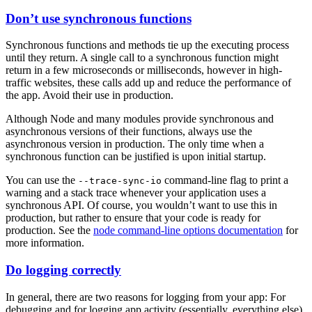
Don’t use synchronous functions
Synchronous functions and methods tie up the executing process
until they return. A single call to a synchronous function might
return in a few microseconds or milliseconds, however in high-
traffic websites, these calls add up and reduce the performance of
the app. Avoid their use in production.
Although Node and many modules provide synchronous and
asynchronous versions of their functions, always use the
asynchronous version in production. The only time when a
synchronous function can be justified is upon initial startup.
You can use the
command-line flag to print a
--trace-sync-io
warning and a stack trace whenever your application uses a
synchronous API. Of course, you wouldn’t want to use this in
production, but rather to ensure that your code is ready for
production. See the
node command-line options documentation
for
more information.
Do logging correctly
In general, there are two reasons for logging from your app: For
debugging and for logging app activity (essentially, everything else).