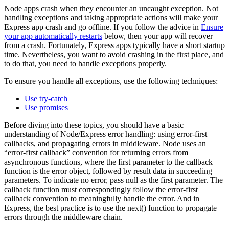
Node apps crash when they encounter an uncaught exception. Not
handling exceptions and taking appropriate actions will make your
Express app crash and go offline. If you follow the advice in
Ensure
your app automatically restarts
below, then your app will recover
from a crash. Fortunately, Express apps typically have a short startup
time. Nevertheless, you want to avoid crashing in the first place, and
to do that, you need to handle exceptions properly.
To ensure you handle all exceptions, use the following techniques:
Use try-catch
Use promises
Before diving into these topics, you should have a basic
understanding of Node/Express error handling: using error-first
callbacks, and propagating errors in middleware. Node uses an
“error-first callback” convention for returning errors from
asynchronous functions, where the first parameter to the callback
function is the error object, followed by result data in succeeding
parameters. To indicate no error, pass null as the first parameter. The
callback function must correspondingly follow the error-first
callback convention to meaningfully handle the error. And in
Express, the best practice is to use the next() function to propagate
errors through the middleware chain.