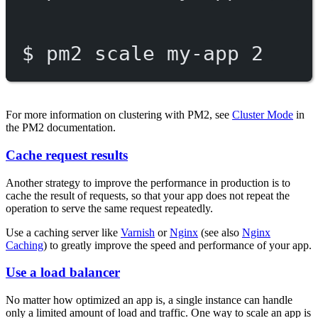
$
pm2
scale
my-app
2
For more information on clustering with PM2, see
Cluster Mode
in
the PM2 documentation.
Cache request results
Another strategy to improve the performance in production is to
cache the result of requests, so that your app does not repeat the
operation to serve the same request repeatedly.
Use a caching server like
Varnish
or
Nginx
(see also
Nginx
Caching
) to greatly improve the speed and performance of your app.
Use a load balancer
No matter how optimized an app is, a single instance can handle
only a limited amount of load and traffic. One way to scale an app is