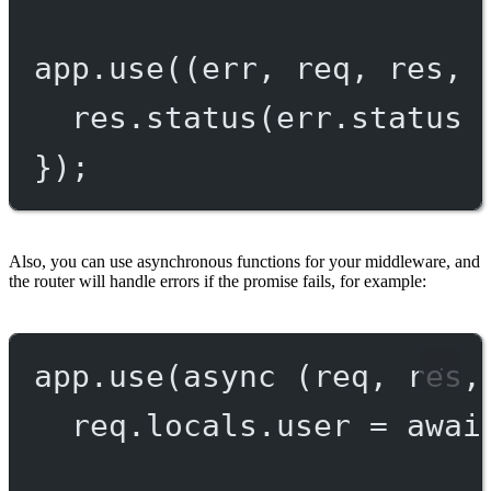
app.
use
((
err
, 
req
, 
res
, 
res.
status
(err.status 
});
Also, you can use asynchronous functions for your middleware, and
the router will handle errors if the promise fails, for example:
app.
use
(
async
 (
req
, 
res
,
req.locals.user 
=
awai