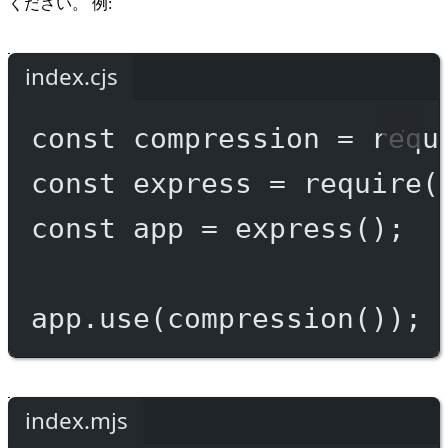
ください。 例:
index.cjs
const
compression
=
requ
const
express
=
require
(
const
app
=
express
();
app.
use
(
compression
());
index.mjs