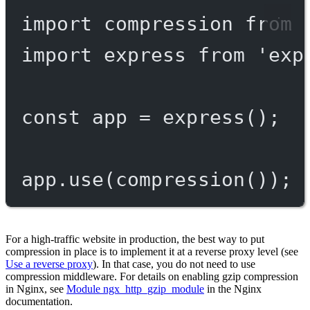
import
 compression 
from
import
 express 
from
'exp
const
app
=
express
();
app.
use
(
compression
());
For a high-traffic website in production, the best way to put
compression in place is to implement it at a reverse proxy level (see
Use a reverse proxy
). In that case, you do not need to use
compression middleware. For details on enabling gzip compression
in Nginx, see
Module ngx_http_gzip_module
in the Nginx
documentation.