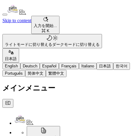
Skip to content
入力を開始...
⌘ K
ライトモードに切り替える
ダークモードに切り替える
日本語
English
Deutsch
Español
Français
Italiano
日本語
한국어
Português
简体中文
繁體中文
メインメニュー