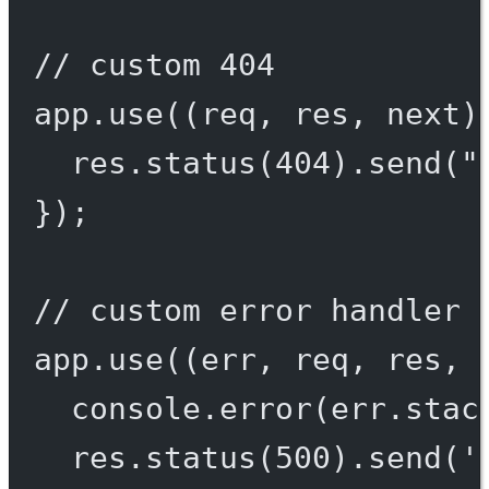
// custom 404
app.
use
((
req
, 
res
, 
next
)
res.
status
(
404
).
send
(
"
});
// custom error handler
app.
use
((
err
, 
req
, 
res
, 
console.
error
(err.stac
res.
status
(
500
).
send
(
'