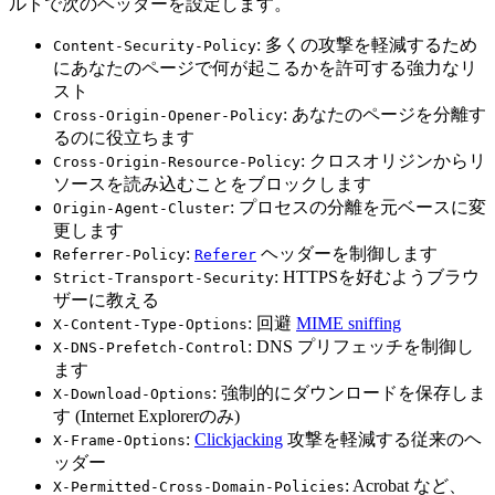
ルトで次のヘッダーを設定します。
: 多くの攻撃を軽減するため
Content-Security-Policy
にあなたのページで何が起こるかを許可する強力なリ
スト
: あなたのページを分離す
Cross-Origin-Opener-Policy
るのに役立ちます
: クロスオリジンからリ
Cross-Origin-Resource-Policy
ソースを読み込むことをブロックします
: プロセスの分離を元ベースに変
Origin-Agent-Cluster
更します
:
ヘッダーを制御します
Referrer-Policy
Referer
: HTTPSを好むようブラウ
Strict-Transport-Security
ザーに教える
: 回避
MIME sniffing
X-Content-Type-Options
: DNS プリフェッチを制御し
X-DNS-Prefetch-Control
ます
: 強制的にダウンロードを保存しま
X-Download-Options
す (Internet Explorerのみ)
:
Clickjacking
攻撃を軽減する従来のヘ
X-Frame-Options
ッダー
: Acrobat など、
X-Permitted-Cross-Domain-Policies