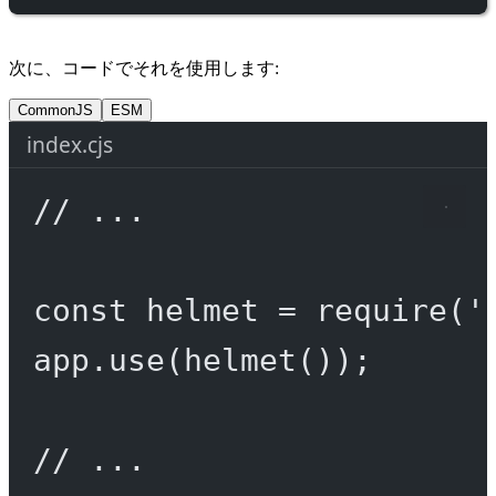
次に、コードでそれを使用します:
CommonJS
ESM
index.cjs
// ...
const
helmet
=
require
(
'
app.
use
(
helmet
());
// ...