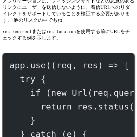
アプリケーションは、フィッシングサイトなどの悪意のある
リンクにユーザーを送信しないように、着信URLへのリダ
イレクトをサポートしていることを検証する必要がありま
す。 他のリスクの中でもね
または
を使用する前にURLをチ
res.redirect
res.location
ェックする例を示します。
app.
use
((
req
, 
res
) 
=>
 {
try
 {
if
 (
new
Url
(req.quer
return
 res.
status
(
}
} 
catch
 (e) {