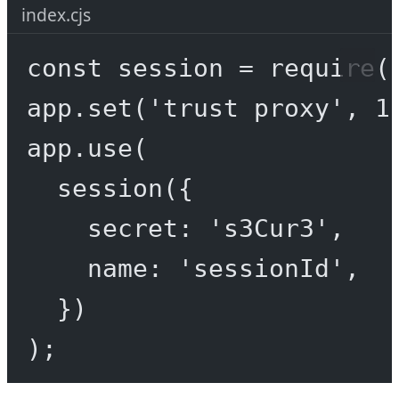
index.cjs
const
session
=
require
(
app.
set
(
'trust proxy'
, 
1
app.
use
(
session
({
secret: 
's3Cur3'
,
name: 
'sessionId'
,
})
);