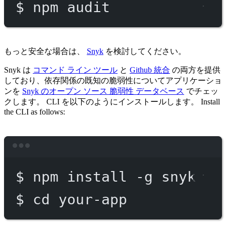
$
npm
audit
もっと安全な場合は、
Snyk
を検討してください。
Snyk は
コマンド ライン ツール
と
Github 統合
の両方を提供
しており、依存関係の既知の脆弱性についてアプリケーショ
ンを
Snyk のオープン ソース 脆弱性 データベース
でチェッ
クします。 CLI を以下のようにインストールします。 Install
the CLI as follows:
Terminal window
$
npm
install
-g
snyk
$
cd
your-app