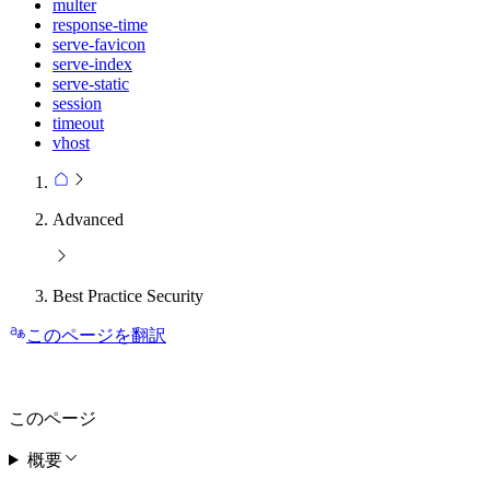
multer
response-time
serve-favicon
serve-index
serve-static
session
timeout
vhost
Advanced
Best Practice Security
このページを翻訳
このページ
概要