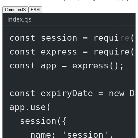
CommonJS
ESM
index.cjs
const
session
=
require
(
const
express
=
require
(
const
app
=
express
();
const
expiryDate
=
new
D
app.
use
(
session
({
name: 
'session'
,