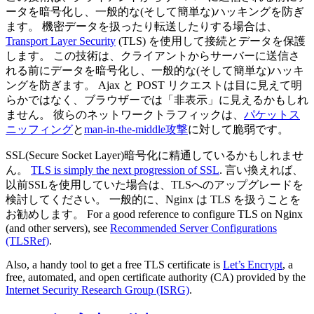
ータを暗号化し、一般的な(そして簡単な)ハッキングを防ぎ
ます。 機密データを扱ったり転送したりする場合は、
Transport Layer Security
(TLS) を使用して接続とデータを保護
します。 この技術は、クライアントからサーバーに送信さ
れる前にデータを暗号化し、一般的な(そして簡単な)ハッキ
ングを防ぎます。 Ajax と POST リクエストは目に見えて明
らかではなく、ブラウザーでは「非表示」に見えるかもしれ
ません。 彼らのネットワークトラフィックは、
パケットス
ニッフィング
と
man-in-the-middle攻撃
に対して脆弱です。
SSL(Secure Socket Layer)暗号化に精通しているかもしれませ
ん。
TLS is simply the next progression of SSL
. 言い換えれば、
以前SSLを使用していた場合は、TLSへのアップグレードを
検討してください。 一般的に、Nginx は TLS を扱うことを
お勧めします。 For a good reference to configure TLS on Nginx
(and other servers), see
Recommended Server Configurations
(TLSRef)
.
Also, a handy tool to get a free TLS certificate is
Let’s Encrypt
, a
free, automated, and open certificate authority (CA) provided by the
Internet Security Research Group (ISRG)
.