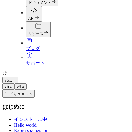
ドキュメント
API
リソース
ブログ
サポート
v5.x
v5.x
v4.x
ドキュメント
はじめに
インストール中
Hello world
Express generator