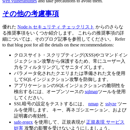
web vulnerabilities
and take precautions to avoid them.
その他の考慮事項
優れた
Node.js セキュリティ チェックリスト
からのさらな
る推奨事項をいくつか紹介します。 これらの推奨事項の詳
細については、そのブログ記事を参照してください。 Refer
to that blog post for all the details on these recommendations:
クロスサイト・スクリプティング(XSS)やコマンドイン
ジェクション攻撃から保護するため、常にユーザー入
力をフィルタリングしてサニタイズします。
パラメータ化されたクエリまたは準備された文を使用
してSQLインジェクション攻撃を防御します。
アプリケーションのSQLインジェクションの脆弱性を
検出するには、オープンソースの
sqlmap
ツールを使用
してください。
SSL暗号の設定をテストするには、
nmap
と
sslyze
ツー
ルを使用します。 キー、再ネゴシエーション、および
証明書の有効性。
safe-regex
を使用して、正規表現が
正規表現 サービス
妨害
攻撃の影響を受けないようにしましょう。