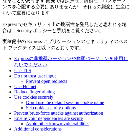
なることがあります 開発では拡張性、信頼性、パフォーマ
ンスを心配する必要はありませんが、それらの懸念は生産に
おいて重要になります。
Express でセキュリティ上の脆弱性を発見したと思われる場
合は、Security ポリシーと手順をご覧ください。
実稼働中の Express アプリケーションのセキュリティのベス
ト プラクティスは以下のとおりです。
Expressの非推奨バージョンや脆弱バージョンを使用し
ないでください
Use TLS
Do not trust user input
Prevent open redirects
Use Helmet
Reduce fingerprinting
Use cookies securely
Don’t use the default session cookie name
Set cookie security options
Prevent brute-force attacks against authorization
Ensure your dependencies are secure
Avoid other known vulnerabilities
Additional considerations