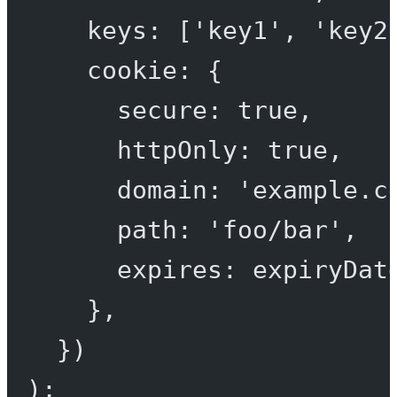
keys: [
'key1'
, 
'key2
cookie: {
secure: 
true
,
httpOnly: 
true
,
domain: 
'example.c
path: 
'foo/bar'
,
expires: expiryDat
},
})
);