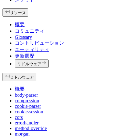
リソース
概要
コミュニティ
Glossary
コントリビューション
ユーティリティ
更新履歴
ミドルウェア
ミドルウェア
概要
body-parser
compression
cookie-parser
cookie-session
cors
errorhandler
method-override
morgan