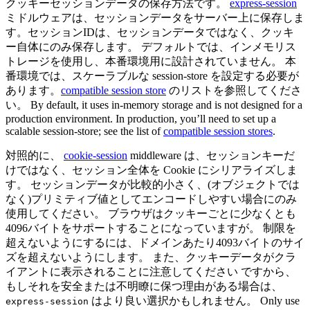
クッキーセッションデータの保存方法です。
express-session
ミドルウェアは、セッションデータをサーバー上に保存しま
す。セッションIDは、セッションデータではなく、クッキ
ー自体にのみ保存します。 デフォルトでは、インメモリス
トレージを使用し、本番環境用に設計されていません。 本
番環境では、スケーラブルな session-store を設定する必要が
あります。
compatible session store
のリストを参照してくださ
い。 By default, it uses in-memory storage and is not designed for a
production environment. In production, you’ll need to set up a
scalable session-store; see the list of
compatible session stores
.
対照的に、
cookie-session
middleware は、セッションキーだ
けではなく、セッション全体を Cookie にシリアライズしま
す。 セッションデータが比較的小さく、(オブジェクトでは
なく)プリミティブ値としてエンコードしやすい場合にのみ
使用してください。 ブラウザはクッキーごとに少なくとも
4096バイトをサポートすることになっていますが。 制限を
超えないようにするには、ドメインあたり4093バイトのサイ
ズを超えないようにします。 また、クッキーデータがクラ
イアントに表示されることに注意してください ですから、
もしそれを安全または不明瞭に保つ理由がある場合は、
はより良い選択かもしれません。 Only use
express-session