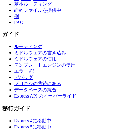
基本ルーティング
静的ファイルを提供中
例
FAQ
ガイド
ルーティング
ミドルウェアの書き込み
ミドルウェアの使用
テンプレートエンジンの使用
エラー処理
デバッグ
プロキシの背後にある
データベースの統合
Express API のオーバーライド
移行ガイド
Express 4に移動中
Express 5に移動中