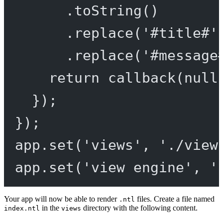
.
toString
()
.
replace
(
'#title#'
.
replace
(
'#message
return
callback
(
null
});
});
app.
set
(
'views'
, 
'./view
app.
set
(
'view engine'
, 
'
Your app will now be able to render
files. Create a file named
.ntl
in the
directory with the following content.
index.ntl
views