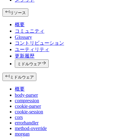
リソース
概要
コミュニティ
Glossary
コントリビューション
ユーティリティ
更新履歴
ミドルウェア
ミドルウェア
概要
body-parser
compression
cookie-parser
cookie-session
cors
errorhandler
method-override
morgan