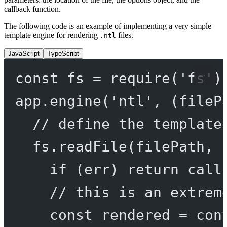
callback function.
The following code is an example of implementing a very simple
template engine for rendering
files.
.ntl
JavaScript
TypeScript
const
fs
=
require
(
'fs'
)
app.
engine
(
'ntl'
, (
fileP
// define the template
fs.
readFile
(filePath, 
if
 (err) 
return
call
// this is an extrem
const
rendered
=
 con