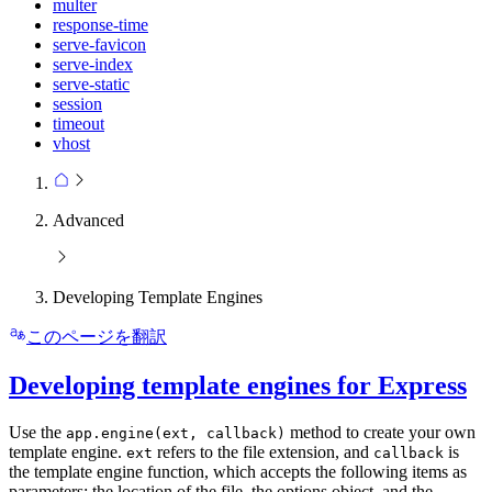
multer
response-time
serve-favicon
serve-index
serve-static
session
timeout
vhost
Advanced
Developing Template Engines
このページを翻訳
Developing template engines for Express
Use the
method to create your own
app.engine(ext, callback)
template engine.
refers to the file extension, and
is
ext
callback
the template engine function, which accepts the following items as
parameters: the location of the file, the options object, and the