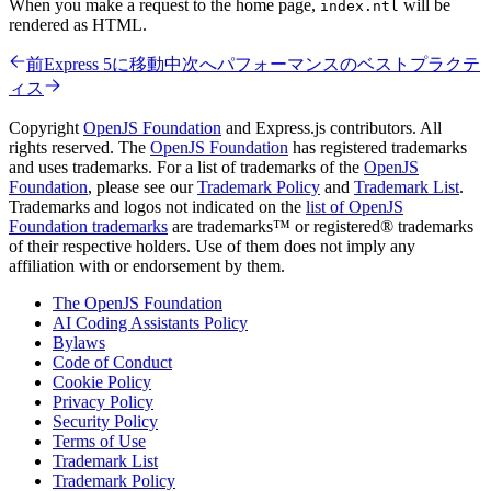
When you make a request to the home page,
will be
index.ntl
rendered as HTML.
前
Express 5に移動中
次へ
パフォーマンスのベストプラクテ
ィス
Copyright
OpenJS Foundation
and Express.js contributors. All
rights reserved. The
OpenJS Foundation
has registered trademarks
and uses trademarks. For a list of trademarks of the
OpenJS
Foundation
, please see our
Trademark Policy
and
Trademark List
.
Trademarks and logos not indicated on the
list of OpenJS
Foundation trademarks
are trademarks™ or registered® trademarks
of their respective holders. Use of them does not imply any
affiliation with or endorsement by them.
The OpenJS Foundation
AI Coding Assistants Policy
Bylaws
Code of Conduct
Cookie Policy
Privacy Policy
Security Policy
Terms of Use
Trademark List
Trademark Policy