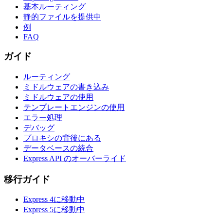
基本ルーティング
静的ファイルを提供中
例
FAQ
ガイド
ルーティング
ミドルウェアの書き込み
ミドルウェアの使用
テンプレートエンジンの使用
エラー処理
デバッグ
プロキシの背後にある
データベースの統合
Express API のオーバーライド
移行ガイド
Express 4に移動中
Express 5に移動中