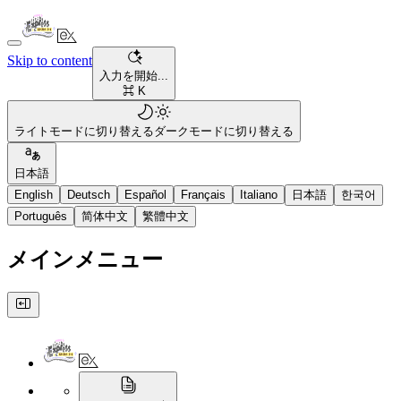
Skip to content
入力を開始...
⌘ K
ライトモードに切り替える
ダークモードに切り替える
日本語
English
Deutsch
Español
Français
Italiano
日本語
한국어
Português
简体中文
繁體中文
メインメニュー