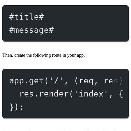
#title
#
#message
#
Then, create the following route in your app.
app.
get
(
'/'
, (
req
, 
res
) 
res.
render
(
'index'
, { 
});