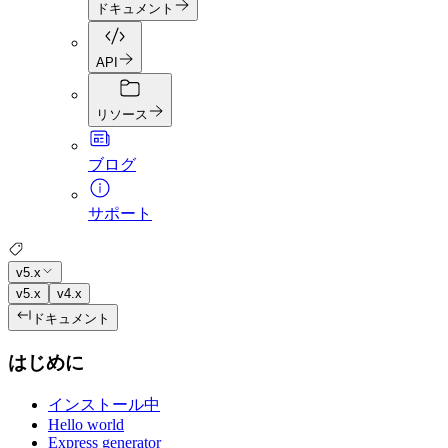
ドキュメント
API
リソース
ブログ
サポート
v5.x
v5.x
v4.x
ドキュメント
はじめに
インストール中
Hello world
Express generator