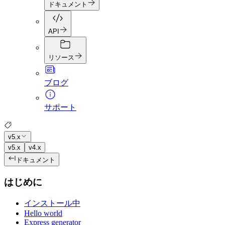
ドキュメント
API
リソース
ブログ
サポート
v5.x
v5.x
v4.x
ドキュメント
はじめに
インストール中
Hello world
Express generator