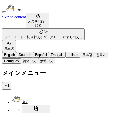
Skip to content
入力を開始...
⌘ K
ライトモードに切り替える
ダークモードに切り替える
日本語
English
Deutsch
Español
Français
Italiano
日本語
한국어
Português
简体中文
繁體中文
メインメニュー