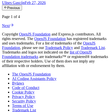
Ulises Gascón
Feb 27, 2026
Previous
Page 1 of 4
Next
Copyright
OpenJS Foundation
and Express.js contributors. All
rights reserved. The
OpenJS Foundation
has registered trademarks
and uses trademarks. For a list of trademarks of the
OpenJS
Foundation
, please see our
Trademark Policy
and
Trademark List
.
Trademarks and logos not indicated on the
list of OpenJS
Foundation trademarks
are trademarks™ or registered® trademarks
of their respective holders. Use of them does not imply any
affiliation with or endorsement by them.
The OpenJS Foundation
AI Coding Assistants Policy
Bylaws
Code of Conduct
Cookie Policy
Privacy Policy
Security Policy
Terms of Use
Trademark List