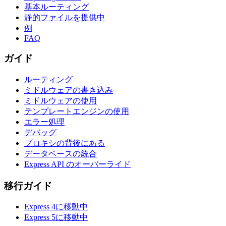
基本ルーティング
静的ファイルを提供中
例
FAQ
ガイド
ルーティング
ミドルウェアの書き込み
ミドルウェアの使用
テンプレートエンジンの使用
エラー処理
デバッグ
プロキシの背後にある
データベースの統合
Express API のオーバーライド
移行ガイド
Express 4に移動中
Express 5に移動中