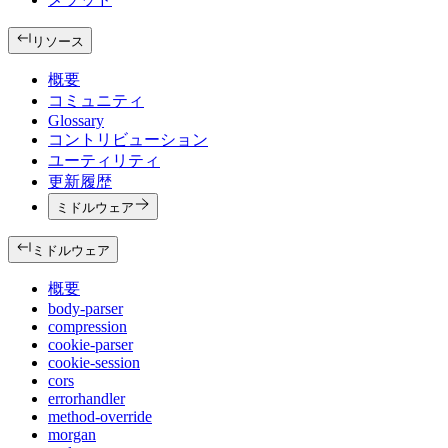
リソース
概要
コミュニティ
Glossary
コントリビューション
ユーティリティ
更新履歴
ミドルウェア
ミドルウェア
概要
body-parser
compression
cookie-parser
cookie-session
cors
errorhandler
method-override
morgan