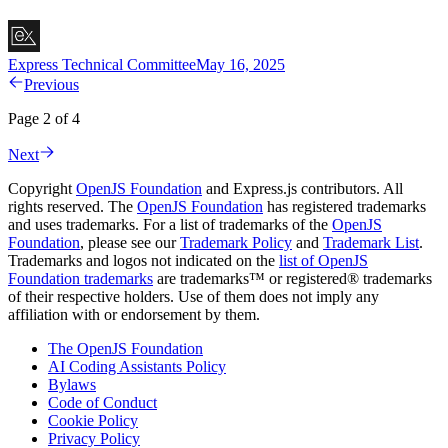
Express Technical Committee
May 16, 2025
Previous
Page 2 of 4
Next
Copyright
OpenJS Foundation
and Express.js contributors. All
rights reserved. The
OpenJS Foundation
has registered trademarks
and uses trademarks. For a list of trademarks of the
OpenJS
Foundation
, please see our
Trademark Policy
and
Trademark List
.
Trademarks and logos not indicated on the
list of OpenJS
Foundation trademarks
are trademarks™ or registered® trademarks
of their respective holders. Use of them does not imply any
affiliation with or endorsement by them.
The OpenJS Foundation
AI Coding Assistants Policy
Bylaws
Code of Conduct
Cookie Policy
Privacy Policy