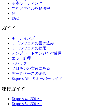
基本ルーティング
静的ファイルを提供中
例
FAQ
ガイド
ルーティング
ミドルウェアの書き込み
ミドルウェアの使用
テンプレートエンジンの使用
エラー処理
デバッグ
プロキシの背後にある
データベースの統合
Express API のオーバーライド
移行ガイド
Express 4に移動中
Express 5に移動中