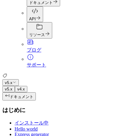
ドキュメント
API
リソース
ブログ
サポート
v5.x
v5.x
v4.x
ドキュメント
はじめに
インストール中
Hello world
Express generator