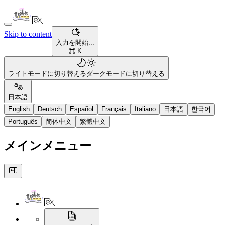
Skip to content
入力を開始...
⌘ K
ライトモードに切り替える
ダークモードに切り替える
日本語
English
Deutsch
Español
Français
Italiano
日本語
한국어
Português
简体中文
繁體中文
メインメニュー