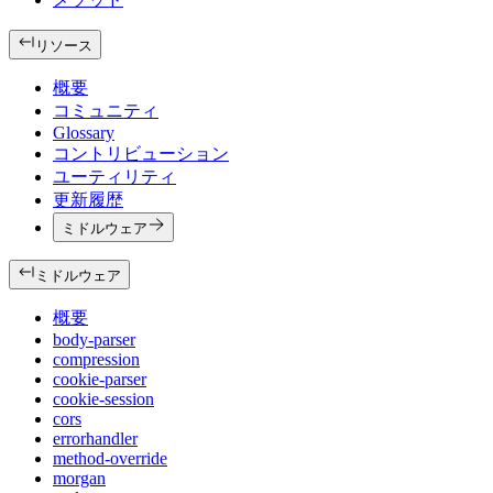
リソース
概要
コミュニティ
Glossary
コントリビューション
ユーティリティ
更新履歴
ミドルウェア
ミドルウェア
概要
body-parser
compression
cookie-parser
cookie-session
cors
errorhandler
method-override
morgan