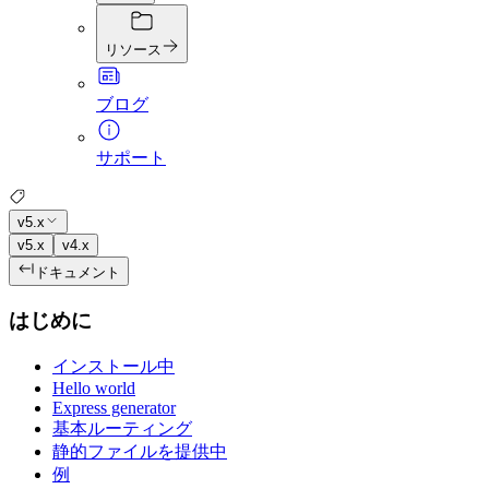
リソース
ブログ
サポート
v5.x
v5.x
v4.x
ドキュメント
はじめに
インストール中
Hello world
Express generator
基本ルーティング
静的ファイルを提供中
例