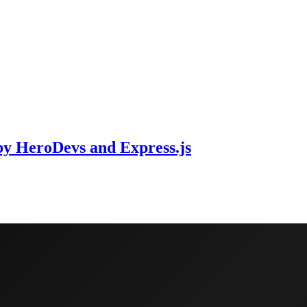
y HeroDevs and Express.js