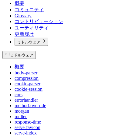
概要
コミュニティ
Glossary
コントリビューション
ユーティリティ
更新履歴
ミドルウェア
ミドルウェア
概要
body-parser
compression
cookie-parser
cookie-session
cors
errorhandler
method-override
morgan
multer
response-time
serve-favicon
serve-index