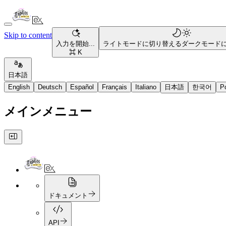
Skip to content
入力を開始...
ライトモードに切り替える
ダークモード
⌘ K
日本語
English
Deutsch
Español
Français
Italiano
日本語
한국어
P
メインメニュー
ドキュメント
API