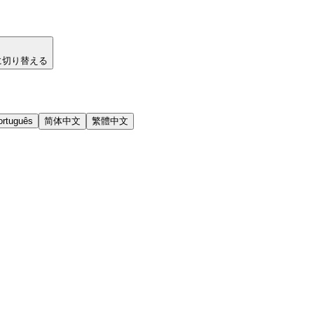
に切り替える
ortuguês
简体中文
繁體中文