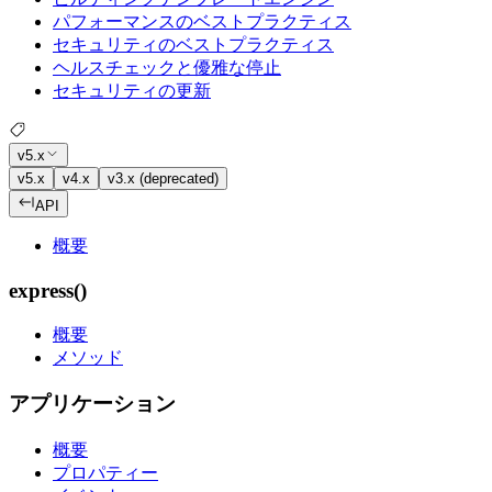
パフォーマンスのベストプラクティス
セキュリティのベストプラクティス
ヘルスチェックと優雅な停止
セキュリティの更新
v5.x
v5.x
v4.x
v3.x (deprecated)
API
概要
express()
概要
メソッド
アプリケーション
概要
プロパティー