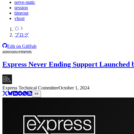
serve-static
session
timeout
vhost
ブログ
Edit on GitHub
announcements
Express Never Ending Support Launched b
Express Technical Committee
October 1, 2024