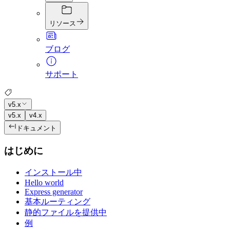
リソース
ブログ
サポート
v5.x
v5.x
v4.x
ドキュメント
はじめに
インストール中
Hello world
Express generator
基本ルーティング
静的ファイルを提供中
例