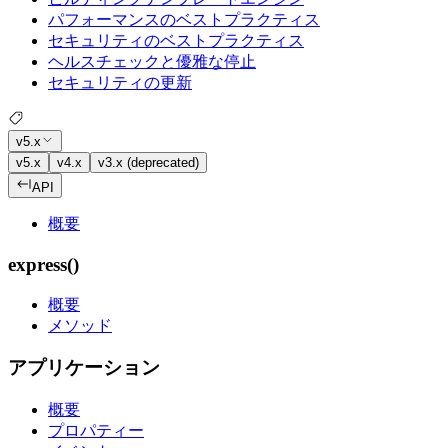
パフォーマンスのベストプラクティス
セキュリティのベストプラクティス
ヘルスチェックと優雅な停止
セキュリティの更新
v5.x
v5.x
v4.x
v3.x (deprecated)
API
概要
express()
概要
メソッド
アプリケーション
概要
プロパティー