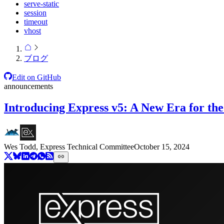
serve-static
session
timeout
vhost
ブログ
Edit on GitHub
announcements
Introducing Express v5: A New Era for th
Wes Todd, Express Technical Committee
October 15, 2024