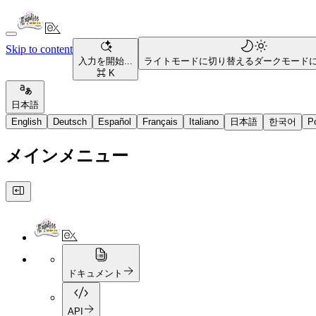
Skip to content
入力を開始...
ライトモードに切り替える
ダークモード
⌘ K
日本語
English
Deutsch
Español
Français
Italiano
日本語
한국어
P
メインメニュー
ドキュメント
API