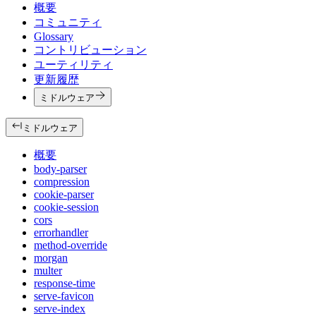
概要
コミュニティ
Glossary
コントリビューション
ユーティリティ
更新履歴
ミドルウェア
ミドルウェア
概要
body-parser
compression
cookie-parser
cookie-session
cors
errorhandler
method-override
morgan
multer
response-time
serve-favicon
serve-index