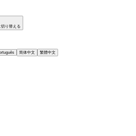
に切り替える
ortuguês
简体中文
繁體中文