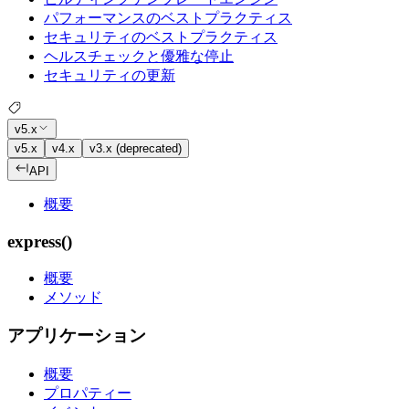
パフォーマンスのベストプラクティス
セキュリティのベストプラクティス
ヘルスチェックと優雅な停止
セキュリティの更新
v5.x
v5.x
v4.x
v3.x (deprecated)
API
概要
express()
概要
メソッド
アプリケーション
概要
プロパティー