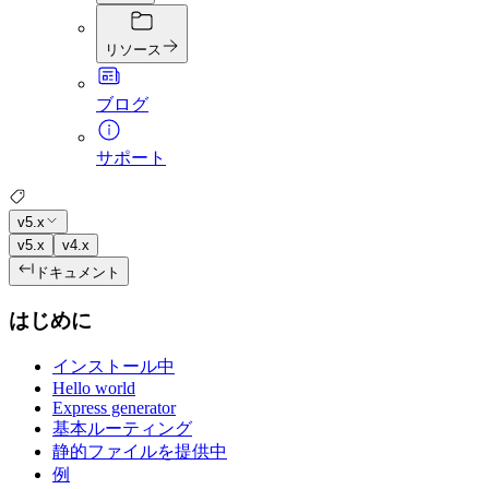
リソース
ブログ
サポート
v5.x
v5.x
v4.x
ドキュメント
はじめに
インストール中
Hello world
Express generator
基本ルーティング
静的ファイルを提供中
例