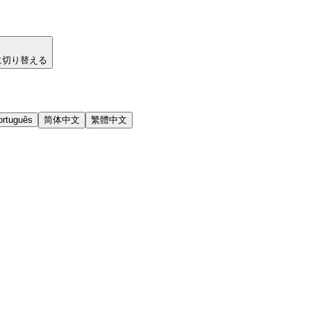
に切り替える
ortuguês
简体中文
繁體中文