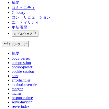
概要
コミュニティ
Glossary
コントリビューション
ユーティリティ
更新履歴
ミドルウェア
ミドルウェア
概要
body-parser
compression
cookie-parser
cookie-session
cors
errorhandler
method-override
morgan
multer
response-time
serve-favicon
serve-index