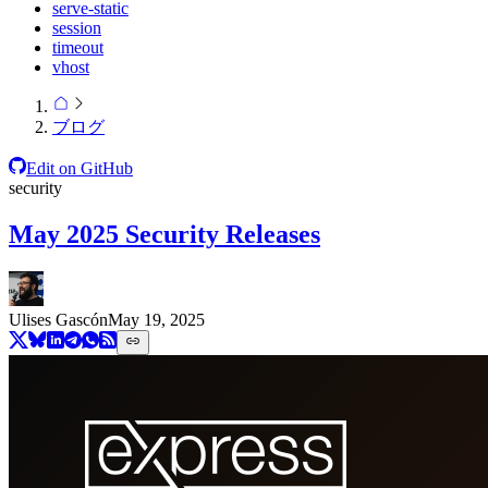
serve-static
session
timeout
vhost
ブログ
Edit on GitHub
security
May 2025 Security Releases
Ulises Gascón
May 19, 2025