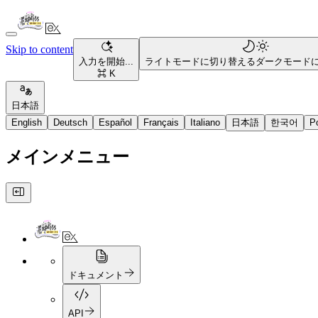
Skip to content
入力を開始...
ライトモードに切り替える
ダークモード
⌘ K
日本語
English
Deutsch
Español
Français
Italiano
日本語
한국어
P
メインメニュー
ドキュメント
API