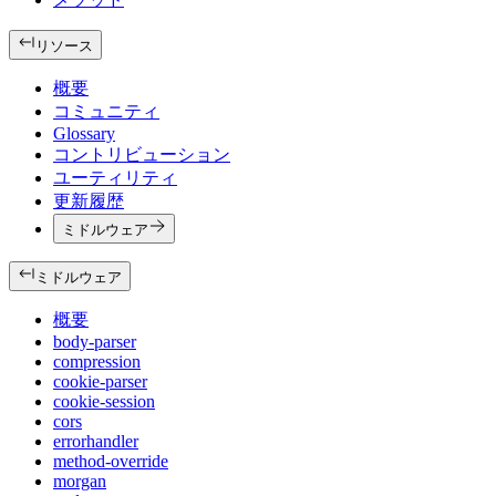
リソース
概要
コミュニティ
Glossary
コントリビューション
ユーティリティ
更新履歴
ミドルウェア
ミドルウェア
概要
body-parser
compression
cookie-parser
cookie-session
cors
errorhandler
method-override
morgan