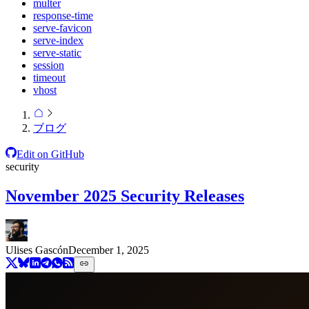
multer
response-time
serve-favicon
serve-index
serve-static
session
timeout
vhost
ブログ
Edit on GitHub
security
November 2025 Security Releases
Ulises Gascón
December 1, 2025