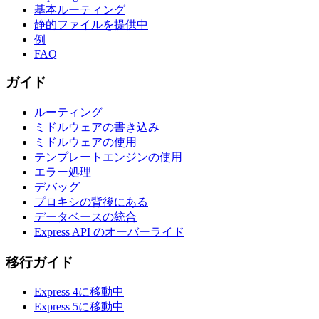
基本ルーティング
静的ファイルを提供中
例
FAQ
ガイド
ルーティング
ミドルウェアの書き込み
ミドルウェアの使用
テンプレートエンジンの使用
エラー処理
デバッグ
プロキシの背後にある
データベースの統合
Express API のオーバーライド
移行ガイド
Express 4に移動中
Express 5に移動中