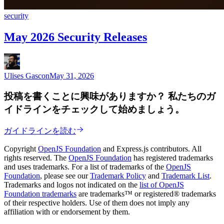
security
May 2026 Security Releases
Ulises Gascon
May 31, 2026
投稿を書くことに興味がありますか？ 私たちのガ
イドラインをチェックして始めましょう。
ガイドラインを読む
Copyright
OpenJS Foundation
and Express.js contributors. All
rights reserved. The
OpenJS Foundation
has registered trademarks
and uses trademarks. For a list of trademarks of the
OpenJS
Foundation
, please see our
Trademark Policy
and
Trademark List
.
Trademarks and logos not indicated on the
list of OpenJS
Foundation trademarks
are trademarks™ or registered® trademarks
of their respective holders. Use of them does not imply any
affiliation with or endorsement by them.