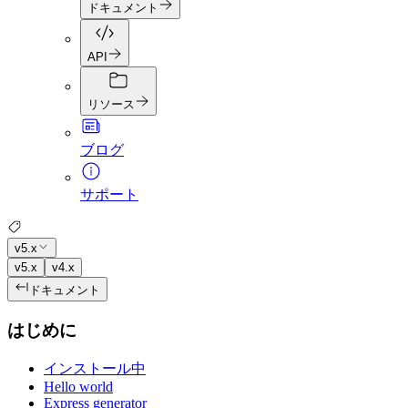
ドキュメント
API
リソース
ブログ
サポート
v5.x
v5.x
v4.x
ドキュメント
はじめに
インストール中
Hello world
Express generator