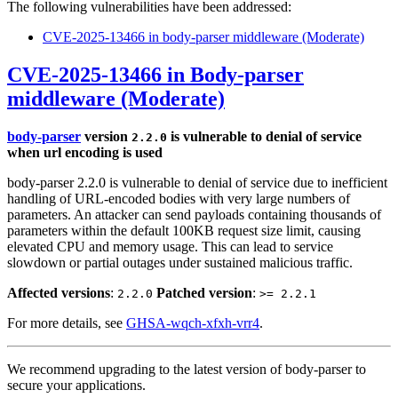
The following vulnerabilities have been addressed:
CVE-2025-13466 in body-parser middleware (Moderate)
CVE-2025-13466 in Body-parser
middleware (Moderate)
body-parser
version
is vulnerable to denial of service
2.2.0
when url encoding is used
body-parser 2.2.0 is vulnerable to denial of service due to inefficient
handling of URL-encoded bodies with very large numbers of
parameters. An attacker can send payloads containing thousands of
parameters within the default 100KB request size limit, causing
elevated CPU and memory usage. This can lead to service
slowdown or partial outages under sustained malicious traffic.
Affected versions
:
Patched version
:
2.2.0
>= 2.2.1
For more details, see
GHSA-wqch-xfxh-vrr4
.
We recommend upgrading to the latest version of body-parser to
secure your applications.