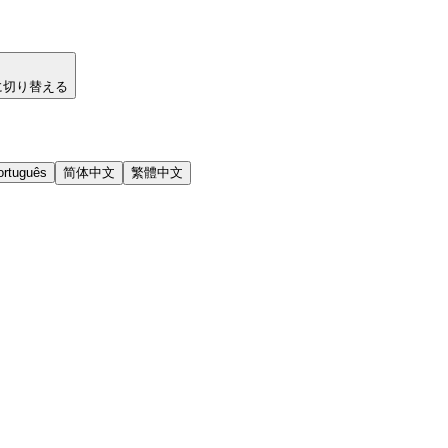
に切り替える
ortuguês
简体中文
繁體中文