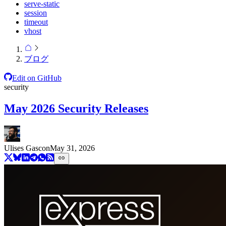
serve-static
session
timeout
vhost
ブログ
Edit on GitHub
security
May 2026 Security Releases
Ulises Gascon
May 31, 2026