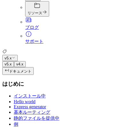
リソース
ブログ
サポート
v5.x
v5.x
v4.x
ドキュメント
はじめに
インストール中
Hello world
Express generator
基本ルーティング
静的ファイルを提供中
例