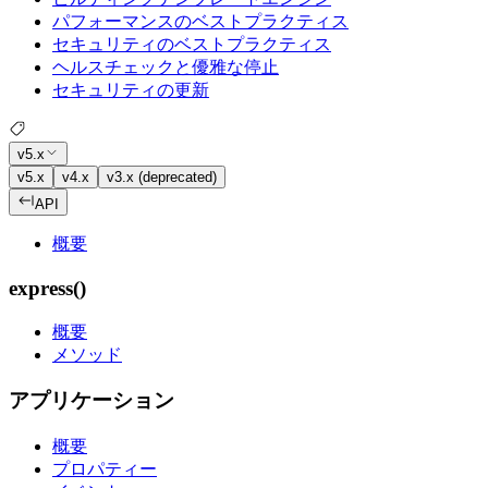
パフォーマンスのベストプラクティス
セキュリティのベストプラクティス
ヘルスチェックと優雅な停止
セキュリティの更新
v5.x
v5.x
v4.x
v3.x (deprecated)
API
概要
express()
概要
メソッド
アプリケーション
概要
プロパティー