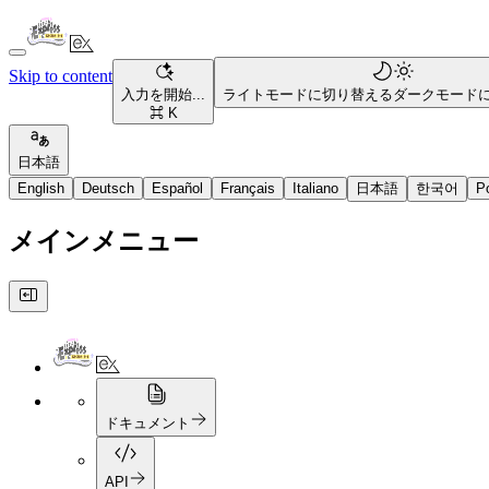
Skip to content
入力を開始...
ライトモードに切り替える
ダークモード
⌘ K
日本語
English
Deutsch
Español
Français
Italiano
日本語
한국어
P
メインメニュー
ドキュメント
API