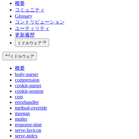
概要
コミュニティ
Glossary
コントリビューション
ユーティリティ
更新履歴
ミドルウェア
ミドルウェア
概要
body-parser
compression
cookie-parser
cookie-session
cors
errorhandler
method-override
morgan
multer
response-time
serve-favicon
serve-index