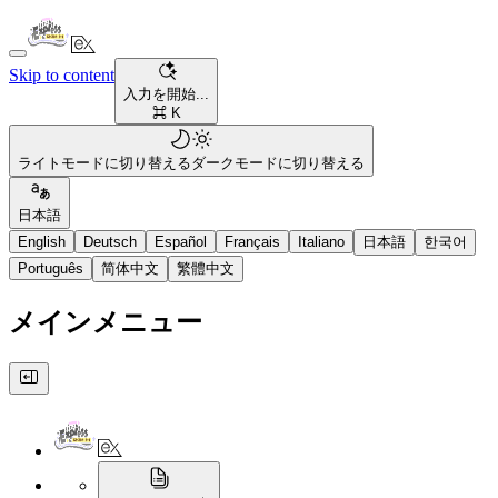
Skip to content
入力を開始...
⌘ K
ライトモードに切り替える
ダークモードに切り替える
日本語
English
Deutsch
Español
Français
Italiano
日本語
한국어
Português
简体中文
繁體中文
メインメニュー