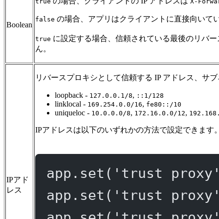
の場合、クライアントの IP アドレスは
true
X-Forwa
の場合、アプリはクライアントに直接向いている
false
Boolean
に設定する場合、信頼されている最後のリバースプ
true
ん。
リバースプロキシとして信頼する IP アドレス、サ
loopback -
,
127.0.0.1/8
::1/128
linklocal -
,
169.254.0.0/16
fe80::/10
uniqueloc -
,
,
10.0.0.0/8
172.16.0.0/12
192.168
IPアドレスは以下のいずれかの方法で設定できます
app.
set
(
'trust proxy
IPアド
レス
app.
set
(
'trust proxy
app.
set
(
'trust proxy