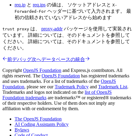
req.ip
と
req.ips
の値は、 ソケットアドレスと
X-
ヘッダーに基づいて入力されます。 最
Forwarded-For
初の信頼されていないアドレスから始めます
は、
proxy-addr
パッケージを使用して実装され
trust proxy
ています。 詳細については、そのドキュメントを参照して
ください。 詳細については、そのドキュメントを参照して
ください。
前
デバッグ
次へ
データベースの統合
Copyright
OpenJS Foundation
and Express.js contributors. All
rights reserved. The
OpenJS Foundation
has registered trademarks
and uses trademarks. For a list of trademarks of the
OpenJS
Foundation
, please see our
Trademark Policy
and
Trademark List
.
Trademarks and logos not indicated on the
list of OpenJS
Foundation trademarks
are trademarks™ or registered® trademarks
of their respective holders. Use of them does not imply any
affiliation with or endorsement by them.
The OpenJS Foundation
AI Coding Assistants Policy
Bylaws
Code of Conduct