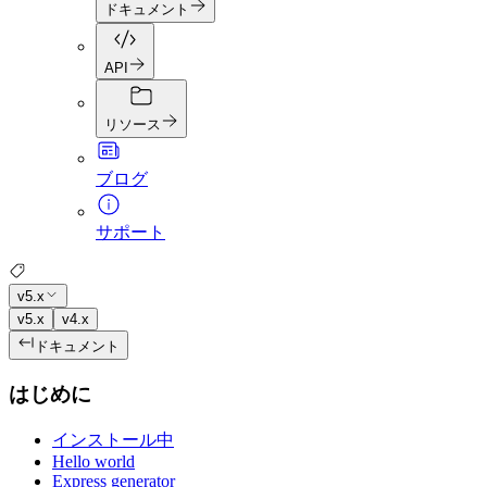
ドキュメント
API
リソース
ブログ
サポート
v5.x
v5.x
v4.x
ドキュメント
はじめに
インストール中
Hello world
Express generator