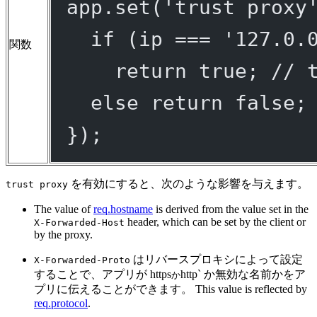
app.
set
(
'trust proxy
if
 (ip 
===
'127.0.
関数
return
true
; 
// 
else
return
false
;
});
を有効にすると、次のような影響を与えます。
trust proxy
The value of
req.hostname
is derived from the value set in the
header, which can be set by the client or
X-Forwarded-Host
by the proxy.
はリバースプロキシによって設定
X-Forwarded-Proto
することで、アプリが https
http` か無効な名前かをア
か
プリに伝えることができます。 This value is reflected by
req.protocol
.