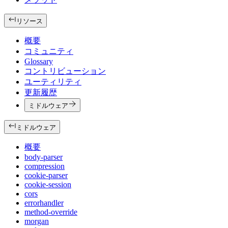
リソース
概要
コミュニティ
Glossary
コントリビューション
ユーティリティ
更新履歴
ミドルウェア
ミドルウェア
概要
body-parser
compression
cookie-parser
cookie-session
cors
errorhandler
method-override
morgan