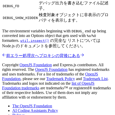
デバッグ出力を書き込むファイル記述
DEBUG_FD
子。
検査対象オブジェクトに非表示のプロ
DEBUG_SHOW_HIDDEN
パティを表示します。
The environment variables beginning with
end up being
DEBUG_
converted into an Options object that gets used with
/
%o
%O
formatters.
の完全な リストについては
util.inspect()
Node.js のドキュメントを参照してください。
前
エラー処理
次へ
プロキシの背後にある
Copyright
OpenJS Foundation
and Express.js contributors. All
rights reserved. The
OpenJS Foundation
has registered trademarks
and uses trademarks. For a list of trademarks of the
OpenJS
Foundation
, please see our
Trademark Policy
and
Trademark List
.
Trademarks and logos not indicated on the
list of OpenJS
Foundation trademarks
are trademarks™ or registered® trademarks
of their respective holders. Use of them does not imply any
affiliation with or endorsement by them.
The OpenJS Foundation
AI Coding Assistants Policy