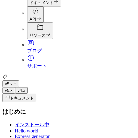
ドキュメント
API
リソース
ブログ
サポート
v5.x
v5.x
v4.x
ドキュメント
はじめに
インストール中
Hello world
Express generator