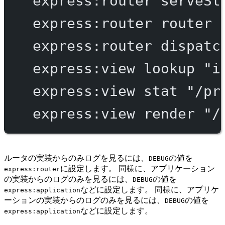
express:router
serveSt
express:router
router
express:router
dispatc
express:view
lookup
"i
express:view
stat
"/pr
express:view
render
"/
ルータの実装からのみログを見るには、
の値を
DEBUG
に設定します。 同様に、アプリケーション
express:router
の実装からのログのみを見るには、
の値を
DEBUG
などに設定します。 同様に、アプリケ
express:application
ーションの実装からのログのみを見るには、
の値を
DEBUG
などに設定します。
express:application