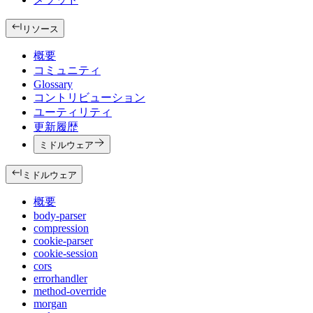
リソース
概要
コミュニティ
Glossary
コントリビューション
ユーティリティ
更新履歴
ミドルウェア
ミドルウェア
概要
body-parser
compression
cookie-parser
cookie-session
cors
errorhandler
method-override
morgan