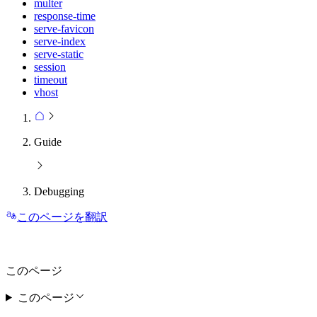
multer
response-time
serve-favicon
serve-index
serve-static
session
timeout
vhost
Guide
Debugging
このページを翻訳
このページ
このページ