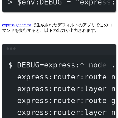
>
 $env:DEBUG = 
"express:
express generator
で生成されたデフォルトのアプリでこのコ
マンドを実行すると、以下の出力が出力されます。
Terminal window
$
DEBUG=express:
*
node
.
express:router:route
n
express:router:layer
n
express:router:route
g
express:router:layer
n