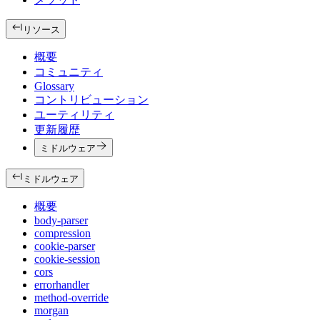
リソース
概要
コミュニティ
Glossary
コントリビューション
ユーティリティ
更新履歴
ミドルウェア
ミドルウェア
概要
body-parser
compression
cookie-parser
cookie-session
cors
errorhandler
method-override
morgan