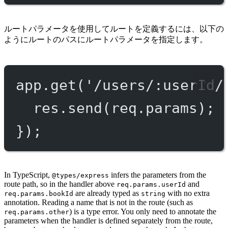
ルートパラメータを使用してルートを定義するには、以下の
ようにルートのパスにルートパラメータを指定します。
app.
get
(
'/users/:userId/
res.
send
(req.params);
});
In TypeScript,
infers the parameters from the
@types/express
route path, so in the handler above
and
req.params.userId
are already typed as
with no extra
req.params.bookId
string
annotation. Reading a name that is not in the route (such as
) is a type error. You only need to annotate the
req.params.other
parameters when the handler is defined separately from the route,