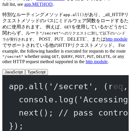
full list, see
app.METHOD
.
特別なルーティングメソッド
があり、_all_HTTPリ
app.all()
クエストメソッドのパスにミドルウェア関数をロードするた
めに使用されます。 例えば、
を使用しているかどうかに
GET
関わらず、ルート
"/secret"へのリクエストに対して以下のハンド
POST
PUT
DELETE`、または
http module
ラが実行されます。
、
、
でサポートされている他のHTTPリクエストメソッド。 For
example, the following handler is executed for requests to the route
whether using
,
,
,
,
, or any
"/secret"
GET
QUERY
POST
PUT
DELETE
other HTTP request method supported in the
http module
.
JavaScript
TypeScript
app.
all
(
'/secret'
, (
req
,
console.
log
(
'Accessing
next
(); 
// pass contro
});