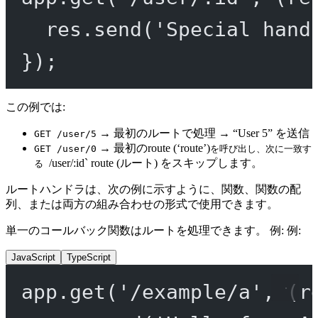
res.
send
(
'Special hand
});
この例では:
→ 最初のルートで処理 → “User 5” を送信
GET /user/5
→ 最初のroute (‘route’)
GET /user/0
を呼び出し、次に一致す
/user/:id` route (ルート) をスキップします。
る
ルートハンドラは、次の例に示すように、関数、関数の配
列、または両方の組み合わせの形式で使用できます。
単一のコールバック関数はルートを処理できます。 例: 例:
JavaScript
TypeScript
app.
get
(
'/example/a'
, (
r