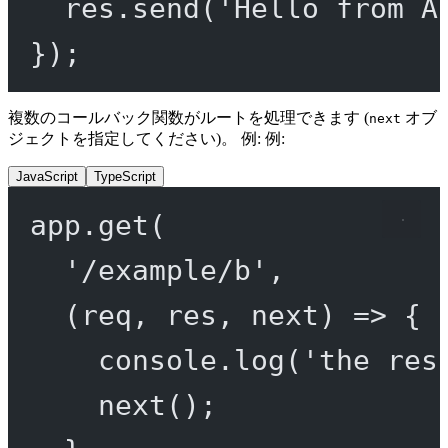
res.
send
(
'Hello from A
});
複数のコールバック関数がルートを処理できます (
オブ
next
ジェクトを指定してください)。 例: 例:
JavaScript
TypeScript
app.
get
(
'/example/b'
,
(
req
, 
res
, 
next
) 
=>
 {
console.
log
(
'the res
next
();