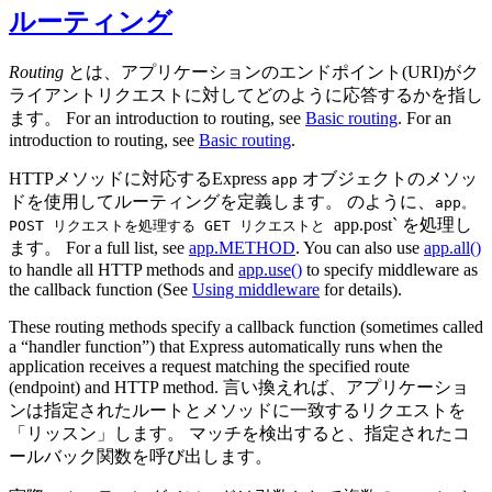
ルーティング
Routing
とは、アプリケーションのエンドポイント(URI)がク
ライアントリクエストに対してどのように応答するかを指し
ます。 For an introduction to routing, see
Basic routing
. For an
introduction to routing, see
Basic routing
.
HTTPメソッドに対応するExpress
オブジェクトのメソッ
app
ドを使用してルーティングを定義します。 のように、
app。
app.post` を処理し
POST リクエストを処理する GET リクエストと
ます。 For a full list, see
app.METHOD
. You can also use
app.all()
to handle all HTTP methods and
app.use()
to specify middleware as
the callback function (See
Using middleware
for details).
These routing methods specify a callback function (sometimes called
a “handler function”) that Express automatically runs when the
application receives a request matching the specified route
(endpoint) and HTTP method. 言い換えれば、アプリケーショ
ンは指定されたルートとメソッドに一致するリクエストを
「リッスン」します。 マッチを検出すると、指定されたコ
ールバック関数を呼び出します。