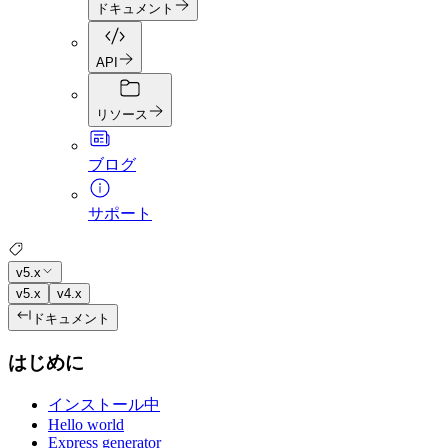
ドキュメント
API
リソース
ブログ
サポート
v5.x
v5.x
v4.x
ドキュメント
はじめに
インストール中
Hello world
Express generator