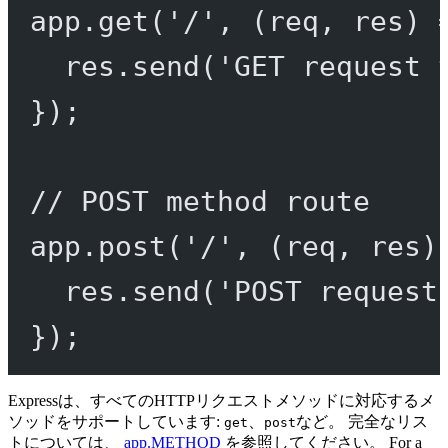
app.
get
(
'/'
, (
req
, 
res
) 
res.
send
(
'GET request 
});
// POST method route
app.
post
(
'/'
, (
req
, 
res
)
res.
send
(
'POST request
});
Expressは、すべてのHTTPリクエストメソッドに対応するメ
ソッドをサポートしています:
、
など。 完全なリス
get
post
トについては、
app.METHOD
を参照してください。 For a