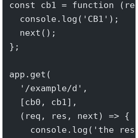
const
cb1
=
function
 (
re
console.
log
(
'CB1'
);
next
();
};
app.
get
(
'/example/d'
,
[cb0, cb1],
(
req
, 
res
, 
next
) 
=>
 {
console.
log
(
'the res