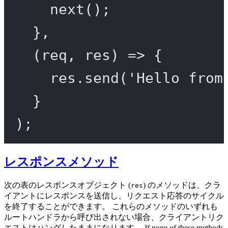
next
();
},
(
req
, 
res
) 
=>
 {
res.
send
(
'Hello from
}
);
レスポンスメソッド
次の表のレスポンスオブジェクト (
) のメソッドは、クラ
res
イアントにレスポンスを送信し、リクエスト応答のサイクル
を終了することができます。 これらのメソッドのいずれも
ルートハンドラから呼び出されない場合、クライアントリク
エストはハングしたままになります。 If none of these methods