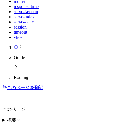
multer
response-time
serve-favicon
serve-index
serve-static
session
timeout
vhost
Guide
Routing
このページを翻訳
このページ
概要