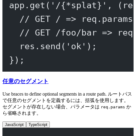
app.
get
(
'/{*splat}'
, (
re
// GET / => req.params
// GET /foo/bar => req
res.
send
(
'ok'
);
});
任意のセグメント
Use braces to define optional segments in a route path. ルートパス
で任意のセグメントを定義するには、括弧を使用します。
セグメントが存在しない場合、パラメータは
か
req.params
ら省略されます。
JavaScript
TypeScript