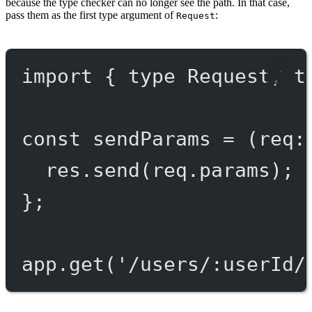
because the type checker can no longer see the path. In that case,
pass them as the first type argument of
:
Request
import
 { 
type
 Request, 
t
const
sendParams
=
 (
req
:
res.
send
(req.params);
};
app.
get
(
'/users/:userId/