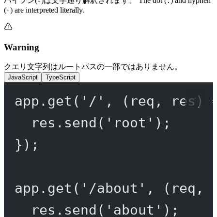
ハイフン(
)は文字通り解釈されます。 The dot (
) and hyphen
-
.
(
) are interpreted literally.
-
Warning
クエリ文字列はルートパスの一部ではありません。
JavaScript
TypeScript
app.
get
(
'/'
, (
req
, 
res
) 
res.
send
(
'root'
);
});
app.
get
(
'/about'
, (
req
, 
res.
send
(
'about'
);