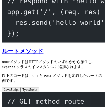
// respond with "hello w
app.
get
(
'/'
, (
req
, 
res
) 
res.
send
(
'hello world'
});
ルートメソッド
routeメソッドはHTTPメソッドのいずれかから派生し、
クラスのインスタンスに追加されます。
express
以下のコードは、
と
メソッドを定義したルートの
GET
POST
例です。
JavaScript
TypeScript
// GET method route