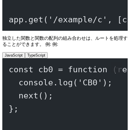
app.
get
(
'/example/c'
, [c
独立した関数と関数の配列の組み合わせは、ルートを処理す
ることができます。 例: 例:
JavaScript
TypeScript
const
cb0
=
function
 (
re
console.
log
(
'CB0'
);
next
();
};