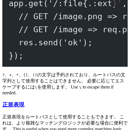
app.
get
(
'/:file{.:ext}'
,
// GET /image.png => r
// GET /image => req.p
res.
send
(
'ok'
);
});
、
、
、
、
の文字は予約されており、ルートパスの文
?
+
*
[]
()
字列として使用することはできません。 必要に応じてエス
ケープするには
を使用します。 Use
to escape them if
\
\
needed.
正規表現
正規表現をルートパスとして使用することもできます。 こ
れは、より複雑なマッチングロジックが必要な場合に便利で
す。 This is useful when you need more complex matching logic.