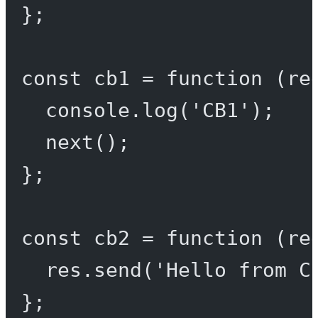
};
const
cb1
=
function
 (
re
console.
log
(
'CB1'
);
next
();
};
const
cb2
=
function
 (
re
res.
send
(
'Hello from C
};