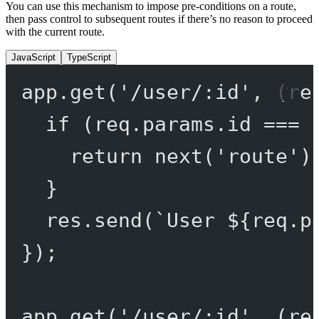
You can use this mechanism to impose pre-conditions on a route,
then pass control to subsequent routes if there’s no reason to proceed
with the current route.
JavaScript
TypeScript
app.
get
(
'/user/:id'
, (
re
if
 (req.params.id 
===
return
next
(
'route'
)
}
res.
send
(
`User ${
req
.
p
});
app.
get
(
'/user/:id'
, (
re