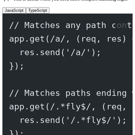
JavaScript
TypeScript
// Matches any path cont
app.
get
(
/
a
/
, (
req
, 
res
) 
res.
send
(
'/a/'
);
});
// Matches paths ending 
app.
get
(
/
.
*
fly
$
/
, (
req
, 
res.
send
(
'/.*fly$/'
);
});