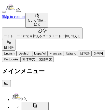
Skip to content
入力を開始...
⌘ K
ライトモードに切り替える
ダークモードに切り替える
日本語
English
Deutsch
Español
Français
Italiano
日本語
한국어
Português
简体中文
繁體中文
メインメニュー