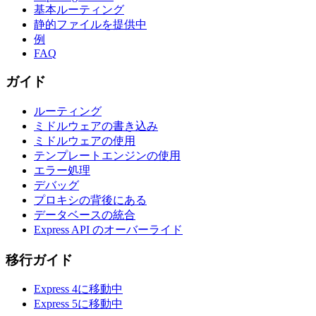
基本ルーティング
静的ファイルを提供中
例
FAQ
ガイド
ルーティング
ミドルウェアの書き込み
ミドルウェアの使用
テンプレートエンジンの使用
エラー処理
デバッグ
プロキシの背後にある
データベースの統合
Express API のオーバーライド
移行ガイド
Express 4に移動中
Express 5に移動中