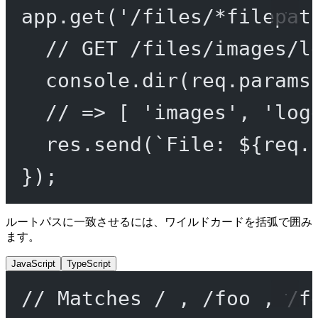
app.
get
(
'/files/*filepat
// GET /files/images/l
console.
dir
(req.params
// => [ 'images', 'log
res.
send
(
`File: ${
req
.
});
ルートパスに一致させるには、ワイルドカードを括弧で囲み
ます。
JavaScript
TypeScript
// Matches / , /foo , /f