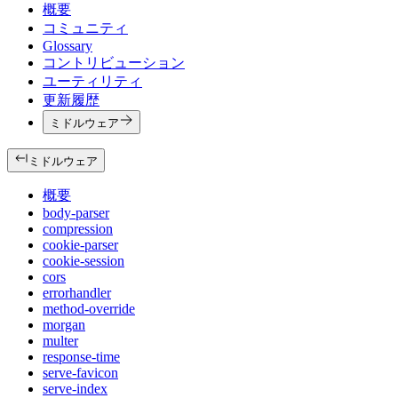
概要
コミュニティ
Glossary
コントリビューション
ユーティリティ
更新履歴
ミドルウェア
ミドルウェア
概要
body-parser
compression
cookie-parser
cookie-session
cors
errorhandler
method-override
morgan
multer
response-time
serve-favicon
serve-index