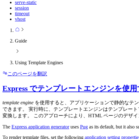
serve-static
session
timeout
vhost
Guide
Using Template Engines
このページを翻訳
Express でテンプレートエンジンを使
template engine
を使用すると、アプリケーションで静的なテン
できます。 実行時に、テンプレートエンジンはテンプレートフ
変換します。 このアプローチにより、HTML ページのデザ
The
Express application generator
uses
Pug
as its default, but it also 
To render template files, set the following
application setting propertie