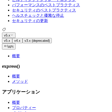
パフォーマンスのベストプラクティス
セキュリティのベストプラクティス
ヘルスチェックと優雅な停止
セキュリティの更新
v5.x
v5.x
v4.x
v3.x (deprecated)
API
概要
express()
概要
メソッド
アプリケーション
概要
プロパティー