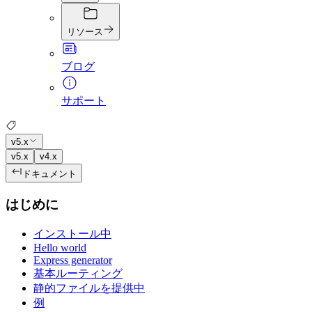
リソース
ブログ
サポート
v5.x
v5.x
v4.x
ドキュメント
はじめに
インストール中
Hello world
Express generator
基本ルーティング
静的ファイルを提供中
例