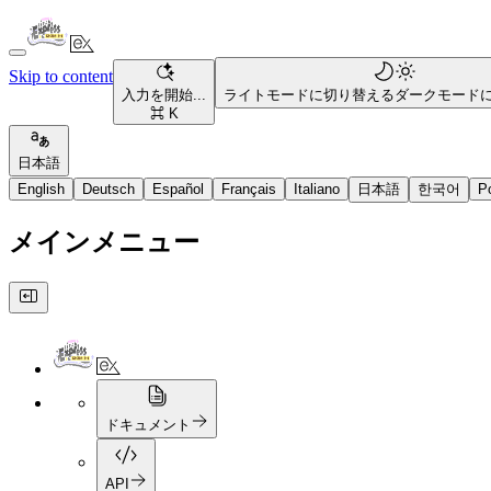
Skip to content
入力を開始...
ライトモードに切り替える
ダークモード
⌘ K
日本語
English
Deutsch
Español
Français
Italiano
日本語
한국어
P
メインメニュー
ドキュメント
API