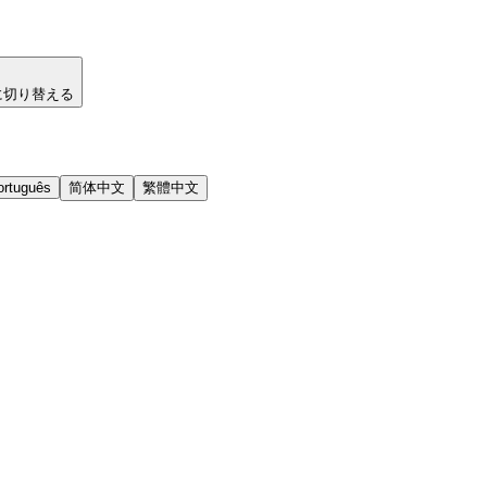
に切り替える
ortuguês
简体中文
繁體中文