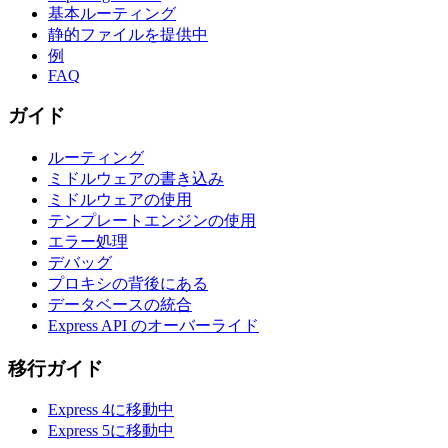
基本ルーティング
静的ファイルを提供中
例
FAQ
ガイド
ルーティング
ミドルウェアの書き込み
ミドルウェアの使用
テンプレートエンジンの使用
エラー処理
デバッグ
プロキシの背後にある
データベースの統合
Express API のオーバーライド
移行ガイド
Express 4に移動中
Express 5に移動中