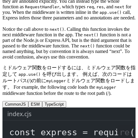
they are annotated explicitly. You can instead type the whole
function as
, which types
,
, and
for
RequestHandler
req
res
next
you. When the middleware is written inline in the
call,
app.use()
Express infers those three parameters and no annotations are needed.
Notice the call above to
. Calling this function invokes the
next()
next middleware function in the app. The
function is not a
next()
part of the Node.js or Express API, but is the third argument that is
passed to the middleware function. The
function could be
next()
named anything, but by convention it is always named “next”. To
avoid confusion, always use this convention.
ミドルウェア関数をロードするには、ミドルウェア関数を指
定して
を呼び出します。 例えば、次のコードは
app.use()
ルートパス(/)の前に
ミドルウェア関数をロードしま
myLogger
す。 For example, the following code loads the
myLogger
middleware function before the route to the root path (/).
CommonJS
ESM
TypeScript
index.cjs
const
express
=
require
(