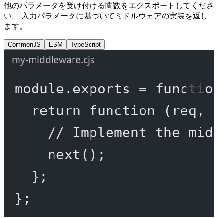
他のパラメータを受け付ける関数をエクスポートしてくださ
い。 入力パラメータに基づいてミドルウェアの実装を返し
ます。
CommonJS
ESM
TypeScript
my-middleware.cjs
module
.
exports
=
functio
return
function
 (
req
, 
// Implement the mid
next
();
};
};