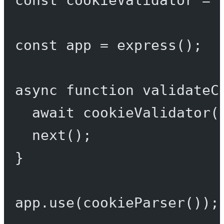
const
app
=
express
();
async
function
validateC
await
cookieValidator
(
next
();
}
app.
use
(
cookieParser
());