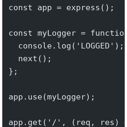
const
app
=
express
();
const
myLogger
=
functio
console.
log
(
'LOGGED'
);
next
();
};
app.
use
(myLogger);
app.
get
(
'/'
, (
req
, 
res
) 