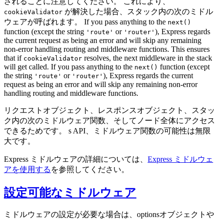
されることに注意してください。 これにより、
が解決した場合、スタック内の次のミドル
cookieValidator
ウェアが呼ばれます。 If you pass anything to the
next()
function (except the string
or
), Express regards
'route'
'router'
the current request as being an error and will skip any remaining
non-error handling routing and middleware functions. This ensures
that if
resolves, the next middleware in the stack
cookieValidator
will get called. If you pass anything to the
function (except
next()
the string
or
), Express regards the current
'route'
'router'
request as being an error and will skip any remaining non-error
handling routing and middleware functions.
リクエストオブジェクト、レスポンスオブジェクト、スタッ
ク内の次のミドルウェア関数、そしてノード全体にアクセス
できるためです。 s API、ミドルウェア関数の可能性は無限
大です。
Express ミドルウェアの詳細については、
Express ミドルウェ
アを使用する
を参照してください。
設定可能なミドルウェア
ミドルウェアの設定が必要な場合は、optionsオブジェクトや