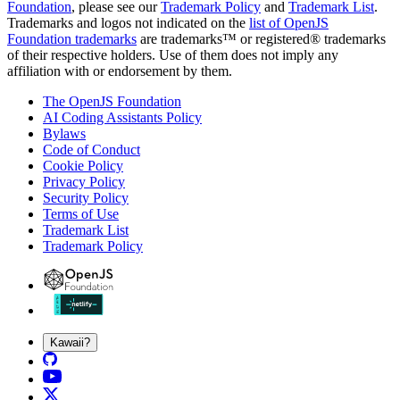
Foundation
, please see our
Trademark Policy
and
Trademark List
.
Trademarks and logos not indicated on the
list of OpenJS
Foundation trademarks
are trademarks™ or registered® trademarks
of their respective holders. Use of them does not imply any
affiliation with or endorsement by them.
The OpenJS Foundation
AI Coding Assistants Policy
Bylaws
Code of Conduct
Cookie Policy
Privacy Policy
Security Policy
Terms of Use
Trademark List
Trademark Policy
Kawaii?