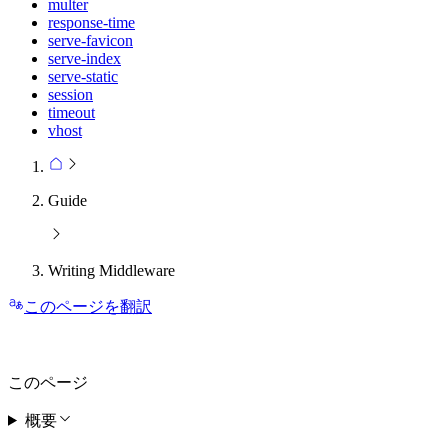
multer
response-time
serve-favicon
serve-index
serve-static
session
timeout
vhost
Guide
Writing Middleware
このページを翻訳
このページ
概要