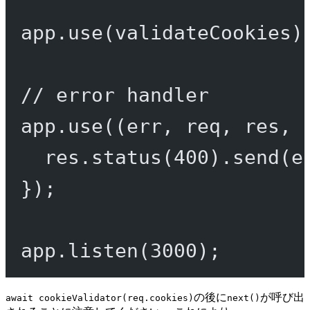
app.
use
(validateCookies)
// error handler
app.
use
((
err
, 
req
, 
res
, 
res.
status
(
400
).
send
(e
});
app.
listen
(
3000
);
の後に
が呼び出
await cookieValidator(req.cookies)
next()