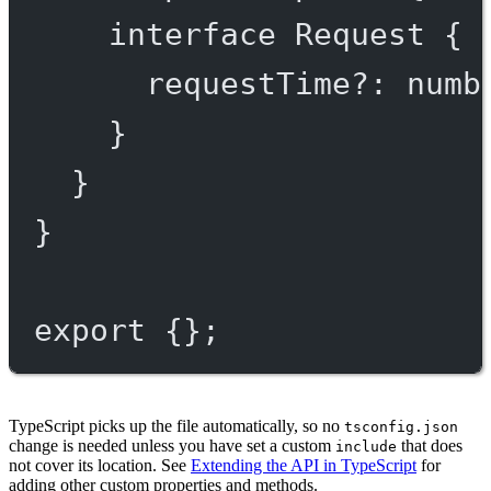
interface
Request
 {
requestTime
?:
numb
}
}
}
export
 {};
TypeScript picks up the file automatically, so no
tsconfig.json
change is needed unless you have set a custom
that does
include
not cover its location. See
Extending the API in TypeScript
for
adding other custom properties and methods.