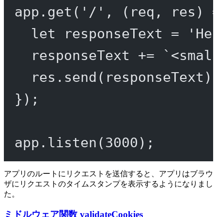
app.
get
(
'/'
, (
req
, 
res
) 
let
 responseText 
=
'He
responseText 
+=
`<smal
res.
send
(responseText)
});
app.
listen
(
3000
);
アプリのルートにリクエストを送信すると、アプリはブラウ
ザにリクエストのタイムスタンプを表示するようになりまし
た。
ミドルウェア関数 validateCookies