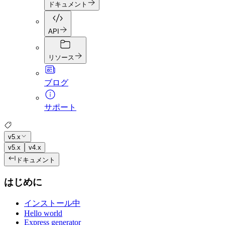
ドキュメント
API
リソース
ブログ
サポート
v5.x
v5.x
v4.x
ドキュメント
はじめに
インストール中
Hello world
Express generator