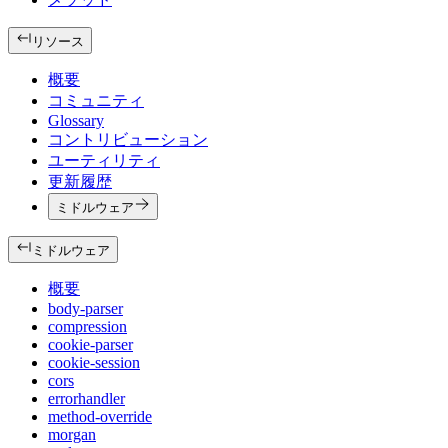
リソース
概要
コミュニティ
Glossary
コントリビューション
ユーティリティ
更新履歴
ミドルウェア
ミドルウェア
概要
body-parser
compression
cookie-parser
cookie-session
cors
errorhandler
method-override
morgan