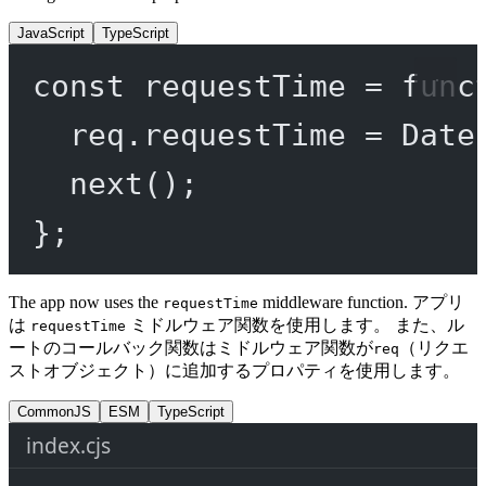
JavaScript
TypeScript
const
requestTime
=
func
req.requestTime 
=
 Date
next
();
};
The app now uses the
middleware function. アプリ
requestTime
は
ミドルウェア関数を使用します。 また、ル
requestTime
ートのコールバック関数はミドルウェア関数が
（リクエ
req
ストオブジェクト）に追加するプロパティを使用します。
CommonJS
ESM
TypeScript
index.cjs