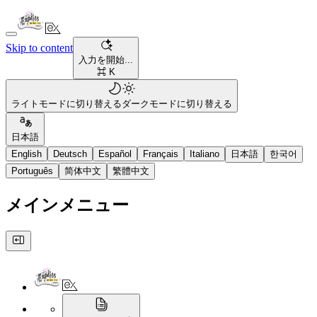
Skip to content
入力を開始...
⌘ K
ライトモードに切り替える
ダークモードに切り替える
日本語
English
Deutsch
Español
Français
Italiano
日本語
한국어
Português
简体中文
繁體中文
メインメニュー