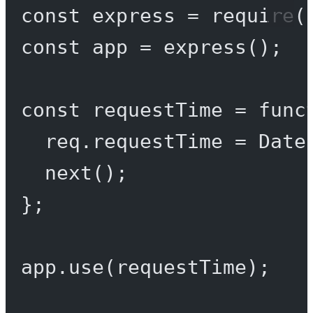
const
express
=
require
(
const
app
=
express
();
const
requestTime
=
func
req.requestTime 
=
 Date
next
();
};
app.
use
(requestTime);