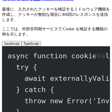
最後に、入力されたクッキーを検証するミドルウェア機能を
作成し、クッキーが無効な場合に400回のレスポンスを送信
します。
ここでは、外部非同期サービスで Cookie を検証する機能の
例を示します。
JavaScript
TypeScript
async
function
cookieVal
try
 {
await
externallyVali
} 
catch
 {
throw
new
Error
(
'Inv
}