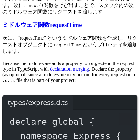
す。 次に、
関数を呼び出すことで、スタック内の次
next()
のミドルウェア関数にリクエストを渡します。
ミドルウェア関数requestTime
次に、“requestTime” というミドルウェア関数を作成し、リク
エストオブジェクトに
というプロパティを追加
requestTime
します。
Because the middleware adds a property to
, extend the request
req
type in TypeScript with
declaration merging
. Declare the property
(as optional, since a middleware may not run for every request) in a
file that is part of your project:
.d.ts
types/express.d.ts
declare
 global {
namespace
Express
 {