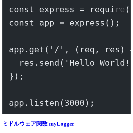
const
express
=
require
(
const
app
=
express
();
app.
get
(
'/'
, (
req
, 
res
) 
res.
send
(
'Hello World!
});
app.
listen
(
3000
);
ミドルウェア関数 myLogger