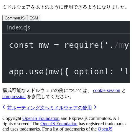
ミドルウェアを以下のように使用できるようになりました。
CommonJS
ESM
index.cjs
const
mw
=
require
(
'./my
app.
use
(
mw
({ option1: 
'1
構成可能なミドルウェアの例については、
cookie-session
と
compression
を参照してください。
前
ルーティング
次へ
ミドルウェアの使用
Copyright
OpenJS Foundation
and Express.js contributors. All
rights reserved. The
OpenJS Foundation
has registered trademarks
and uses trademarks. For a list of trademarks of the
OpenJS