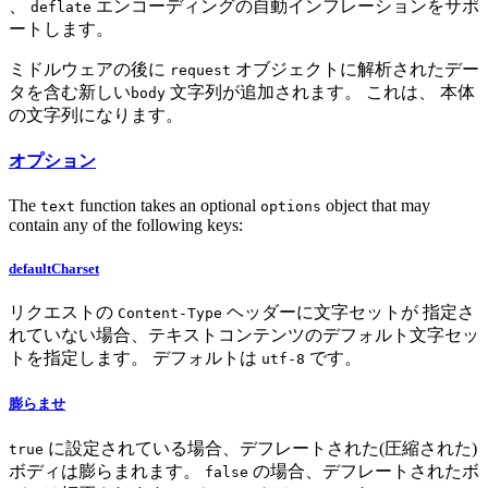
、
エンコーディングの自動インフレーションをサポ
deflate
ートします。
ミドルウェアの後に
オブジェクトに解析されたデー
request
タを含む新しい
文字列が追加されます。 これは、 本体
body
の文字列になります。
オプション
The
function takes an optional
object that may
text
options
contain any of the following keys:
defaultCharset
リクエストの
ヘッダーに文字セットが 指定さ
Content-Type
れていない場合、テキストコンテンツのデフォルト文字セッ
トを指定します。 デフォルトは
です。
utf-8
膨らませ
に設定されている場合、デフレートされた(圧縮された)
true
ボディは膨らまれます。
の場合、デフレートされたボ
false