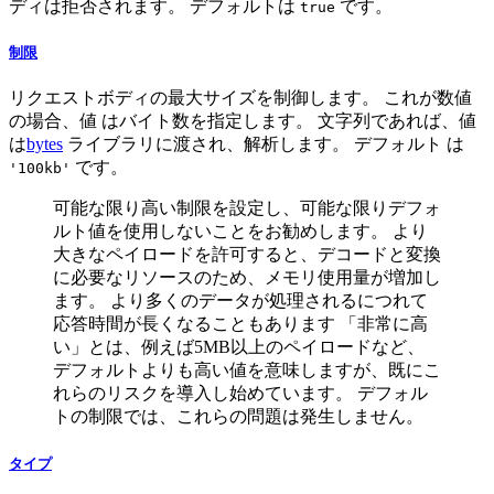
ディは拒否されます。 デフォルトは
です。
true
制限
リクエストボディの最大サイズを制御します。 これが数値
の場合、値 はバイト数を指定します。 文字列であれば、値
は
bytes
ライブラリに渡され、解析します。 デフォルト は
です。
'100kb'
可能な限り高い制限を設定し、可能な限りデフォ
ルト値を使用しないことをお勧めします。 より
大きなペイロードを許可すると、デコードと変換
に必要なリソースのため、メモリ使用量が増加し
ます。 より多くのデータが処理されるにつれて
応答時間が長くなることもあります 「非常に高
い」とは、例えば5MB以上のペイロードなど、
デフォルトよりも高い値を意味しますが、既にこ
れらのリスクを導入し始めています。 デフォル
トの制限では、これらの問題は発生しません。
タイプ