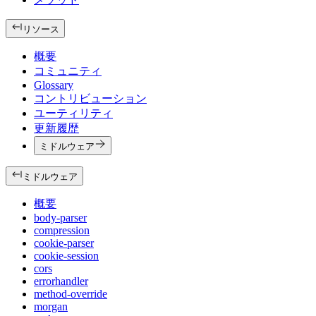
リソース
概要
コミュニティ
Glossary
コントリビューション
ユーティリティ
更新履歴
ミドルウェア
ミドルウェア
概要
body-parser
compression
cookie-parser
cookie-session
cors
errorhandler
method-override
morgan