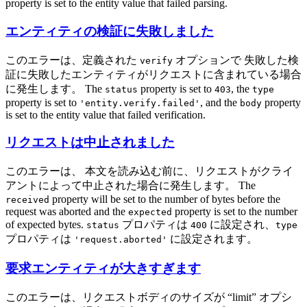
property is set to the entity value that failed parsing.
エンティティの検証に失敗しました
このエラーは、定義された
オプションで 失敗した検
verify
証に失敗したエンティティがリクエストに含まれている場合
に発生します。 The
property is set to
, the
status
403
type
property is set to
, and the
property
'entity.verify.failed'
body
is set to the entity value that failed verification.
リクエストは中止されました
このエラーは、 本文を読み込む前に、リクエストがクライ
アントによって中止された場合に発生します。 The
property will be set to the number of bytes before the
received
request was aborted and the
property is set to the number
expected
of expected bytes.
プロパティは
に設定され、
status
400
type
プロパティは
に設定されます。
'request.aborted'
要求エンティティが大きすぎます
このエラーは、リクエストボディのサイズが “limit” オプシ