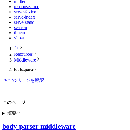
multer
response-time
serve-favicon
serve-index
serve-static
session
timeout
vhost
Resources
Middleware
body-parser
このページを翻訳
このページ
概要
body-parser middleware