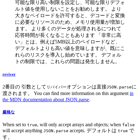
可能な限り高い制限を設定し、可能な限りデフォ
ルト値を使用しないことをお勧めします。 より
大きなペイロードを許可すると、デコードと変換
に必要なリソースのため、メモリ使用量が増加し
ます。 より多くのデータが処理されるにつれて
応答時間が長くなることもあります 「非常に高
い」とは、例えば5MB以上のペイロードなど、
デフォルトよりも高い値を意味しますが、既にこ
れらのリスクを導入し始めています。 デフォル
トの制限では、これらの問題は発生しません。
reviver
2番目の 引数として
オプションは直接
に
リバイバー
JSON.parse
渡されます。 You can find more information on this argument
in
the MDN documentation about JSON.parse
.
厳格な
When set to
, will only accept arrays and objects; when
true
false
will accept anything
accepts. デフォルトは
で
JSON.parse
true
す。