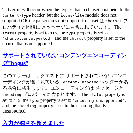
This error will occur when the request had a charset parameter in the
header, but the
module does not
Content-Type
iconv-lite
support it OR the parser does not support it. charset は
プ
charset
ロパティと同様に メッセージにも含まれています。 The
property is set to
, the
property is set to
status
415
type
, and the
property is set to the
'charset.unsupported'
charset
charset that is unsupported.
サポートされていないコンテンツエンコーディン
グ”bogus”
このエラーは、リクエストに サポートされていないエンコ
ーディングが含まれている
ヘッダーがあ
Content-Encoding
る場合に発生します。 エンコーディングは メッセージと
プロパティに含まれます。 The
property is
encoding
status
set to
, the
property is set to
,
415
type
'encoding.unsupported'
and the
property is set to the encoding that is
encoding
unsupported.
入力が深さを超えました