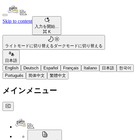
Skip to content
入力を開始...
⌘ K
ライトモードに切り替える
ダークモードに切り替える
日本語
English
Deutsch
Español
Français
Italiano
日本語
한국어
Português
简体中文
繁體中文
メインメニュー