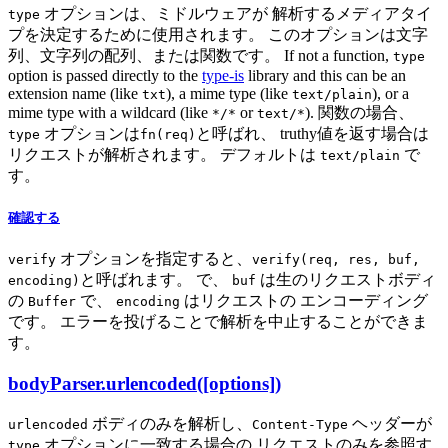
オプションは、ミドルウェアが 解析するメディアタイ
type
プを決定するために使用されます。 このオプションは文字
列、文字列の配列、または関数です。 If not a function,
type
option is passed directly to the
type-is
library and this can be an
extension name (like
), a mime type (like
), or a
txt
text/plain
mime type with a wildcard (like
or
). 関数の場合、
*/*
text/*
オプションは
と呼ばれ、 truthy値を返す場合は
type
fn(req)
リクエストが解析されます。 デフォルトは
で
text/plain
す。
確認する
オプションを指定すると、
verify
verify(req, res, buf,
と呼ばれます。 で、
は生のリクエストボディ
encoding)
buf
の
で、
はリクエストの エンコーディング
Buffer
encoding
です。 エラーを投げることで解析を中止することができま
す。
bodyParser.urlencoded([options])
ボディのみを解析し、
ヘッダーが
urlencoded
Content-Type
オプションに一致する場合の リクエストのみを参照す
type