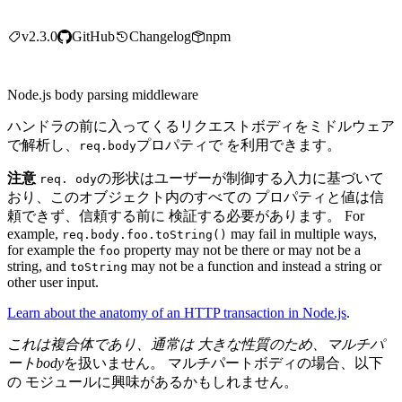
v2.3.0
GitHub
Changelog
npm
Node.js body parsing middleware
ハンドラの前に入ってくるリクエストボディをミドルウェア
で解析し、
プロパティで を利用できます。
req.body
注意
の形状はユーザーが制御する入力に基づいて
req. ody
おり、このオブジェクト内のすべての プロパティと値は信
頼できず、信頼する前に 検証する必要があります。 For
example,
may fail in multiple ways,
req.body.foo.toString()
for example the
property may not be there or may not be a
foo
string, and
may not be a function and instead a string or
toString
other user input.
Learn about the anatomy of an HTTP transaction in Node.js
.
これは複合体であり、通常は 大きな性質のため、マルチパ
ートbody
を扱いません。 マルチパートボディの場合、以下
の モジュールに興味があるかもしれません。