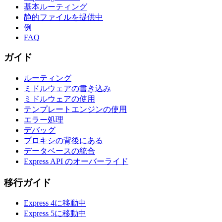
基本ルーティング
静的ファイルを提供中
例
FAQ
ガイド
ルーティング
ミドルウェアの書き込み
ミドルウェアの使用
テンプレートエンジンの使用
エラー処理
デバッグ
プロキシの背後にある
データベースの統合
Express API のオーバーライド
移行ガイド
Express 4に移動中
Express 5に移動中