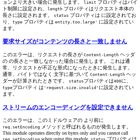
ョンより大きい場合に発生します。
プロパティはバイ
limit
ト制限に設定され、
プロパティはリクエスト本体の
length
長さに設定されます。
プロパティは に設定されてお
status
り、
プロパティは
に設定されてい
type
entity.too.large'
ます。
要求サイズがコンテンツの長さと一致しません
このエラーは、リクエストの長さが
ヘッダ
Content-Length
の の長さと一致しなかった場合に発生します。 これは通
常、リクエストが不正な形式になったときに発生します。
通常、バイトではなく 文字に基づいて
ヘッ
Content-Length
ダーが計算されたときです。
プロパティは
に、
status
400
プロパティ は
に設定されてい
type
'request.size.invalid'
ます。
ストリームのエンコーディングを設定できません
このエラーは、このミドルウェアの より前に
メソッドと呼ばれるものが発生します。
req.setEncoding
This module operates directly on bytes only and you cannot call
when using this module.
プロパティは
req.setEncoding
status