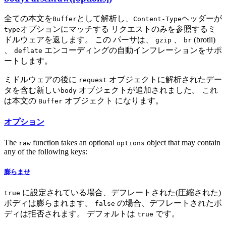
全ての本文を
として解析し、
ヘッダーが
Buffer
Content-Type
オプションにマッチする リクエストのみを参照するミ
type
ドルウェアを返します。 この パーサは、
、
(brotli)
gzip
br
、
エンコーディングの自動インフレーションをサポ
deflate
ートします。
ミドルウェアの後に
オブジェクトに解析されたデー
request
タを含む新しい
オブジェクトが追加されました。 これ
body
は本文の
オブジェクト になります。
Buffer
オプション
The
function takes an optional
object that may contain
raw
options
any of the following keys:
膨らませ
に設定されている場合、デフレートされた(圧縮された)
true
ボディは膨らまれます。
の場合、デフレートされたボ
false
ディは拒否されます。 デフォルトは
です。
true