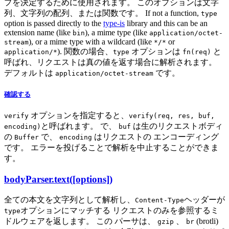
プを決定するために使用されます。 このオプションは文字
列、文字列の配列、または関数です。 If not a function,
type
option is passed directly to the
type-is
library and this can be an
extension name (like
), a mime type (like
bin
application/octet-
), or a mime type with a wildcard (like
or
stream
*/*
). 関数の場合、
オプションは
と
application/*
type
fn(req)
呼ばれ、リクエストは真の値を返す場合に解析されます。
デフォルトは
です。
application/octet-stream
確認する
オプションを指定すると、
verify
verify(req, res, buf,
と呼ばれます。 で、
は生のリクエストボディ
encoding)
buf
の
で、
はリクエストの エンコーディング
Buffer
encoding
です。 エラーを投げることで解析を中止することができま
す。
bodyParser.text([options])
全ての本文を文字列として解析し、
ヘッダーが
Content-Type
オプションにマッチする リクエストのみを参照するミ
type
ドルウェアを返します。 この パーサは、
、
(brotli)
gzip
br