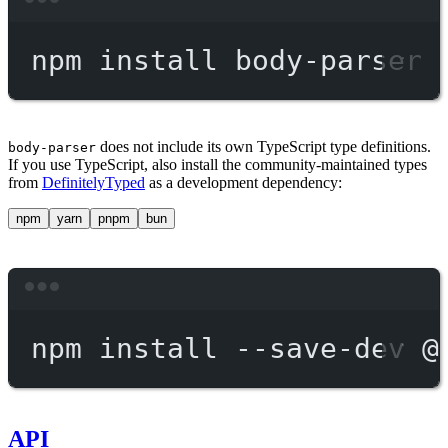
Terminal window
npm
install
body-parser
does not include its own TypeScript type definitions.
body-parser
If you use TypeScript, also install the community-maintained types
from
DefinitelyTyped
as a development dependency:
npm
yarn
pnpm
bun
Terminal window
npm
install
--save-dev
@
API