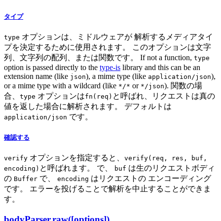
タイプ
オプションは、ミドルウェアが 解析するメディアタイ
type
プを決定するために使用されます。 このオプションは文字
列、文字列の配列、または関数です。 If not a function,
type
option is passed directly to the
type-is
library and this can be an
extension name (like
), a mime type (like
),
json
application/json
or a mime type with a wildcard (like
or
). 関数の場
*/*
*/json
合、
オプションは
と呼ばれ、リクエストは真の
type
fn(req)
値を返した場合に解析されます。 デフォルトは
です。
application/json
確認する
オプションを指定すると、
verify
verify(req, res, buf,
と呼ばれます。 で、
は生のリクエストボディ
encoding)
buf
の
で、
はリクエストの エンコーディング
Buffer
encoding
です。 エラーを投げることで解析を中止することができま
す。
bodyParser.raw([options])