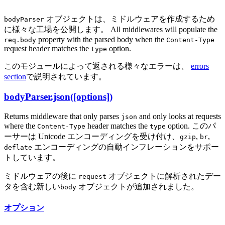
オブジェクトは、ミドルウェアを作成するため
bodyParser
に様々な工場を公開します。 All middlewares will populate the
property with the parsed body when the
req.body
Content-Type
request header matches the
option.
type
このモジュールによって返される様々なエラーは、
errors
section
で説明されています。
bodyParser.json([options])
Returns middleware that only parses
and only looks at requests
json
where the
header matches the
option. このパ
Content-Type
type
ーサーは Unicode エンコーディングを受け付け、
,
,
gzip
br
エンコーディングの自動インフレーションをサポー
deflate
トしています。
ミドルウェアの後に
オブジェクトに解析されたデー
request
タを含む新しい
オブジェクトが追加されました。
body
オプション