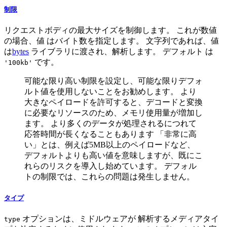
制限
リクエストボディの最大サイズを制御します。 これが数値
の場合、値 はバイト数を指定します。 文字列であれば、値
は
bytes
ライブラリに渡され、解析します。 デフォルト は
です。
'100kb'
可能な限り高い制限を設定し、可能な限りデフォ
ルト値を使用しないことをお勧めします。 より
大きなペイロードを許可すると、デコードと変換
に必要なリソースのため、メモリ使用量が増加し
ます。 より多くのデータが処理されるにつれて
応答時間が長くなることもあります 「非常に高
い」とは、例えば5MB以上のペイロードなど、
デフォルトよりも高い値を意味しますが、既にこ
れらのリスクを導入し始めています。 デフォル
トの制限では、これらの問題は発生しません。
タイプ
オプションは、ミドルウェアが 解析するメディアタイ
type