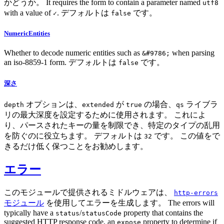
かどうか。 It requires the form to contain a parameter named
utf8
with a value of
. デフォルトは
です。
✓
false
NumericEntities
Whether to decode numeric entities such as
when parsing
&#9786;
an iso-8859-1 form. デフォルトは
です。
false
深さ
オプションは、
が
の場合、
ライブラ
depth
extended
true
qs
リの最大深度を設定するために使用されます。 これによ
り、パースされたキーの量を制限でき、特定のタイプの乱用
を防ぐのに役立ちます。 デフォルトは
です。 この値をで
32
きるだけ低く保つことをお勧めします。
エラー
このモジュールで提供されるミドルウェアは、
http-errors
モジュール
を使用してエラーを生成します。 The errors will
typically have a
/
property that contains the
status
statusCode
suggested HTTP response code, an
property to determine if
expose