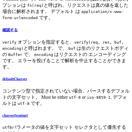
プションは
と呼ばれ、リクエストは真の値を返した
fn(req)
場合に解析されます。 デフォルト は
application/x-www-
です。
form-urlencoded
確認する
オプションを指定すると、
verify
verify(req, res, buf,
と呼ばれます。 で、
は生のリクエストボディ
encoding)
buf
の
で、
はリクエストの エンコーディング
Buffer
encoding
です。 エラーを投げることで解析を中止することができま
す。
defaultCharset
コンテンツ型で指定されていない場合、パースするデフォル
トの文字セット。 Must be either
or
. デフォ
utf-8
iso-8859-1
ルトは
です。
utf-8
charsetSentinel
パラメータの値を文字セット セレクタとして優先する
utf8