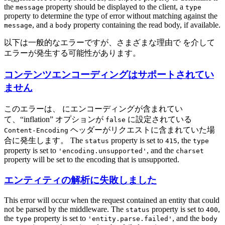
the
property should be displayed to the client, a
message
type
property to determine the type of error without matching against the
, and a
property containing the read body, if available.
message
body
以下は一般的なエラーですが、さまざまな理由で を介して
エラーが発生する可能性があります。
コンテンツエンコーディングはサポートされてい
ません
このエラーは、 にエンコーディングが含まれてい
て、“inflation” オプションが
に設定されている
false
ヘッダーがリクエストに含まれていた場
Content-Encoding
合に発生します。 The
property is set to
, the
status
415
type
property is set to
, and the
'encoding.unsupported'
charset
property will be set to the encoding that is unsupported.
エンティティの解析に失敗しました
This error will occur when the request contained an entity that could
not be parsed by the middleware. The
property is set to
,
status
400
the
property is set to
, and the
type
'entity.parse.failed'
body