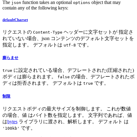
The
function takes an optional
object that may
json
options
contain any of the following keys:
defaultCharset
リクエストの
ヘッダーに文字セットが 指定さ
Content-Type
れていない場合、json コンテンツのデフォルト文字セットを
指定します。 デフォルトは
です。
utf-8
膨らませ
に設定されている場合、デフレートされた(圧縮された)
true
ボディは膨らまれます。
の場合、デフレートされたボ
false
ディは拒否されます。 デフォルトは
です。
true
制限
リクエストボディの最大サイズを制御します。 これが数値
の場合、値 はバイト数を指定します。 文字列であれば、値
は
bytes
ライブラリに渡され、解析します。 デフォルト は
です。
'100kb'