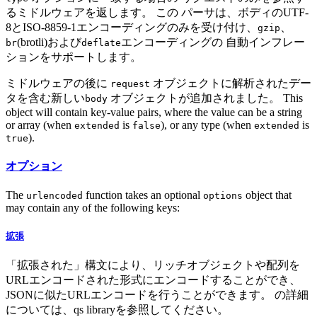
るミドルウェアを返します。 この パーサは、ボディのUTF-
8とISO-8859-1エンコーディングのみを受け付け、
、
gzip
(brotli)および
エンコーディングの 自動インフレー
br
deflate
ションをサポートします。
ミドルウェアの後に
オブジェクトに解析されたデー
request
タを含む新しい
オブジェクトが追加されました。 This
body
object will contain key-value pairs, where the value can be a string
or array (when
is
), or any type (when
is
extended
false
extended
).
true
オプション
The
function takes an optional
object that
urlencoded
options
may contain any of the following keys:
拡張
「拡張された」構文により、リッチオブジェクトや配列を
URLエンコードされた形式にエンコードすることができ、
JSONに似たURLエンコードを行うことができます。 の詳細
については、qs libraryを参照してください。