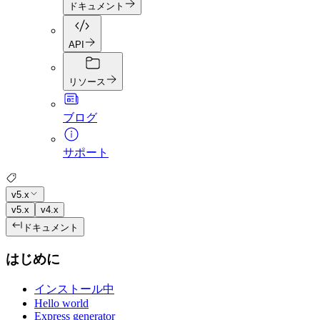
ドキュメント
API
リソース
ブログ
サポート
v5.x
v5.x
v4.x
ドキュメント
はじめに
インストール中
Hello world
Express generator