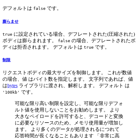
デフォルトは
です。
false
膨らませ
に設定されている場合、デフレートされた(圧縮された)
true
ボディは膨らまれます。
の場合、デフレートされたボ
false
ディは拒否されます。 デフォルトは
です。
true
制限
リクエストボディの最大サイズを制御します。 これが数値
の場合、値 はバイト数を指定します。 文字列であれば、値
は
bytes
ライブラリに渡され、解析します。 デフォルト は
です。
'100kb'
可能な限り高い制限を設定し、可能な限りデフォ
ルト値を使用しないことをお勧めします。 より
大きなペイロードを許可すると、デコードと変換
に必要なリソースのため、メモリ使用量が増加し
ます。 より多くのデータが処理されるにつれて
応答時間が長くなることもあります 「非常に高