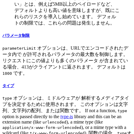
い」とは、例えば5MB以上のペイロードなど、
デフォルトよりも高い値を意味しますが、既にこ
れらのリスクを導入し始めています。 デフォル
トの制限では、これらの問題は発生しません。
パラメータ制限
オプションは、URLでエンコードされたデ
parameterLimit
ータ内で が許可されるパラメータの最大数を制御します。
リクエストにこの値よりも多くのパラメータ が含まれてい
る場合、413がクライアントに返されます。 デフォルトは
です。
1000
タイプ
オプションは、ミドルウェアが 解析するメディアタイ
type
プを決定するために使用されます。 このオプションは文字
列、文字列の配列、または関数です。 If not a function,
type
option is passed directly to the
type-is
library and this can be an
extension name (like
), a mime type (like
urlencoded
), or a mime type with a
application/x-www-form-urlencoded
wildcard (like
). 関数の場合、
オ
*/x-www-form-urlencoded
type