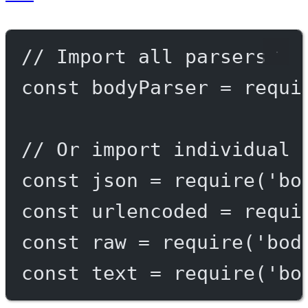
// Import all parsers
const
bodyParser
=
requi
// Or import individual 
const
json
=
require
(
'bo
const
urlencoded
=
requi
const
raw
=
require
(
'bod
const
text
=
require
(
'bo