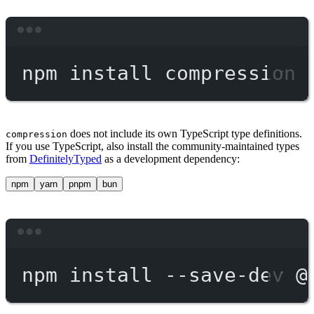
Terminal window
npm
install
compression
does not include its own TypeScript type definitions.
compression
If you use TypeScript, also install the community-maintained types
from
DefinitelyTyped
as a development dependency:
npm
yarn
pnpm
bun
Terminal window
npm
install
--save-dev
@