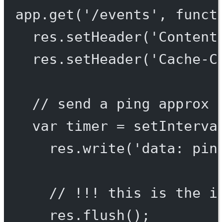
app.
get
(
'/events'
, 
funct
res.
setHeader
(
'Content
res.
setHeader
(
'Cache-C
// send a ping approx 
var
 timer 
=
setInterva
res.
write
(
'data: pin
// !!! this is the i
res.
flush
();