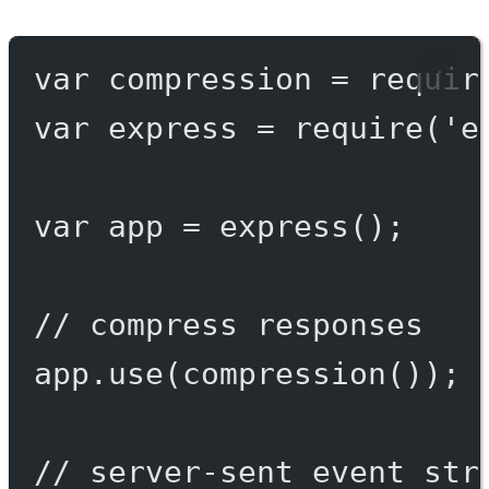
var
 compression 
=
requir
var
 express 
=
require
(
'e
var
 app 
=
express
();
// compress responses
app.
use
(
compression
());
// server-sent event str