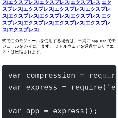
ス|エクスプレス|エクスプレス|エクスプレス|エク
スプレス|エクスプレス|エクスプレス|エクスプレ
ス|エクスプレス|エクスプレス|エクスプレス|エク
スプレス|エクスプレス|エクスプレス|エクスプレ
ス|エクスプレス|
式でこのモジュールを使用する場合は、単純に
でモ
app.use
ジュールを ハイにします。 ミドルウェアを通過するリクエ
ストは圧縮されます。
var
 compression 
=
requir
var
 express 
=
require
(
'e
var
 app 
=
express
();