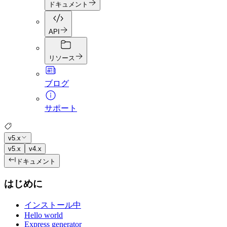
ドキュメント
API
リソース
ブログ
サポート
v5.x
v5.x
v4.x
ドキュメント
はじめに
インストール中
Hello world
Express generator