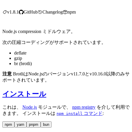
v1.8.1
GitHub
Changelog
npm
Node.js compression ミドルウェア。
次の圧縮コーディングがサポートされています。
deflate
gzip
br (brotli)
注意
BrotliはNode.jsのバージョンv11.7.0とv10.16.0以降のみサ
ポートされています。
インストール
これは、
Node.js
モジュールで、
npm registry
を介して利用で
きます。 インストールは
コマンド
:
npm install
npm
yarn
pnpm
bun