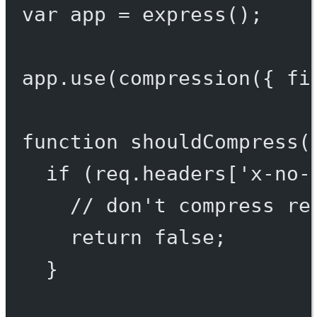
var
 app 
=
express
();
app.
use
(
compression
({ fi
function
shouldCompress
(
if
 (req.headers[
'x-no-
// don't compress re
return
false
;
}