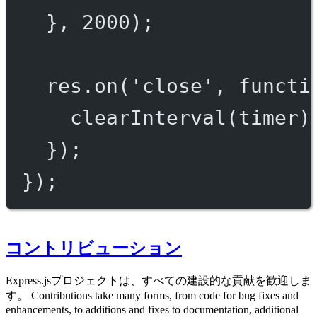
}, 
2000
);
res.
on
(
'close'
, 
functi
clearInterval
(timer)
});
});
コントリビューション
Express.jsプロジェクトは、すべての建設的な貢献を歓迎しま
す。 Contributions take many forms, from code for bug fixes and
enhancements, to additions and fixes to documentation, additional