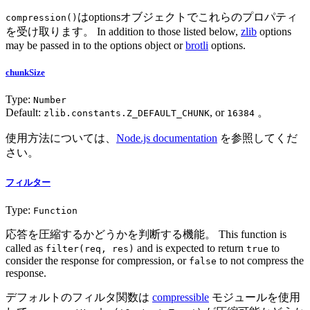
はoptionsオブジェクトでこれらのプロパティ
compression()
を受け取ります。 In addition to those listed below,
zlib
options
may be passed in to the options object or
brotli
options.
chunkSize
Type:
Number
Default:
, or
。
zlib.constants.Z_DEFAULT_CHUNK
16384
使用方法については、
Node.js documentation
を参照してくだ
さい。
フィルター
Type:
Function
応答を圧縮するかどうかを判断する機能。 This function is
called as
and is expected to return
to
filter(req, res)
true
consider the response for compression, or
to not compress the
false
response.
デフォルトのフィルタ関数は
compressible
モジュールを使用