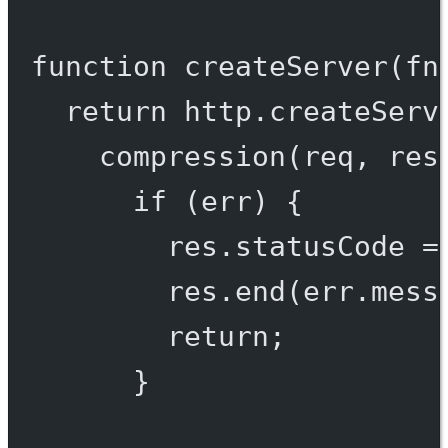
function
createServer
(
fn
return
 http.
createServ
compression
(req, res
if
 (err) {
res.statusCode 
=
res.
end
(err.mess
return
;
}