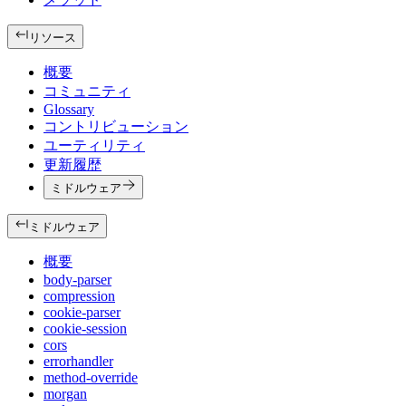
リソース
概要
コミュニティ
Glossary
コントリビューション
ユーティリティ
更新履歴
ミドルウェア
ミドルウェア
概要
body-parser
compression
cookie-parser
cookie-session
cors
errorhandler
method-override
morgan