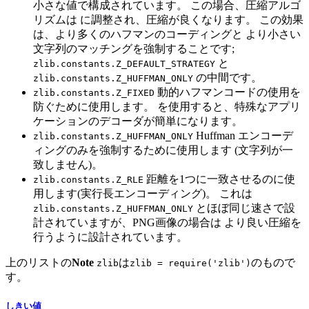
小さな値で構成されています。 この場合、圧縮アルゴ
リズムは に調整され、圧縮が良くなります。 この効果
は、より多くのハフマンのコーディングと より小さい
文字列のマッチングを強制することです;
と
zlib.constants.Z_DEFAULT_STRATEGY
の中間です。
zlib.constants.Z_HUFFMAN_ONLY
動的ハフマンコードの使用を
zlib.constants.Z_FIXED
防ぐために使用します。 を使用すると、特殊なアプリ
ケーションのデコーダが簡単になります。
Huffman エンコーデ
zlib.constants.Z_HUFFMAN_ONLY
ィングのみを強制するために使用します (文字列が一
致しません)。
距離を1つに一致させるのに使
zlib.constants.Z_RLE
用します(実行長エンコーディング)。 これは
とほぼ同じ速さで設
zlib.constants.Z_HUFFMAN_ONLY
計されていますが、PNG画像の場合は より良い圧縮を
行うように設計されています。
上のリストの
Note
は
のもので
zlib
zlib = require('zlib')
す。
しきい値