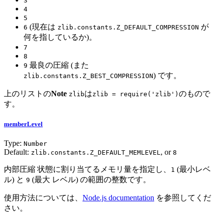
3
4
5
(現在は
が
6
zlib.constants.Z_DEFAULT_COMPRESSION
何を指しているか)。
7
8
最良の圧縮 (また
9
) です。
zlib.constants.Z_BEST_COMPRESSION
上のリストの
Note
は
のもので
zlib
zlib = require('zlib')
す。
memberLevel
Type:
Number
Default:
, or
zlib.constants.Z_DEFAULT_MEMLEVEL
8
内部圧縮 状態に割り当てるメモリ量を指定し、
(最小レベ
1
ル) と
(最大 レベル) の範囲の整数です。
9
使用方法については、
Node.js documentation
を参照してくだ
さい。