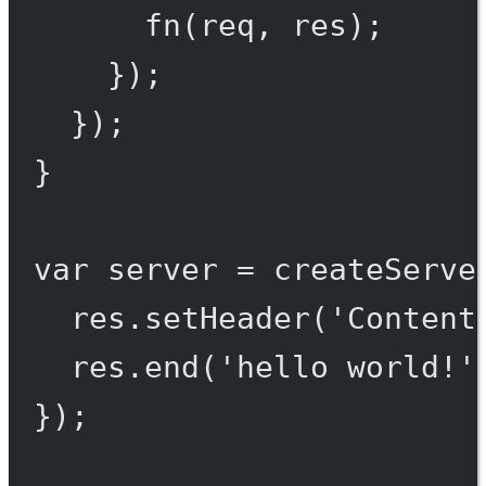
fn
(req, res);
});
});
}
var
 server 
=
createServe
res.
setHeader
(
'Content
res.
end
(
'hello world!'
});