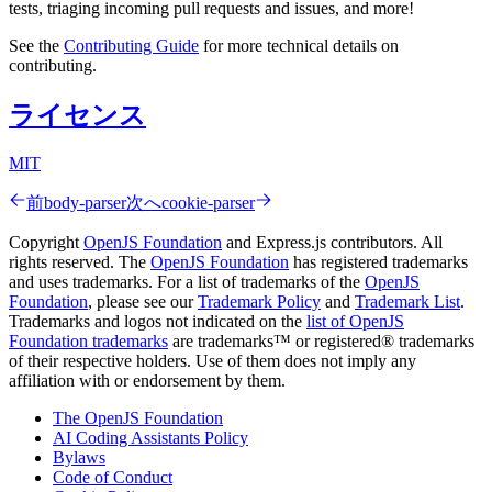
tests, triaging incoming pull requests and issues, and more!
See the
Contributing Guide
for more technical details on
contributing.
ライセンス
MIT
前
body-parser
次へ
cookie-parser
Copyright
OpenJS Foundation
and Express.js contributors. All
rights reserved. The
OpenJS Foundation
has registered trademarks
and uses trademarks. For a list of trademarks of the
OpenJS
Foundation
, please see our
Trademark Policy
and
Trademark List
.
Trademarks and logos not indicated on the
list of OpenJS
Foundation trademarks
are trademarks™ or registered® trademarks
of their respective holders. Use of them does not imply any
affiliation with or endorsement by them.
The OpenJS Foundation
AI Coding Assistants Policy
Bylaws
Code of Conduct