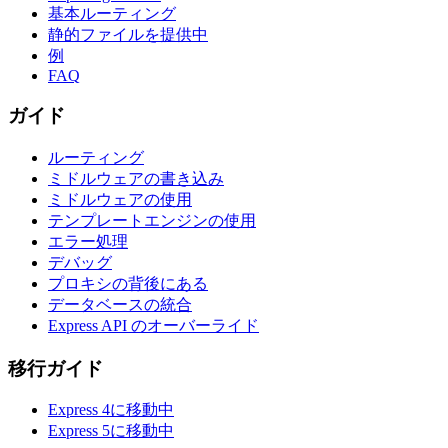
基本ルーティング
静的ファイルを提供中
例
FAQ
ガイド
ルーティング
ミドルウェアの書き込み
ミドルウェアの使用
テンプレートエンジンの使用
エラー処理
デバッグ
プロキシの背後にある
データベースの統合
Express API のオーバーライド
移行ガイド
Express 4に移動中
Express 5に移動中