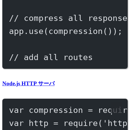
// compress all response
app.
use
(
compression
());
// add all routes
Node.js HTTP サーバ
var
 compression 
=
requir
var
 http 
=
require
(
'http