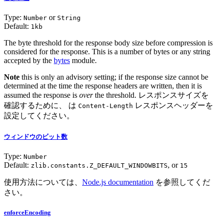
Type:
or
Number
String
Default:
1kb
The byte threshold for the response body size before compression is
considered for the response. This is a number of bytes or any string
accepted by the
bytes
module.
Note
this is only an advisory setting; if the response size cannot be
determined at the time the response headers are written, then it is
assumed the response is
over
the threshold. レスポンスサイズを
確認するために、 は
レスポンスヘッダーを
Content-Length
設定してください。
ウィンドウのビット数
Type:
Number
Default:
, or
zlib.constants.Z_DEFAULT_WINDOWBITS
15
使用方法については、
Node.js documentation
を参照してくだ
さい。
enforceEncoding