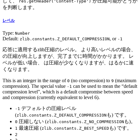
して、
が圧縮可能かどうか
res.getHeader('Content-Type')
を判断します。
レベル
Type:
Number
Default:
, or
zlib.constants.Z_DEFAULT_COMPRESSION
-1
応答に適用するzlib圧縮のレベル。 より高いレベルの場合、
の圧縮が向上しますが、完了までに時間がかかります。 レ
ベルが低い場合、 は圧縮が少なくなりますが、はるかに速
くなります。
This is an integer in the range of
(no compression) to
(maximum
0
9
compression). The special value
can be used to mean the “default
-1
compression level”, which is a default compromise between speed
and compression (currently equivalent to level 6).
デフォルトの圧縮レベル
-1
(
も) です。
zlib.constants.Z_DEFAULT_COMPRESSION
圧縮しない (
も)。
0
zlib.constants.Z_NO_COMPRESSION
最速圧縮 (
も) です。
1
zlib.constants.Z_BEST_SPEED
2