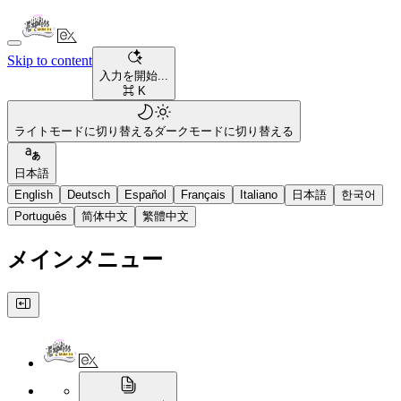
Skip to content
入力を開始...
⌘ K
ライトモードに切り替える
ダークモードに切り替える
日本語
English
Deutsch
Español
Français
Italiano
日本語
한국어
Português
简体中文
繁體中文
メインメニュー