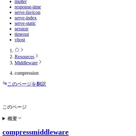
multer
response-time
serve-favicon
serve-index
serve-static
session
timeout
vhost
Resources
Middleware
compression
このページを翻訳
このページ
概要
compressmiddleware