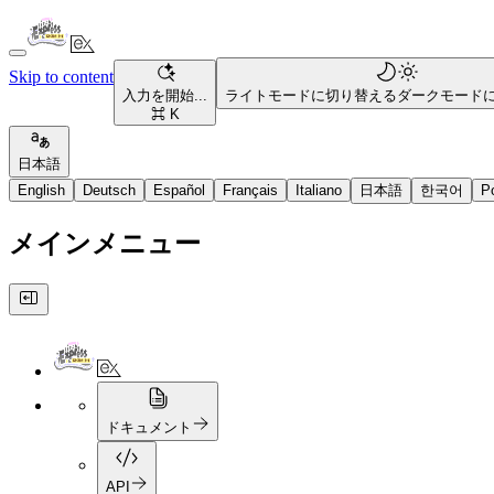
Skip to content
入力を開始...
ライトモードに切り替える
ダークモード
⌘ K
日本語
English
Deutsch
Español
Français
Italiano
日本語
한국어
P
メインメニュー
ドキュメント
API