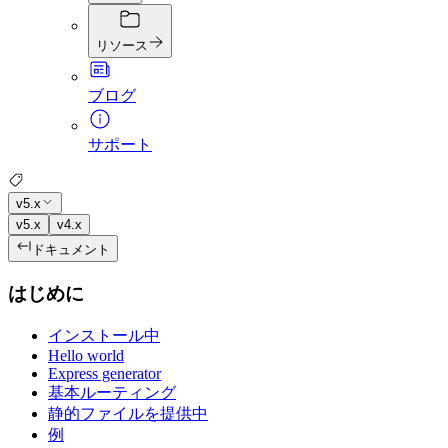
リソース
ブログ
サポート
v5.x
v5.x
v4.x
ドキュメント
はじめに
インストール中
Hello world
Express generator
基本ルーティング
静的ファイルを提供中
例