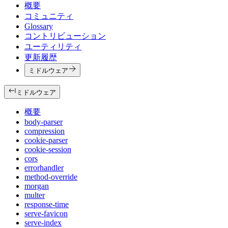
概要
コミュニティ
Glossary
コントリビューション
ユーティリティ
更新履歴
ミドルウェア
ミドルウェア
概要
body-parser
compression
cookie-parser
cookie-session
cors
errorhandler
method-override
morgan
multer
response-time
serve-favicon
serve-index