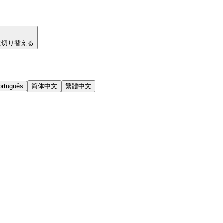
に切り替える
ortuguês
简体中文
繁體中文