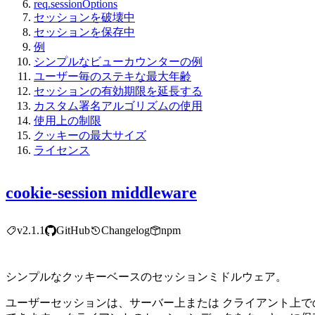
req.sessionOptions
セッションを破壊中
セッションを保存中
例
シンプルなビューカウンターの例
ユーザー毎のステキな最大年齢
セッションの有効期限を延長する
カスタム署名アルゴリズムの使用
使用上の制限
クッキーの最大サイズ
ライセンス
cookie-session middleware
v2.1.1
GitHub
Changelog
npm
シンプルなクッキーベースのセッションミドルウェア。
ユーザーセッションは、サーバー上または クライアント上で