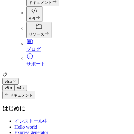
ドキュメント
API
リソース
ブログ
サポート
v5.x
v5.x
v4.x
ドキュメント
はじめに
インストール中
Hello world
Express generator