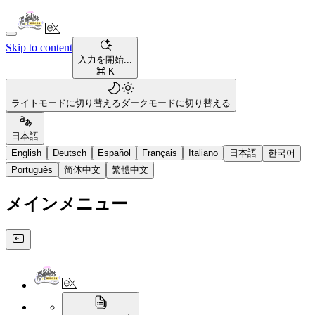
Skip to content
入力を開始...
⌘ K
ライトモードに切り替える
ダークモードに切り替える
日本語
English
Deutsch
Español
Français
Italiano
日本語
한국어
Português
简体中文
繁體中文
メインメニュー