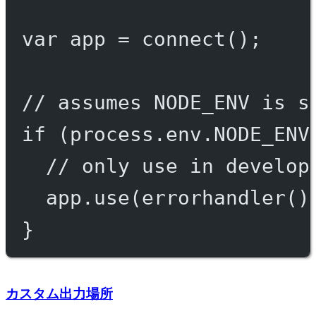
var
 app 
=
connect
();
// assumes NODE_ENV is s
if
 (process.env.
NODE_ENV
// only use in develop
app.
use
(
errorhandler
()
}
カスタム出力場所