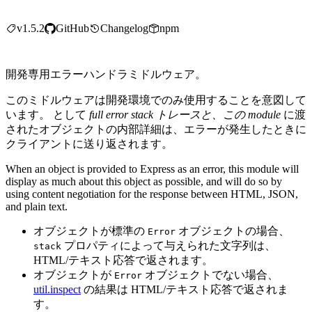
v1.5.2
GitHub
Changelog
npm
開発専用エラーハンドラミドルウェア。
このミドルウェアは開発環境でのみ使用することを意図して
います。 として
full error stack トレースと、この module
に渡
されたオブジェクトの内部詳細は、エラーが発生したときに
クライアントに送り返されます。
When an object is provided to Express as an error, this module will
display as much about this object as possible, and will do so by
using content negotiation for the response between HTML, JSON,
and plain text.
オブジェクトが標準の
オブジェクトの場合、
Error
プロパティによって与えられた文字列は、
stack
HTML/テキスト応答で返されます。
オブジェクトが
オブジェクトでない場合、
Error
util.inspect
の結果は HTML/テキスト応答で返されま
す。