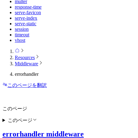
multer
response-time
serve-favicon
serve-index
serve-static
session
timeout
vhost
Resources
Middleware
errorhandler
このページを翻訳
このページ
このページ
errorhandler middleware