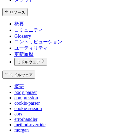
リソース
概要
コミュニティ
Glossary
コントリビューション
ユーティリティ
更新履歴
ミドルウェア
ミドルウェア
概要
body-parser
compression
cookie-parser
cookie-session
cors
errorhandler
method-override
morgan