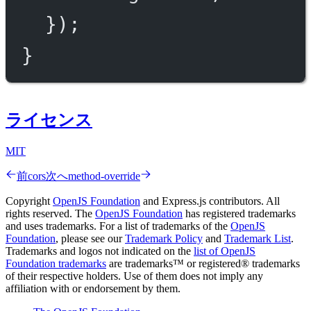
});
}
ライセンス
MIT
前
cors
次へ
method-override
Copyright
OpenJS Foundation
and Express.js contributors. All
rights reserved. The
OpenJS Foundation
has registered trademarks
and uses trademarks. For a list of trademarks of the
OpenJS
Foundation
, please see our
Trademark Policy
and
Trademark List
.
Trademarks and logos not indicated on the
list of OpenJS
Foundation trademarks
are trademarks™ or registered® trademarks
of their respective holders. Use of them does not imply any
affiliation with or endorsement by them.