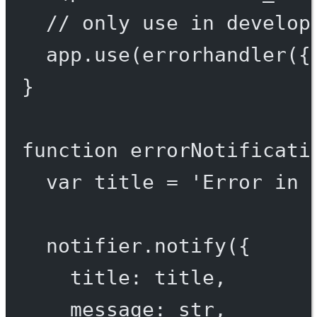
// only use in develop
app.
use
(
errorhandler
({
}
function
errorNotificati
var
 title 
=
'Error in 
notifier.
notify
({
title: title,
message: str,