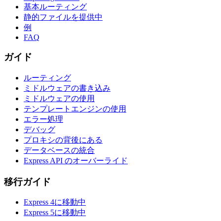
基本ルーティング
静的ファイルを提供中
例
FAQ
ガイド
ルーティング
ミドルウェアの書き込み
ミドルウェアの使用
テンプレートエンジンの使用
エラー処理
デバッグ
プロキシの背後にある
データベースの統合
Express API のオーバーライド
移行ガイド
Express 4に移動中
Express 5に移動中