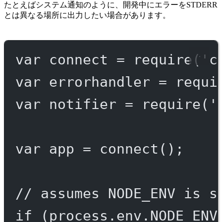
たとえばシステム通知のように、開発中にエラーをSTDERR
とは異なる場所に出力したい場合があります。
var
 connect 
=
require
(
'c
var
 errorhandler 
=
requi
var
 notifier 
=
require
(
'
var
 app 
=
connect
();
// assumes NODE_ENV is s
if
 (process.env.
NODE_ENV