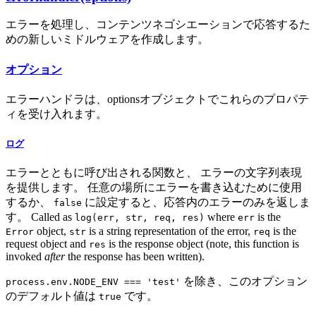
エラーを処理し、コンテンツネゴシエーションで応答するた
めの新しいミドルウェアを作成します。
オプション
エラーハンドラは、optionsオブジェクトでこれらのプロパテ
ィを受け入れます。
ログ
エラーとともに呼び出される関数と、 エラーの文字列表現
を提供します。 任意の場所にエラーを書き込むために使用
するか、
に設定すると、応答内のエラーのみを返しま
false
す。 Called as
where
is the
log(err, str, req, res)
err
object,
is a string representation of the error,
is the
Error
str
req
request object and
is the response object (note, this function is
res
invoked
after
the response has been written).
を除き、このオプション
process.env.NODE_ENV === 'test'
のデフォルト値は
です。
true