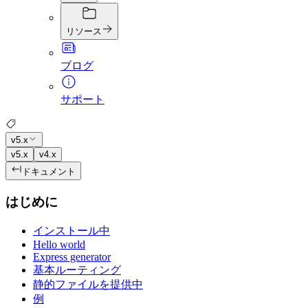
リソース
ブログ
サポート
v5.x
v5.x
v4.x
ドキュメント
はじめに
インストール中
Hello world
Express generator
基本ルーティング
静的ファイルを提供中
例