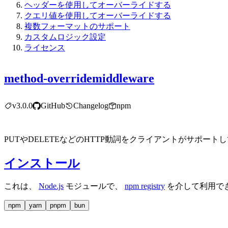
ヘッダーを使用してオーバーライドする
クエリ値を使用してオーバーライドする
複数フォーマットのサポート
カスタムロジック設定
ライセンス
method-overridemiddleware
v3.0.0
GitHub
Changelog
npm
PUTやDELETEなどのHTTP動詞をクライアントがサポー
インストール
これは、
Node.js
モジュールで、
npm registry
を介して利用で
npm
yarn
pnpm
bun