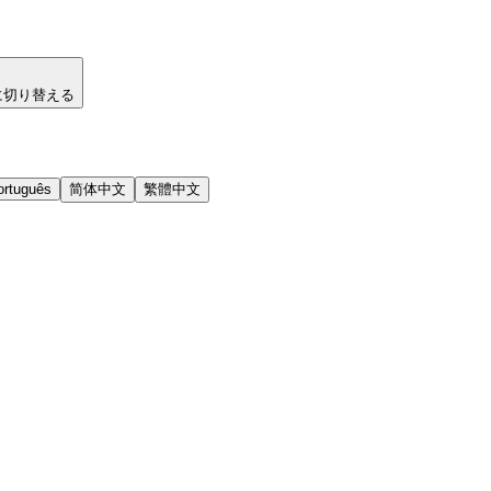
に切り替える
ortuguês
简体中文
繁體中文