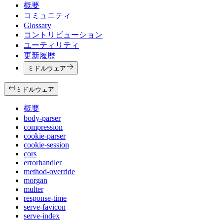
概要
コミュニティ
Glossary
コントリビューション
ユーティリティ
更新履歴
ミドルウェア
ミドルウェア
概要
body-parser
compression
cookie-parser
cookie-session
cors
errorhandler
method-override
morgan
multer
response-time
serve-favicon
serve-index