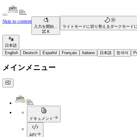
Skip to content
入力を開始...
ライトモードに切り替える
ダークモード
⌘ K
日本語
English
Deutsch
Español
Français
Italiano
日本語
한국어
P
メインメニュー
ドキュメント
API