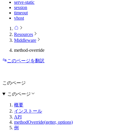
serve-static
session
timeout
vhost
Resources
Middleware
method-override
このページを翻訳
このページ
このページ
概要
インストール
API
methodOverride(getter, options)
例