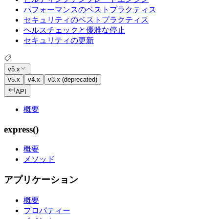
パフォーマンスのベストプラクティス
セキュリティのベストプラクティス
ヘルスチェックと優雅な停止
セキュリティの更新
v5.x
v5.x
v4.x
v3.x (deprecated)
API
概要
express()
概要
メソッド
アプリケーション
概要
プロパティー