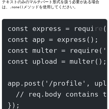
テキストのみのマルチパート形式を扱う必要がある場合
は、
メソッドを使用してください。
.none()
const
express
=
require
(
const
app
=
express
();
const
multer
=
require
(
'
const
upload
=
multer
();
app.
post
(
'/profile'
, upl
// req.body contains t
});