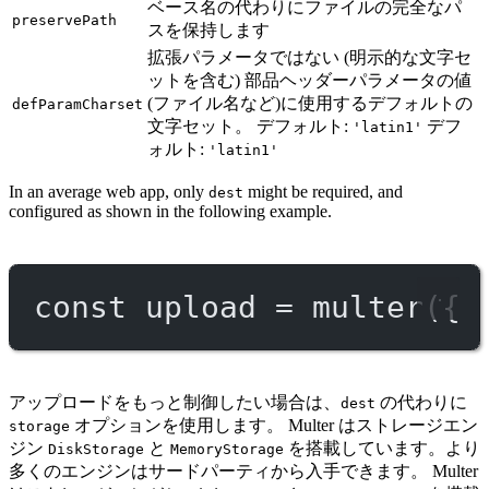
ベース名の代わりにファイルの完全なパ
preservePath
スを保持します
拡張パラメータではない (明示的な文字セ
ットを含む) 部品ヘッダーパラメータの値
(ファイル名など)に使用するデフォルトの
defParamCharset
文字セット。 デフォルト:
デフ
'latin1'
ォルト:
'latin1'
In an average web app, only
might be required, and
dest
configured as shown in the following example.
const
upload
=
multer
({ 
アップロードをもっと制御したい場合は、
の代わりに
dest
オプションを使用します。 Multer はストレージエン
storage
ジン
と
を搭載しています。より
DiskStorage
MemoryStorage
多くのエンジンはサードパーティから入手できます。 Multer