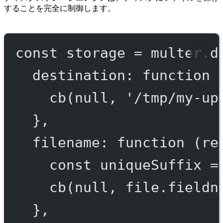
することを完全に制御します。
const
storage
=
 multer.
d
destination
: 
function
 
cb
(
null
, 
'/tmp/my-up
},
filename
: 
function
 (
re
const
uniqueSuffix
=
cb
(
null
, file.fieldn
},