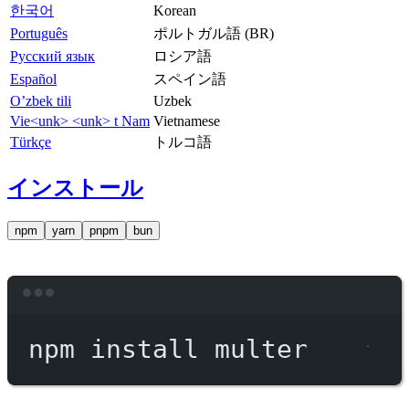
한국어
Korean
Português
ポルトガル語 (BR)
Русский язык
ロシア語
Español
スペイン語
O’zbek tili
Uzbek
Vie<unk> <unk> t Nam
Vietnamese
Türkçe
トルコ語
インストール
npm
yarn
pnpm
bun
Terminal window
npm
install
multer