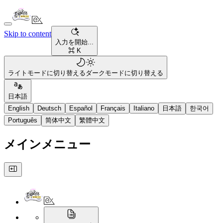
Skip to content
入力を開始...
⌘ K
ライトモードに切り替える
ダークモードに切り替える
日本語
English
Deutsch
Español
Français
Italiano
日本語
한국어
Português
简体中文
繁體中文
メインメニュー