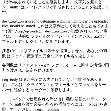
リが作成されていることを確認します。 文字列を渡すと
き、multer は ディレクトリが作成されていることを確認しま
す。
is used to determine within which folder the uploaded
destination
files should be stored. これは文字列として与えることもできま
す(例:
)。
が指定されていない場
'/tmp/uploads
destination
合は、一時的な ファイルのオペレーティングシステムのデ
フォルトディレクトリが使用されます。
注意:
Multer はファイル拡張子を追加しません。あなたの関
数 はファイル拡張子の完全なファイル名を返します。
各関数はリクエスト(
)と ファイル(
)に関する情報の両
req
file
方を渡され、決定を助けます。
はまだ完全に入力されていない可能性がありま
req.body
す。 これは、クライアントがフィールドとファイルをサー
バーに送信する オーダーに依存します。
コールバックで使用される呼び出し規約(最初のパラメータ
として null を渡す必要がある)を理解するには、 [Node] を参
照してください。 s error handling]