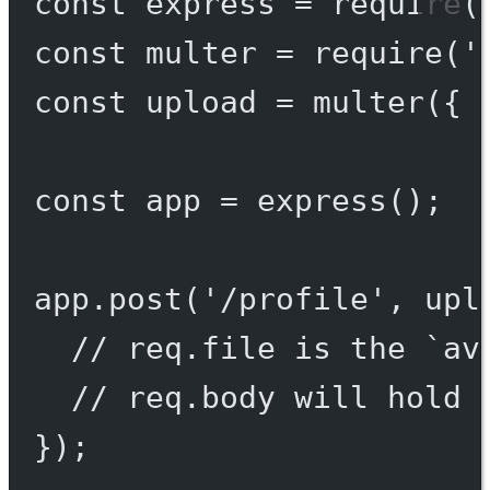
const
express
=
require
(
const
multer
=
require
(
'
const
upload
=
multer
({ 
const
app
=
express
();
app.
post
(
'/profile'
, upl
// req.file is the `av
// req.body will hold 
});