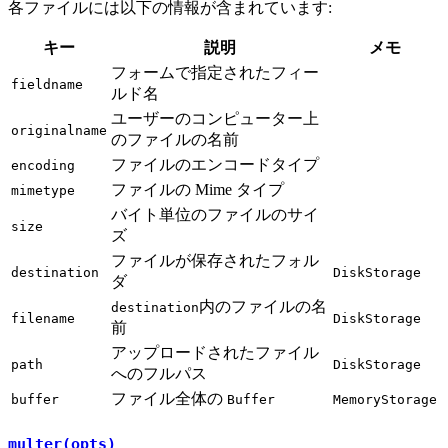
各ファイルには以下の情報が含まれています:
キー
説明
メモ
フォームで指定されたフィー
fieldname
ルド名
ユーザーのコンピューター上
originalname
のファイルの名前
ファイルのエンコードタイプ
encoding
ファイルの Mime タイプ
mimetype
バイト単位のファイルのサイ
size
ズ
ファイルが保存されたフォル
destination
DiskStorage
ダ
内のファイルの名
destination
filename
DiskStorage
前
アップロードされたファイル
path
DiskStorage
へのフルパス
ファイル全体の
buffer
Buffer
MemoryStorage
multer(opts)