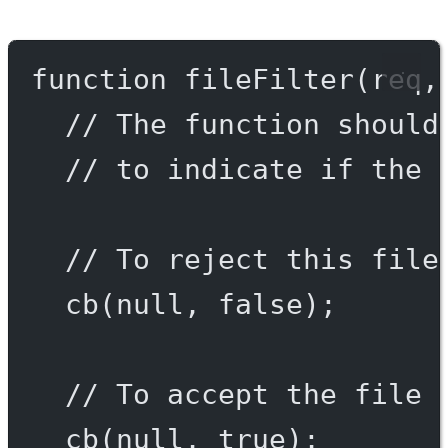
function
fileFilter
(
req
,
// The function should
// to indicate if the 
// To reject this file
cb
(
null
, 
false
);
// To accept the file 
cb
(
null
, 
true
);