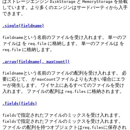
はストレージエンジン
と
を搭載
DiskStorage
MemoryStorage
しています。より多くのエンジンはサードパーティから入手
できます。
.single(fieldname)
という名前のファイルを受け入れます。 単一のフ
fieldname
ァイルは を
に格納します。 単一のファイルは を
req.file
に格納します。
req.file
.array(fieldname[, maxCount])
という名前のファイルの配列を受け入れます。 必
fieldname
要に応じて、 が
ファイルよりも大きい場合にエラ
maxCount
ーが発生します。 ワイヤ上にあるすべてのファイルを受け
入れます。 ファイルの配列は
に格納されます。
req.files
.fields(fields)
で指定されたファイルのミックスを受け入れます。
fields
で指定されたファイルのミックスを受け入れます。
fields
ファイル の配列を持つオブジェクトは
に保存され
req.files