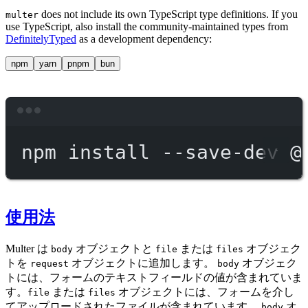
does not include its own TypeScript type definitions. If you
multer
use TypeScript, also install the community-maintained types from
DefinitelyTyped
as a development dependency:
npm
yarn
pnpm
bun
Terminal window
npm
install
--save-dev
@
使用法
Multer は
オブジェクトと
または
オブジェク
body
file
files
トを
オブジェクトに追加します。
オブジェク
request
body
トには、フォームのテキストフィールドの値が含まれていま
す。
または
オブジェクトには、フォームを介し
file
files
てアップロードされたファイルが含まれています。
オ
body