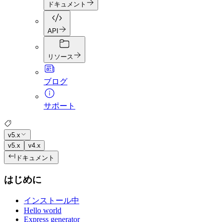
ドキュメント
API
リソース
ブログ
サポート
v5.x
v5.x
v4.x
ドキュメント
はじめに
インストール中
Hello world
Express generator