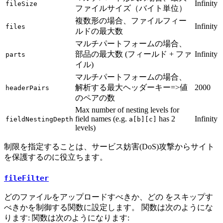
Infinity
fileSize
ファイルサイズ（バイト単位）
複数形の場合、ファイルフィー
Infinity
files
ルドの最大数
マルチパートフォームの場合、
部品の最大数 (フィールド + ファ
Infinity
parts
イル)
マルチパートフォームの場合、
解析する最大ヘッダーキー=>値
2000
headerPairs
のペアの数
Max number of nesting levels for
field names (e.g.
has 2
Infinity
fieldNestingDepth
a[b][c]
levels)
制限を指定することは、サービス妨害(DoS)攻撃からサイト
を保護するのに役立ちます。
fileFilter
どのファイルをアップロードすべきか、どの をスキップす
べきかを制御する関数に設定します。 関数は次のようにな
ります: 関数は次のようになります: