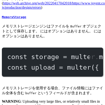
(
https://web.archive.org/web/20220417042018/https://www.joyent.c
js/production/design/errors
)
MemoryStorage
メモリストレージエンジンはファイルを
オブジェク
Buffer
トとして保存します。 にはオプションはありません。 には
オプションはありません。
const
storage
=
 multer.
m
const
upload
=
multer
({ 
メモリストレージを使用する場合、ファイル情報にはファイ
ル全体を含む
というフィールドが含まれます。
buffer
WARNING
: Uploading very large files, or relatively small files in