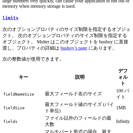
large numbers very quickly, can cause your application to run out of
memory when memory storage is used.
limits
次のオプションプロパティのサイズ制限を指定するオブジェ
クト。 次のオプションプロパティのサイズ制限を指定する
オブジェクト。 Multer はこのオブジェクトを busboy に直接
渡し、プロパティの詳細は
busboy’s page
にあります。
次の整数値が使用できます。
デフ
キー
説明
ォル
ト
100 バ
最大フィールド名のサイズ
fieldNameSize
イト
最大フィールド値のサイズ (バイ
1MB
fieldSize
ト単位)
ファイル以外のフィールドの最
Infinity
fields
大数
マルチパート形式の場合、最大