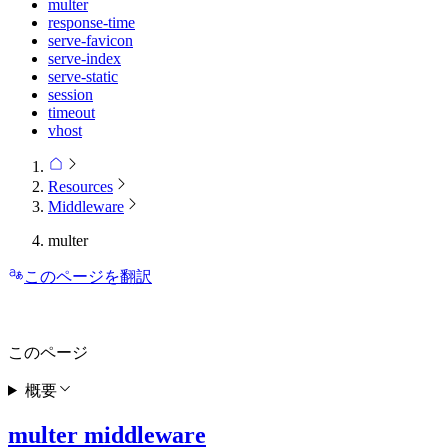
multer
response-time
serve-favicon
serve-index
serve-static
session
timeout
vhost
Resources
Middleware
multer
このページを翻訳
このページ
概要
multer middleware