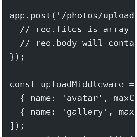
app.
post
(
'/photos/upload
// req.files is array 
// req.body will conta
});
const
uploadMiddleware
=
{ name: 
'avatar'
, maxC
{ name: 
'gallery'
, max
]);