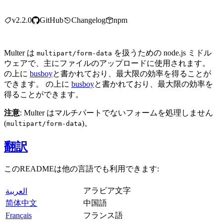
v2.2.0
GitHub
Changelog
npm
Multer は
を扱うための node.js ミドル
multipart/form-data
ウェアで、主にファイルのアップロードに使用されます。
の上に
busboy
と書かれており、最大限の効率を得ることが
できます。 の上に
busboy
と書かれており、最大限の効率を
得ることができます。
注意
: Multer はマルチパートでないフォームを処理しません
(
)。
multipart/form-data
翻訳
このREADMEは他の言語でも利用できます:
アラビア文字
العربية
简体中文
中国語
Français
フランス語