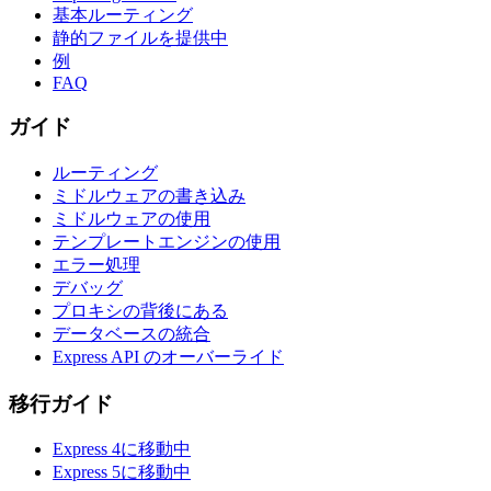
基本ルーティング
静的ファイルを提供中
例
FAQ
ガイド
ルーティング
ミドルウェアの書き込み
ミドルウェアの使用
テンプレートエンジンの使用
エラー処理
デバッグ
プロキシの背後にある
データベースの統合
Express API のオーバーライド
移行ガイド
Express 4に移動中
Express 5に移動中