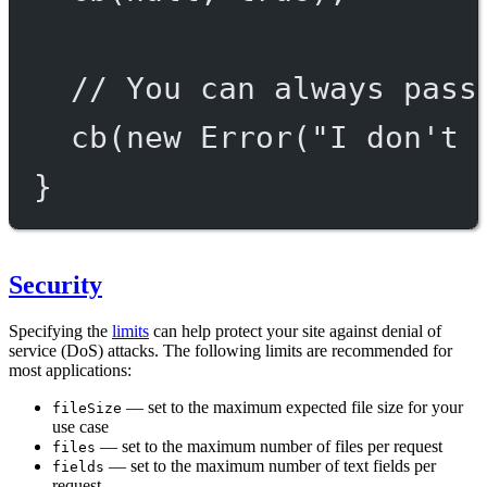
// You can always pass
cb
(
new
Error
(
"I don't 
}
Security
Specifying the
limits
can help protect your site against denial of
service (DoS) attacks. The following limits are recommended for
most applications:
— set to the maximum expected file size for your
fileSize
use case
— set to the maximum number of files per request
files
— set to the maximum number of text fields per
fields
request