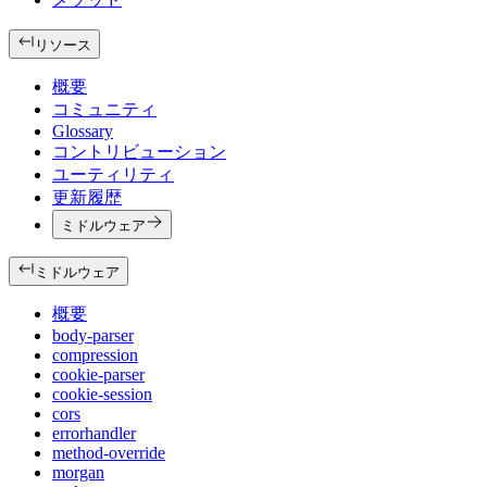
リソース
概要
コミュニティ
Glossary
コントリビューション
ユーティリティ
更新履歴
ミドルウェア
ミドルウェア
概要
body-parser
compression
cookie-parser
cookie-session
cors
errorhandler
method-override
morgan