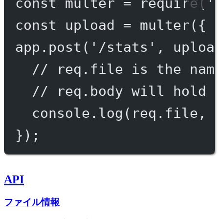
const
multer
=
require
(
'
const
upload
=
multer
({ 
app.
post
(
'/stats'
, uploa
// req.file is the nam
// req.body will hold 
console.
log
(req.file, 
});
API
ファイル情報