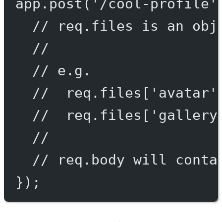
app.
post
(
'/cool-profile'
// req.files is an obj
//
// e.g.
//  req.files['avatar'
//  req.files['gallery
//
// req.body will conta
});