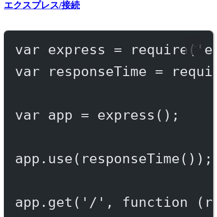
エクスプレス/接続
var
 express 
=
require
(
'e
var
 responseTime 
=
requi
var
 app 
=
express
();
app.
use
(
responseTime
());
app.
get
(
'/'
, 
function
 (
r