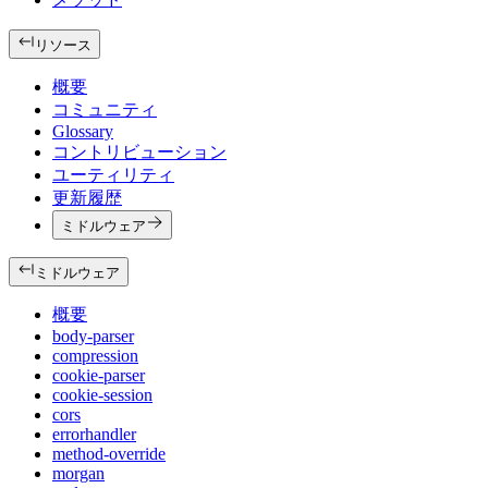
リソース
概要
コミュニティ
Glossary
コントリビューション
ユーティリティ
更新履歴
ミドルウェア
ミドルウェア
概要
body-parser
compression
cookie-parser
cookie-session
cors
errorhandler
method-override
morgan