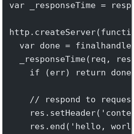
var
 _responseTime 
=
resp
http.
createServer
(
functi
var
 done 
=
finalhandle
_responseTime
(req, res
if
 (err) 
return
done
// respond to reques
res.
setHeader
(
'conte
res.
end
(
'hello, worl