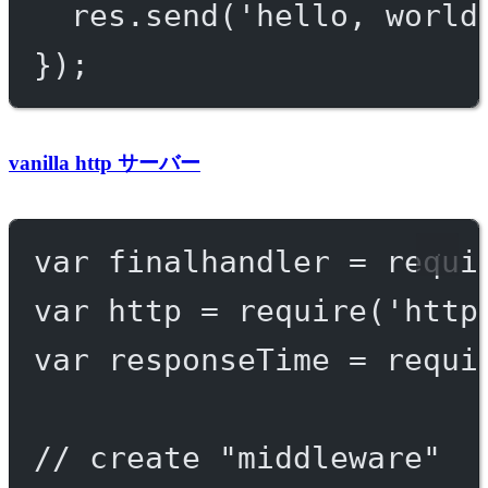
res.
send
(
'hello, world
});
vanilla http サーバー
var
 finalhandler 
=
requi
var
 http 
=
require
(
'http
var
 responseTime 
=
requi
// create "middleware"