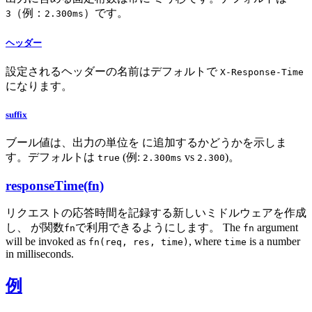
（例：
）です。
3
2.300ms
ヘッダー
設定されるヘッダーの名前はデフォルトで
X-Response-Time
になります。
suffix
ブール値は、出力の単位を に追加するかどうかを示しま
す。デフォルトは
(例:
vs
)。
true
2.300ms
2.300
responseTime(fn)
リクエストの応答時間を記録する新しいミドルウェアを作成
し、 が関数
で利用できるようにします。 The
argument
fn
fn
will be invoked as
, where
is a number
fn(req, res, time)
time
in milliseconds.
例