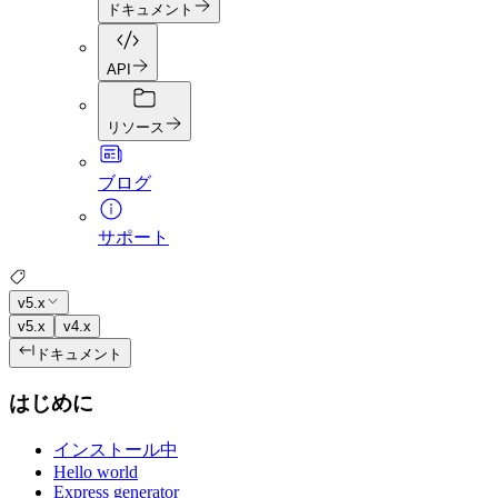
ドキュメント
API
リソース
ブログ
サポート
v5.x
v5.x
v4.x
ドキュメント
はじめに
インストール中
Hello world
Express generator