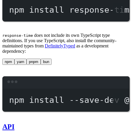
npm
install
response-tim
does not include its own TypeScript type
response-time
definitions. If you use TypeScript, also install the community-
maintained types from
DefinitelyTyped
as a development
dependency:
npm
yarn
pnpm
bun
Terminal window
npm
install
--save-dev
@
API