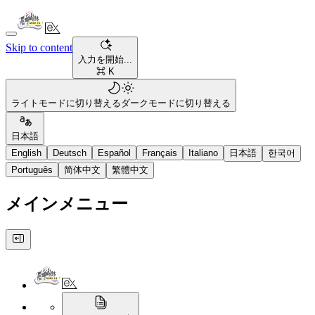
Skip to content
入力を開始...
⌘ K
ライトモードに切り替える
ダークモードに切り替える
日本語
English
Deutsch
Español
Français
Italiano
日本語
한국어
Português
简体中文
繁體中文
メインメニュー