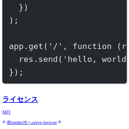
})
);
app.
get
(
'/'
, 
function
 (
r
res.
send
(
'hello, world
});
ライセンス
MIT
前
multer
次へ
serve-favicon