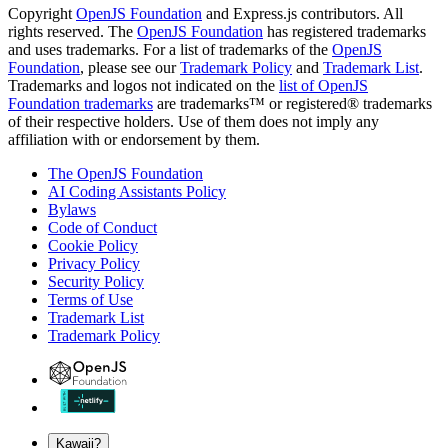
Copyright
OpenJS Foundation
and Express.js contributors. All
rights reserved. The
OpenJS Foundation
has registered trademarks
and uses trademarks. For a list of trademarks of the
OpenJS
Foundation
, please see our
Trademark Policy
and
Trademark List
.
Trademarks and logos not indicated on the
list of OpenJS
Foundation trademarks
are trademarks™ or registered® trademarks
of their respective holders. Use of them does not imply any
affiliation with or endorsement by them.
The OpenJS Foundation
AI Coding Assistants Policy
Bylaws
Code of Conduct
Cookie Policy
Privacy Policy
Security Policy
Terms of Use
Trademark List
Trademark Policy
Kawaii?