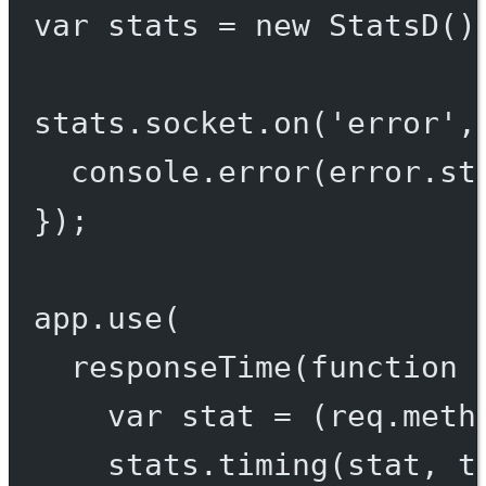
var
 stats 
=
new
StatsD
()
stats.socket.
on
(
'error'
,
console.
error
(error.st
});
app.
use
(
responseTime
(
function
 
var
 stat 
=
 (req.meth
stats.
timing
(stat, t