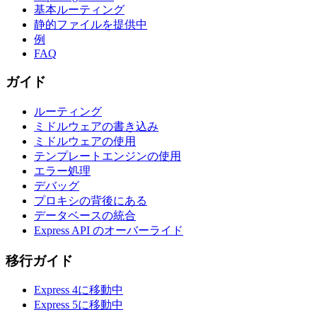
基本ルーティング
静的ファイルを提供中
例
FAQ
ガイド
ルーティング
ミドルウェアの書き込み
ミドルウェアの使用
テンプレートエンジンの使用
エラー処理
デバッグ
プロキシの背後にある
データベースの統合
Express API のオーバーライド
移行ガイド
Express 4に移動中
Express 5に移動中