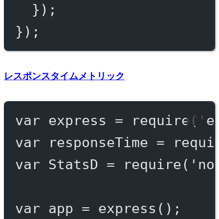
});
});
レスポンスタイムメトリック
var
 express 
=
require
(
'e
var
 responseTime 
=
requi
var
 StatsD 
=
require
(
'no
var
 app 
=
express
();