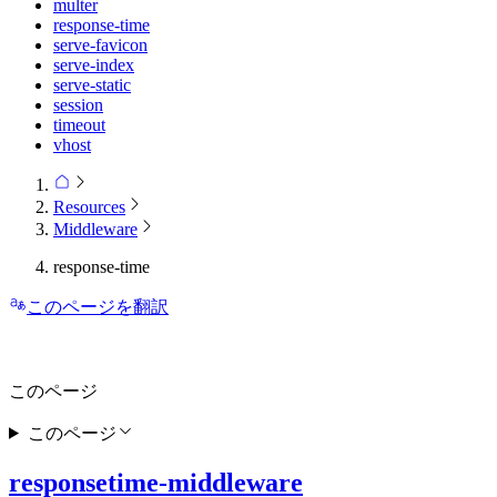
multer
response-time
serve-favicon
serve-index
serve-static
session
timeout
vhost
Resources
Middleware
response-time
このページを翻訳
このページ
このページ
responsetime-middleware