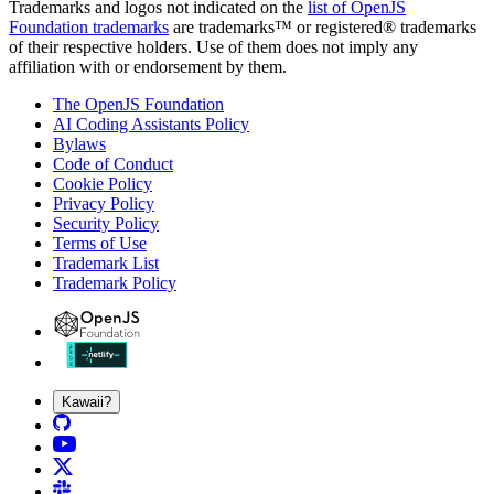
Trademarks and logos not indicated on the
list of OpenJS
Foundation trademarks
are trademarks™ or registered® trademarks
of their respective holders. Use of them does not imply any
affiliation with or endorsement by them.
The OpenJS Foundation
AI Coding Assistants Policy
Bylaws
Code of Conduct
Cookie Policy
Privacy Policy
Security Policy
Terms of Use
Trademark List
Trademark Policy
Kawaii?