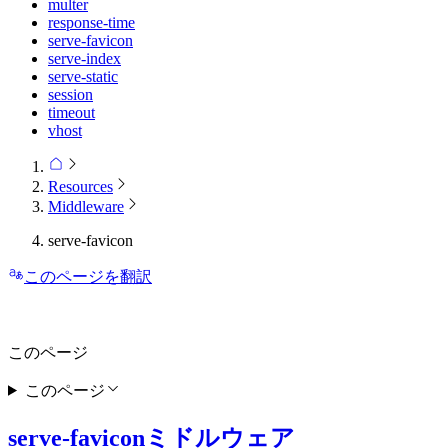
multer
response-time
serve-favicon
serve-index
serve-static
session
timeout
vhost
Resources
Middleware
serve-favicon
このページを翻訳
このページ
このページ
serve-faviconミドルウェア