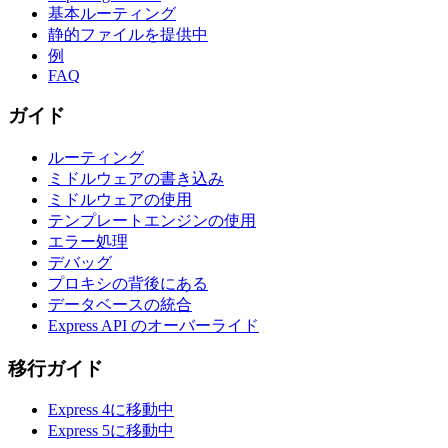
基本ルーティング
静的ファイルを提供中
例
FAQ
ガイド
ルーティング
ミドルウェアの書き込み
ミドルウェアの使用
テンプレートエンジンの使用
エラー処理
デバッグ
プロキシの背後にある
データベースの統合
Express API のオーバーライド
移行ガイド
Express 4に移動中
Express 5に移動中