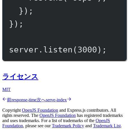
});
});
server.
listen
(
3000
);
ライセンス
MIT
前
response-time
次へ
serve-index
Copyright
OpenJS Foundation
and Express.js contributors. All
rights reserved. The
OpenJS Foundation
has registered trademarks
and uses trademarks. For a list of trademarks of the
OpenJS
Foundation
, please see our
Trademark Policy
and
Trademark List
.