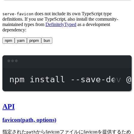
does not include its own TypeScript type
serve-favicon
definitions. If you use TypeScript, also install the community-
maintained types from
DefinitelyTyped
as a development
dependency:
npm
yarn
pnpm
bun
Terminal window
npm
install
--save-dev
@
API
favicon(path, options)
指定された
からfaviconファイルにfaviconを提供するため
path