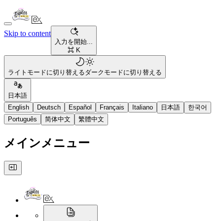
Skip to content
入力を開始...
⌘ K
ライトモードに切り替える
ダークモードに切り替える
日本語
English
Deutsch
Español
Français
Italiano
日本語
한국어
Português
简体中文
繁體中文
メインメニュー