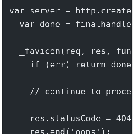
var
 server 
=
 http.
create
var
 done 
=
finalhandle
_favicon
(req, res, 
fun
if
 (err) 
return
done
// continue to proce
res.statusCode 
=
404
res.
end
(
'oops'
);