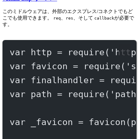
このミドルウェアは、外部のエクスプレス/コネクトでもど
こでも使用できます。
、
、そして
が必要で
req
res
callback
す。
var
 http 
=
require
(
'http
var
 favicon 
=
require
(
's
var
 finalhandler 
=
requi
var
 path 
=
require
(
'path
var
 _favicon 
=
favicon
(p