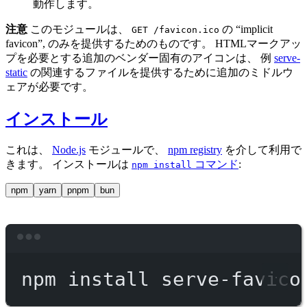
動作します。
注意
このモジュールは、
の “implicit
GET /favicon.ico
favicon”, のみを提供するためのものです。 HTMLマークアッ
プを必要とする追加のベンダー固有のアイコンは、 例
serve-
static
の関連するファイルを提供するために追加のミドルウ
ェアが必要です。
インストール
これは、
Node.js
モジュールで、
npm registry
を介して利用で
きます。 インストールは
コマンド
:
npm install
npm
yarn
pnpm
bun
Terminal window
npm
install
serve-favico