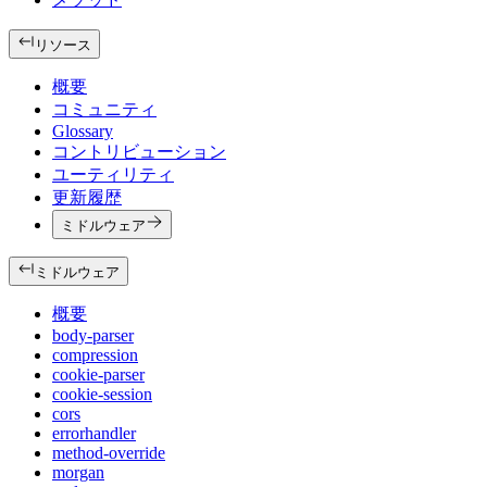
リソース
概要
コミュニティ
Glossary
コントリビューション
ユーティリティ
更新履歴
ミドルウェア
ミドルウェア
概要
body-parser
compression
cookie-parser
cookie-session
cors
errorhandler
method-override
morgan