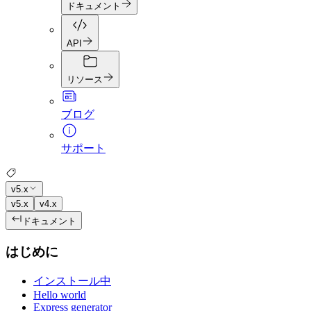
ドキュメント
API
リソース
ブログ
サポート
v5.x
v5.x
v4.x
ドキュメント
はじめに
インストール中
Hello world
Express generator