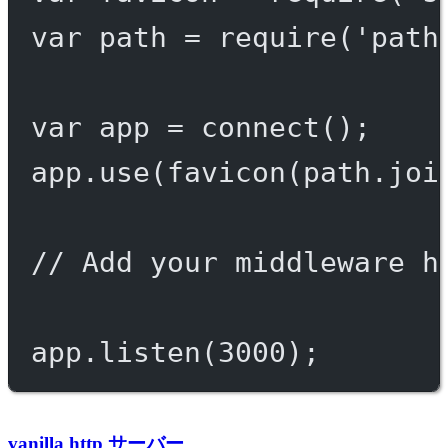
var
 path 
=
require
(
'path
var
 app 
=
connect
();
app.
use
(
favicon
(path.
joi
// Add your middleware h
app.
listen
(
3000
);
vanilla http サーバー