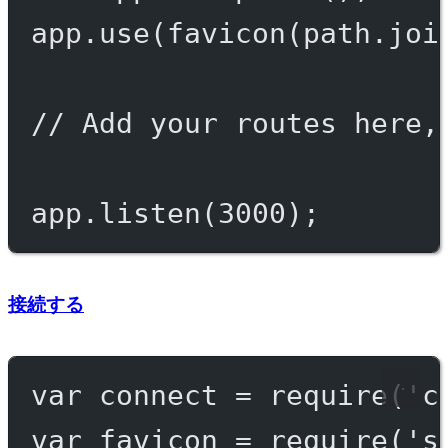
app.
use
(
favicon
(path.
joi
// Add your routes here,
app.
listen
(
3000
);
接続する
var
 connect 
=
require
(
'c
var
 favicon 
=
require
(
's