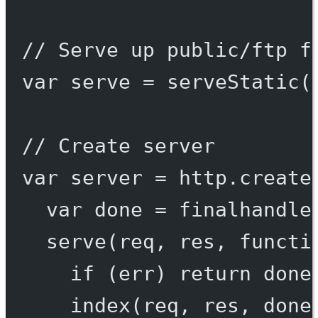
// Serve up public/ftp f
var
 serve 
=
serveStatic
(
// Create server
var
 server 
=
 http.
create
var
 done 
=
finalhandle
serve
(req, res, 
functi
if
 (err) 
return
done
index
(req, res, done