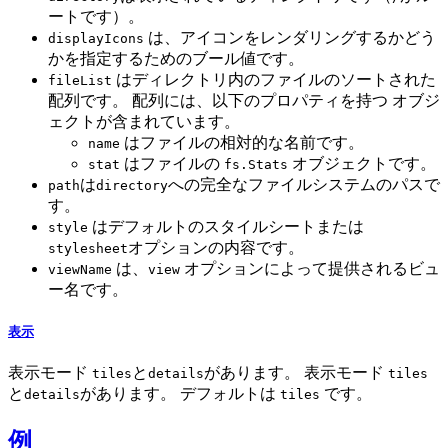
ートです）。
は、アイコンをレンダリングするかどう
displayIcons
かを指定するためのブール値です。
はディレクトリ内のファイルのソートされた
fileList
配列です。 配列には、以下のプロパティを持つ オブジ
ェクトが含まれています。
はファイルの相対的な名前です。
name
はファイルの
オブジェクトです。
stat
fs.Stats
は
への完全なファイルシステムのパスで
path
directory
す。
はデフォルトのスタイルシートまたは
style
オプションの内容です。
stylesheet
は、
オプションによって提供されるビュ
viewName
view
ー名です。
表示
表示モード
と
があります。 表示モード
tiles
details
tiles
と
があります。 デフォルトは
です。
details
tiles
例