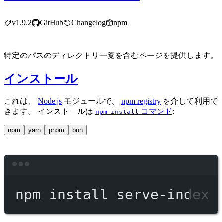
v1.9.2
GitHub
Changelog
npm
特定のパスのディレクトリ一覧を含むページを提供します。
インストール
これは、
Node.js
モジュールで、
npm registry
を介して利用で
きます。 インストールは
コマンド
:
npm install
npm
yarn
pnpm
bun
Terminal window
npm
install
serve-index