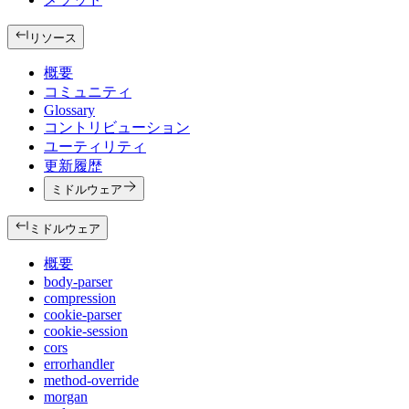
リソース
概要
コミュニティ
Glossary
コントリビューション
ユーティリティ
更新履歴
ミドルウェア
ミドルウェア
概要
body-parser
compression
cookie-parser
cookie-session
cors
errorhandler
method-override
morgan