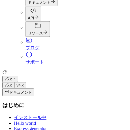
ドキュメント
API
リソース
ブログ
サポート
v5.x
v5.x
v4.x
ドキュメント
はじめに
インストール中
Hello world
Express generator