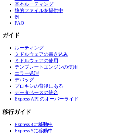
基本ルーティング
静的ファイルを提供中
例
FAQ
ガイド
ルーティング
ミドルウェアの書き込み
ミドルウェアの使用
テンプレートエンジンの使用
エラー処理
デバッグ
プロキシの背後にある
データベースの統合
Express API のオーバーライド
移行ガイド
Express 4に移動中
Express 5に移動中