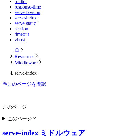
multer
response-time
serve-favicon
serve-index
serve-static
session
timeout
vhost
Resources
Middleware
serve-index
このページを翻訳
このページ
このページ
serve-index ミドルウェア