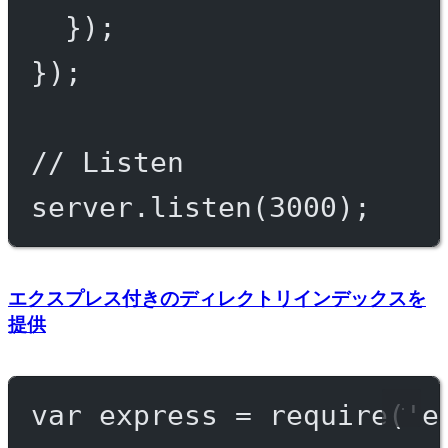
});
});
// Listen
server.
listen
(
3000
);
エクスプレス付きのディレクトリインデックスを
提供
var
 express 
=
require
(
'e