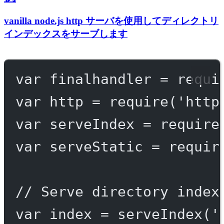
vanilla node.js http サーバを使用してディレクトリ
インデックスをサーブします
var
 finalhandler 
=
requi
var
 http 
=
require
(
'http
var
 serveIndex 
=
require
var
 serveStatic 
=
requir
// Serve directory index
var
 index 
=
serveIndex
(
'