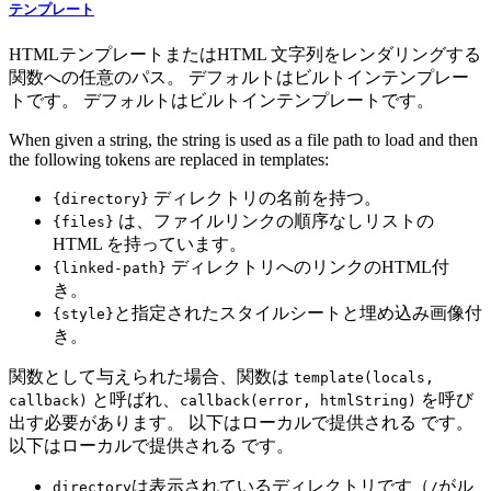
テンプレート
HTMLテンプレートまたはHTML 文字列をレンダリングする
関数への任意のパス。 デフォルトはビルトインテンプレー
トです。 デフォルトはビルトインテンプレートです。
When given a string, the string is used as a file path to load and then
the following tokens are replaced in templates:
ディレクトリの名前を持つ。
{directory}
は、ファイルリンクの順序なしリストの
{files}
HTML を持っています。
ディレクトリへのリンクのHTML付
{linked-path}
き。
と指定されたスタイルシートと埋め込み画像付
{style}
き。
関数として与えられた場合、関数は
template(locals,
と呼ばれ、
を呼び
callback)
callback(error, htmlString)
出す必要があります。 以下はローカルで提供される です。
以下はローカルで提供される です。
は表示されているディレクトリです（
がル
directory
/