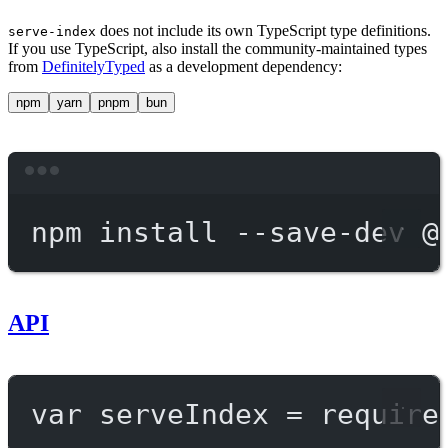
does not include its own TypeScript type definitions.
serve-index
If you use TypeScript, also install the community-maintained types
from
DefinitelyTyped
as a development dependency:
npm
yarn
pnpm
bun
Terminal window
npm
install
--save-dev
@
API
var
 serveIndex 
=
require