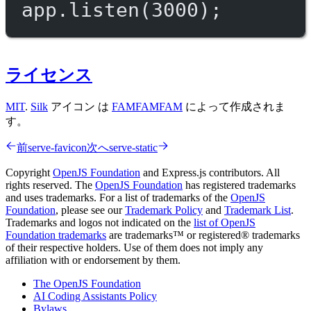
app.
listen
(
3000
);
ライセンス
MIT
.
Silk
アイコン は
FAMFAMFAM
によって作成されま
す。
前
serve-favicon
次へ
serve-static
Copyright
OpenJS Foundation
and Express.js contributors. All
rights reserved. The
OpenJS Foundation
has registered trademarks
and uses trademarks. For a list of trademarks of the
OpenJS
Foundation
, please see our
Trademark Policy
and
Trademark List
.
Trademarks and logos not indicated on the
list of OpenJS
Foundation trademarks
are trademarks™ or registered® trademarks
of their respective holders. Use of them does not imply any
affiliation with or endorsement by them.
The OpenJS Foundation
AI Coding Assistants Policy
Bylaws