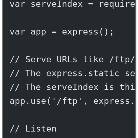
var
 serveIndex 
=
require
var
 app 
=
express
();
// Serve URLs like /ftp/
// The express.static se
// The serveIndex is thi
app.
use
(
'/ftp'
, express.
// Listen