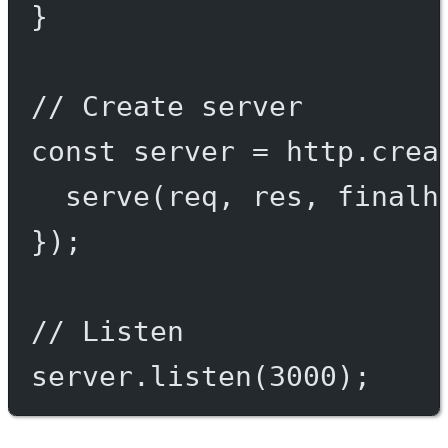
}
// Create server
const
server
=
 http.
crea
serve
(req, res, 
finalh
});
// Listen
server.
listen
(
3000
);