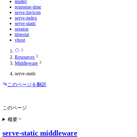
multer
response-time
serve-favicon
serve-index
serve-static
session
timeout
vhost
Resources
Middleware
serve-static
このページを翻訳
このページ
概要
serve-static middleware