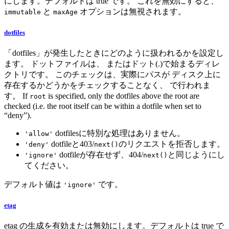
にします。デフォルトは true です。 これを無効にすると、
と
オプションは無視されます。
immutable
maxAge
dotfiles
「dotfiles」が発生したときにどのように扱われるかを設定し
ます。 ドットファイルは、 またはドット(.)で始まるディレ
クトリです。 このチェックは、実際にパスが ディスク上に
存在するかどうかをチェックすることなく、 で行われま
す。 If
is specified, only the dotfiles above the root are
root
checked (i.e. the root itself can be within a dotfile when set to
“deny”).
dotfilesに特別な処理はありません。
'allow'
dotfileと403/
のリクエストを拒否します。
'deny'
next()
dotfileが存在せず、404/
と同じようにし
'ignore'
next()
てください。
デフォルト値は
です。
'ignore'
etag
etag の生成を有効または無効にします。デフォルトは true で