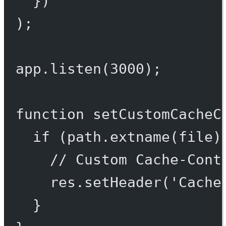
})
);
app.
listen
(
3000
);
function
setCustomCacheC
if
 (path.
extname
(file)
// Custom Cache-Cont
res.
setHeader
(
'Cache
}