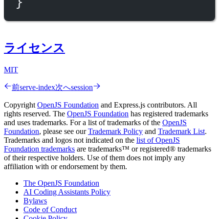
}
ライセンス
MIT
前
serve-index
次へ
session
Copyright
OpenJS Foundation
and Express.js contributors. All
rights reserved. The
OpenJS Foundation
has registered trademarks
and uses trademarks. For a list of trademarks of the
OpenJS
Foundation
, please see our
Trademark Policy
and
Trademark List
.
Trademarks and logos not indicated on the
list of OpenJS
Foundation trademarks
are trademarks™ or registered® trademarks
of their respective holders. Use of them does not imply any
affiliation with or endorsement by them.
The OpenJS Foundation
AI Coding Assistants Policy
Bylaws
Code of Conduct
Cookie Policy