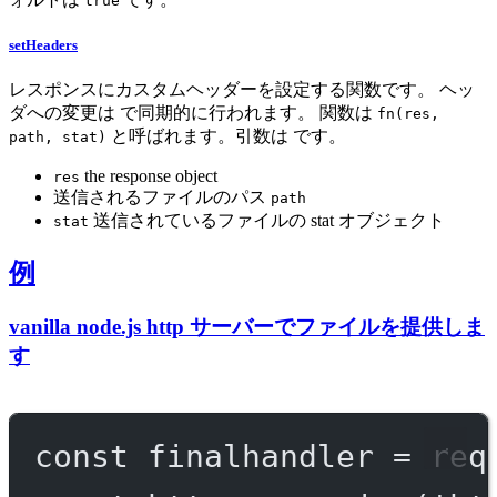
true
setHeaders
レスポンスにカスタムヘッダーを設定する関数です。 ヘッ
ダへの変更は で同期的に行われます。 関数は
fn(res,
と呼ばれます。引数は です。
path, stat)
the response object
res
送信されるファイルのパス
path
送信されているファイルの stat オブジェクト
stat
例
vanilla node.js http サーバーでファイルを提供しま
す
const
finalhandler
=
req