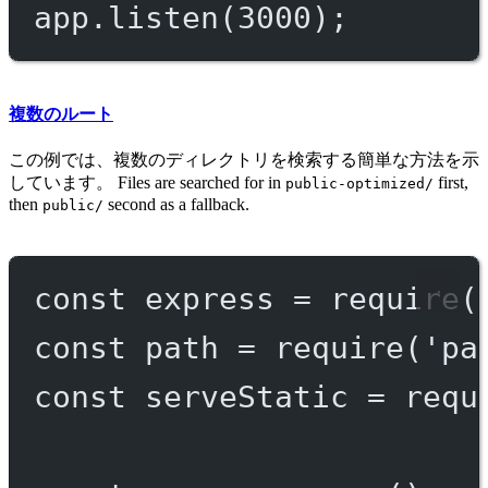
app.
listen
(
3000
);
複数のルート
この例では、複数のディレクトリを検索する簡単な方法を示
しています。 Files are searched for in
first,
public-optimized/
then
second as a fallback.
public/
const
express
=
require
(
const
path
=
require
(
'pa
const
serveStatic
=
requ