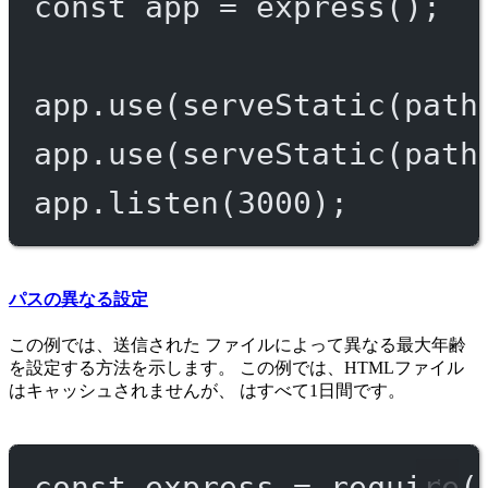
const
app
=
express
();
app.
use
(
serveStatic
(path
app.
use
(
serveStatic
(path
app.
listen
(
3000
);
パスの異なる設定
この例では、送信された ファイルによって異なる最大年齢
を設定する方法を示します。 この例では、HTMLファイル
はキャッシュされませんが、 はすべて1日間です。
const
express
=
require
(