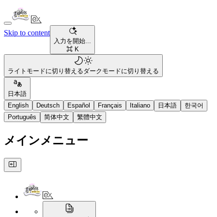
Skip to content
入力を開始...
⌘ K
ライトモードに切り替える
ダークモードに切り替える
日本語
English
Deutsch
Español
Français
Italiano
日本語
한국어
Português
简体中文
繁體中文
メインメニュー