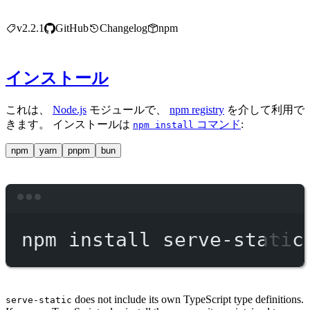
v2.2.1
GitHub
Changelog
npm
インストール
これは、
Node.js
モジュールで、
npm registry
を介して利用で
きます。 インストールは
コマンド
:
npm install
npm
yarn
pnpm
bun
Terminal window
npm
install
serve-static
does not include its own TypeScript type definitions.
serve-static