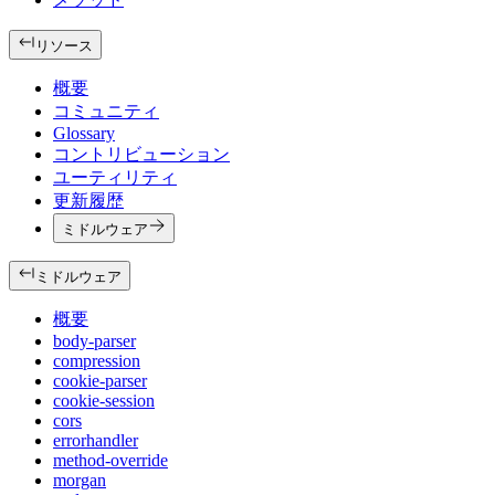
リソース
概要
コミュニティ
Glossary
コントリビューション
ユーティリティ
更新履歴
ミドルウェア
ミドルウェア
概要
body-parser
compression
cookie-parser
cookie-session
cors
errorhandler
method-override
morgan