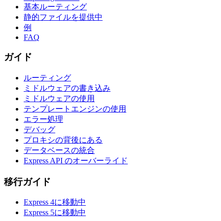
基本ルーティング
静的ファイルを提供中
例
FAQ
ガイド
ルーティング
ミドルウェアの書き込み
ミドルウェアの使用
テンプレートエンジンの使用
エラー処理
デバッグ
プロキシの背後にある
データベースの統合
Express API のオーバーライド
移行ガイド
Express 4に移動中
Express 5に移動中