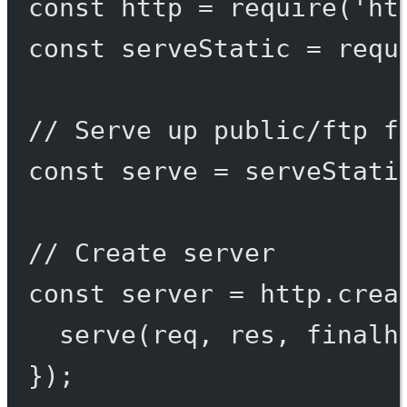
const
http
=
require
(
'ht
const
serveStatic
=
requ
// Serve up public/ftp f
const
serve
=
serveStati
// Create server
const
server
=
 http.
crea
serve
(req, res, 
finalh
});