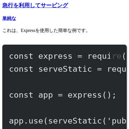
急行を利用してサービング
単純な
これは、Expressを使用した簡単な例です。
const
express
=
require
(
const
serveStatic
=
requ
const
app
=
express
();
app.
use
(
serveStatic
(
'pub