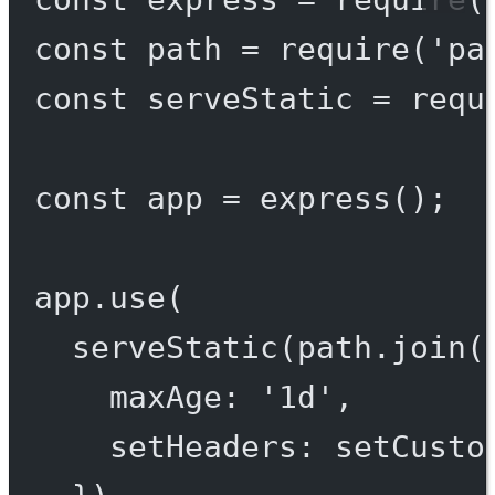
const
path
=
require
(
'pa
const
serveStatic
=
requ
const
app
=
express
();
app.
use
(
serveStatic
(path.
join
(
maxAge: 
'1d'
,
setHeaders: setCusto