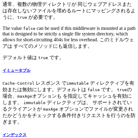
通常、複数の物理ディレクトリが 同じウェブアドレスまた
は存在しないファイルを埋めるルートにマッピングされるよ
うに、
が必要です。
true
The value
can be used if this middleware is mounted at a path
false
that is designed to be strictly a single file system directory, which
allows for short-circuiting 404s for less overhead. このミドルウェ
アは すべてのメソッドにも返信します。
デフォルト値は
です。
true
イミュータブル
レスポンス で
ディレクティブを有
Cache-Control
immutable
効または無効にします。デフォルトは
です。
の
false
true
場合、
オプションも を指定してキャッシュを有効に
maxAge
します。
ディレクティブは、 サポートされてい
immutable
るクライアントが
オプションでファイルが変更され
maxAge
たかどうかをチェックする条件付きリクエストを行うのを防
ぎます。
インデックス