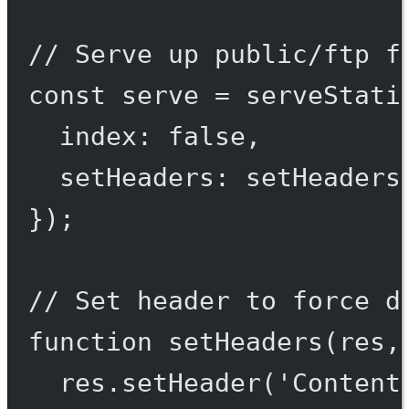
// Serve up public/ftp f
const
serve
=
serveStati
index: 
false
,
setHeaders: setHeaders
});
// Set header to force d
function
setHeaders
(
res
,
res.
setHeader
(
'Content