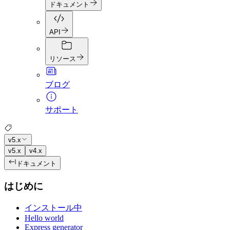
ドキュメント
API
リソース
ブログ
サポート
v5.x
v5.x
v4.x
ドキュメント
はじめに
インストール中
Hello world
Express generator