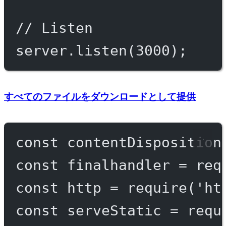
// Listen
server.
listen
(
3000
);
すべてのファイルをダウンロードとして提供
const
contentDisposition
const
finalhandler
=
req
const
http
=
require
(
'ht
const
serveStatic
=
requ