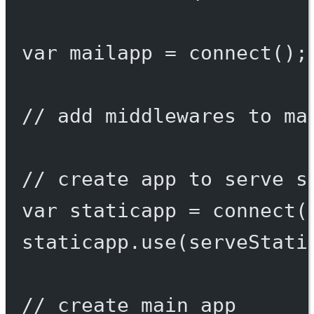
var
 mailapp 
=
connect
();
// add middlewares to ma
// create app to serve s
var
 staticapp 
=
connect
(
staticapp.
use
(
serveStati
// create main app