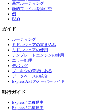
基本ルーティング
静的ファイルを提供中
例
FAQ
ガイド
ルーティング
ミドルウェアの書き込み
ミドルウェアの使用
テンプレートエンジンの使用
エラー処理
デバッグ
プロキシの背後にある
データベースの統合
Express API のオーバーライド
移行ガイド
Express 4に移動中
Express 5に移動中