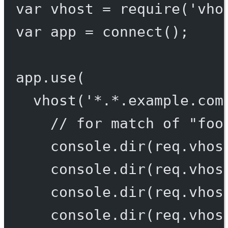
var
 vhost 
=
require
(
'vho
var
 app 
=
connect
();
app.
use
(
vhost
(
'*.*.example.com
// for match of "foo
console.
dir
(req.vhos
console.
dir
(req.vhos
console.
dir
(req.vhos
console.
dir
(req.vhos