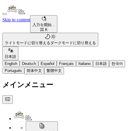
Skip to content
入力を開始...
⌘ K
ライトモードに切り替える
ダークモードに切り替える
日本語
English
Deutsch
Español
Français
Italiano
日本語
한국어
Português
简体中文
繁體中文
メインメニュー