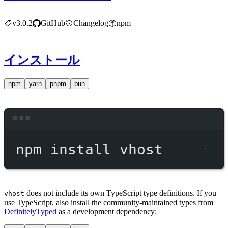
v3.0.2
GitHub
Changelog
npm
インストール
npm
yarn
pnpm
bun
Terminal window
npm
install
vhost
does not include its own TypeScript type definitions. If you
vhost
use TypeScript, also install the community-maintained types from
DefinitelyTyped
as a development dependency: