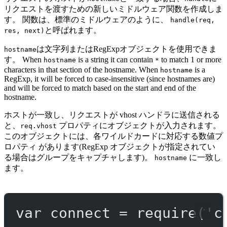
リクエストを渡すための新しいミドルウェア関数を作成しま
す。 関数は、標準のミドルウェアのように、
handle(req,
と呼ばれます。
res, next)
は文字列またはRegExpオブジェクトを使用できま
hostname
す。 When
is a string it can contain
to match 1 or more
hostname
*
characters in that section of the hostname. When
is a
hostname
RegExp, it will be forced to case-insensitive (since hostnames are)
and will be forced to match based on the start and end of the
hostname.
ホストが一致し、リクエストが vhost ハンドラに送信される
と、
プロパティにオブジェクトが入力されます。
req.vhost
このオブジェクトには、各ワイルドカードに対応する数値プ
ロパティ があります(RegExp オブジェクトが指定されてい
る場合はグループをキャプチャします)。
に一致し
hostname
ます。
var
 connect 
=
require
(
'c