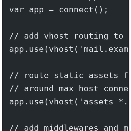
var
 app 
=
connect
();
// add vhost routing to 
app.
use
(
vhost
(
'mail.exam
// route static assets f
// around max host conne
app.
use
(
vhost
(
'assets-*.
// add middlewares and m