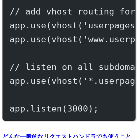
// add vhost routing for
app.
use
(
vhost
(
'userpages
app.
use
(
vhost
(
'www.userp
// listen on all subdoma
app.
use
(
vhost
(
'*.userpag
app.
listen
(
3000
);
どんな一般的なリクエストハンドラでも使うこと