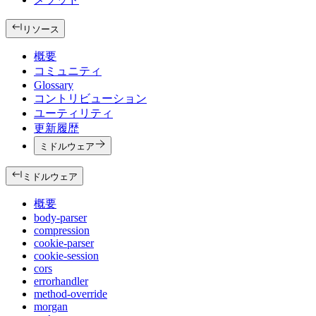
リソース
概要
コミュニティ
Glossary
コントリビューション
ユーティリティ
更新履歴
ミドルウェア
ミドルウェア
概要
body-parser
compression
cookie-parser
cookie-session
cors
errorhandler
method-override
morgan