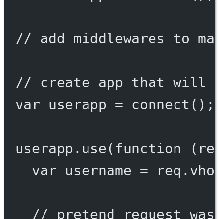
// add middlewares to ma
// create app that will 
var
 userapp 
=
connect
();
userapp.
use
(
function
 (
re
var
 username 
=
 req.vho
// pretend request was