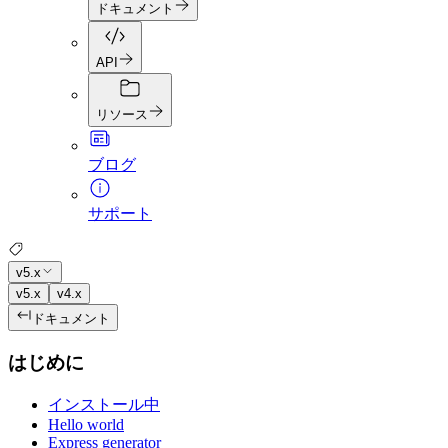
ドキュメント
API
リソース
ブログ
サポート
v5.x
v5.x
v4.x
ドキュメント
はじめに
インストール中
Hello world
Express generator