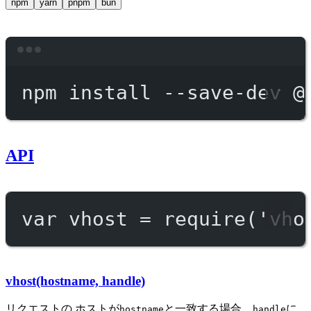
npm
yarn
pnpm
bun
Terminal window
npm
install
--save-dev
@
API
var
 vhost 
=
require
(
'vho
vhost(hostname, handle)
リクエストの ホストが
と一致する場合、
に
hostname
handle