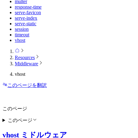
multer
response-time
serve-favicon
serve-index
serve-static
session
timeout
vhost
Resources
Middleware
vhost
このページを翻訳
このページ
このページ
vhost ミドルウェア