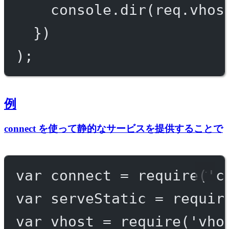
console.
dir
(req.vhos
})
);
例
connect を使って静的なサービスを提供することで
var
 connect 
=
require
(
'c
var
 serveStatic 
=
requir
var
 vhost 
=
require
(
'vho