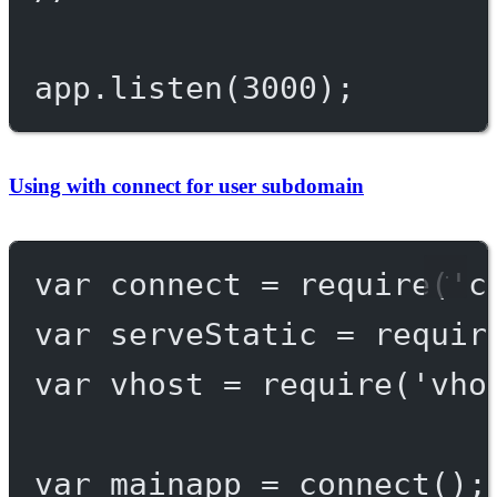
app.
listen
(
3000
);
Using with connect for user subdomain
var
 connect 
=
require
(
'c
var
 serveStatic 
=
requir
var
 vhost 
=
require
(
'vho
var
 mainapp 
=
connect
();