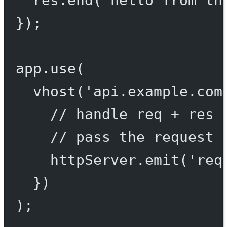
res.
end
(
'hello from th
});
app.
use
(
vhost
(
'api.example.com
// handle req + res 
// pass the request 
httpServer.
emit
(
'req
})
);