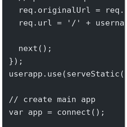
req.originalUrl 
=
 req.
req.url 
=
'/'
+
 userna
next
();
});
userapp.
use
(
serveStatic
(
// create main app
var
 app 
=
connect
();