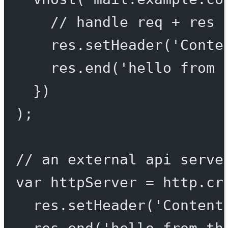
// handle req + res 
res.
setHeader
(
'Conte
res.
end
(
'hello from 
})
);
// an external api serve
var
 httpServer 
=
 http.
cr
res.
setHeader
(
'Content