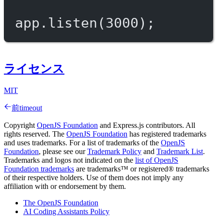
app.
listen
(
3000
);
ライセンス
MIT
前
timeout
Copyright
OpenJS Foundation
and Express.js contributors. All
rights reserved. The
OpenJS Foundation
has registered trademarks
and uses trademarks. For a list of trademarks of the
OpenJS
Foundation
, please see our
Trademark Policy
and
Trademark List
.
Trademarks and logos not indicated on the
list of OpenJS
Foundation trademarks
are trademarks™ or registered® trademarks
of their respective holders. Use of them does not imply any
affiliation with or endorsement by them.
The OpenJS Foundation
AI Coding Assistants Policy