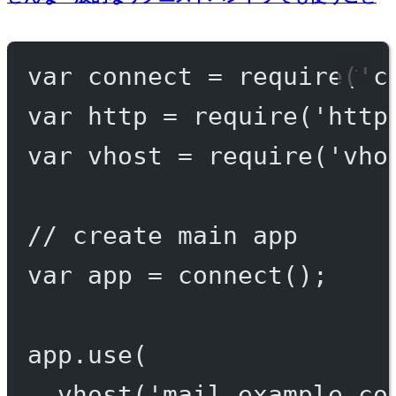
var
 connect 
=
require
(
'c
var
 http 
=
require
(
'http
var
 vhost 
=
require
(
'vho
// create main app
var
 app 
=
connect
();
app.
use
(
vhost
(
'mail.example.co