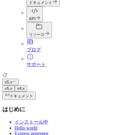
ドキュメント
API
リソース
ブログ
サポート
v5.x
v5.x
v4.x
ドキュメント
はじめに
インストール中
Hello world
Express generator