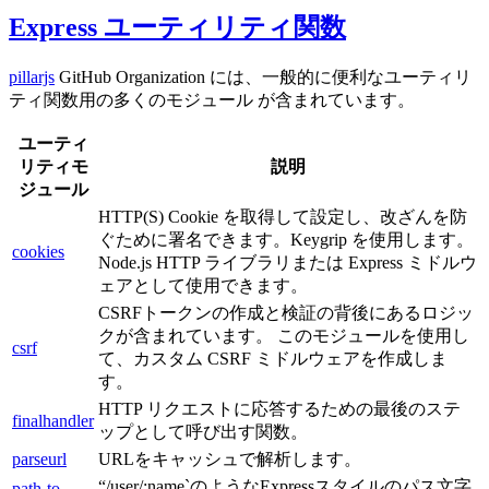
Express ユーティリティ関数
pillarjs
GitHub Organization には、一般的に便利なユーティリ
ティ関数用の多くのモジュール が含まれています。
ユーティ
リティモ
説明
ジュール
HTTP(S) Cookie を取得して設定し、改ざんを防
ぐために署名できます。Keygrip を使用します。
cookies
Node.js HTTP ライブラリまたは Express ミドルウ
ェアとして使用できます。
CSRFトークンの作成と検証の背後にあるロジッ
クが含まれています。 このモジュールを使用し
csrf
て、カスタム CSRF ミドルウェアを作成しま
す。
HTTP リクエストに応答するための最後のステ
finalhandler
ップとして呼び出す関数。
parseurl
URLをキャッシュで解析します。
“/user/:name`のようなExpressスタイルのパス文字
path-to-