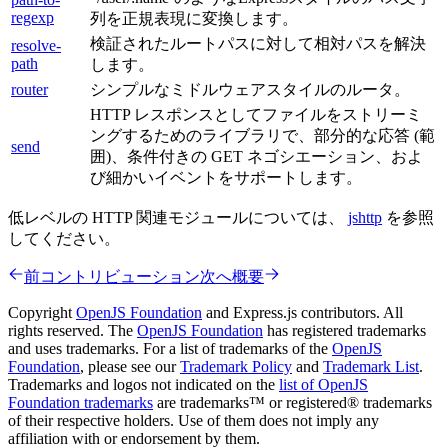
regexp
列を正規表現に変換します。
検証されたルートパスに対して相対パスを解決
resolve-
path
します。
router
シンプルなミドルウェアスタイルのルータ。
HTTP レスポンスとしてファイルをストリーミ
ングするためのライブラリで、部分的な応答 (範
send
囲)、条件付きの GET ネゴシエーション、およ
び細かいイベントをサポートします。
低レベルの HTTP 関連モジュールについては、
jshttp
を参照
してください。
前
コントリビューション
次へ
概要
Copyright
OpenJS Foundation
and Express.js contributors. All
rights reserved. The
OpenJS Foundation
has registered trademarks
and uses trademarks. For a list of trademarks of the
OpenJS
Foundation
, please see our
Trademark Policy
and
Trademark List
.
Trademarks and logos not indicated on the
list of OpenJS
Foundation trademarks
are trademarks™ or registered® trademarks
of their respective holders. Use of them does not imply any
affiliation with or endorsement by them.