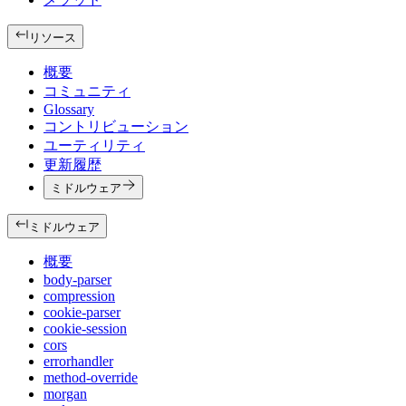
リソース
概要
コミュニティ
Glossary
コントリビューション
ユーティリティ
更新履歴
ミドルウェア
ミドルウェア
概要
body-parser
compression
cookie-parser
cookie-session
cors
errorhandler
method-override
morgan