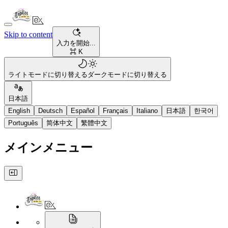
Skip to content
入力を開始...
⌘ K
ライトモードに切り替える
ダークモードに切り替える
日本語
English
Deutsch
Español
Français
Italiano
日本語
한국어
Português
简体中文
繁體中文
メインメニュー