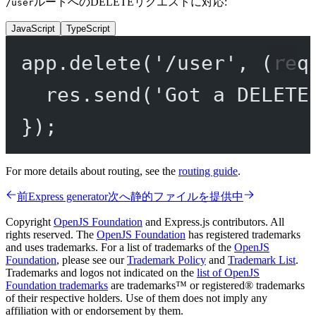
ルートへのDELETEリクエストに対応:
/user
JavaScript
TypeScript
app.
delete
(
'/user'
, (
req
res.
send
(
'Got a DELETE
});
For more details about routing, see the
routing guide
.
前
Express generator
次へ
静的ファイルを提供中
Copyright
OpenJS Foundation
and Express.js contributors. All
rights reserved. The
OpenJS Foundation
has registered trademarks
and uses trademarks. For a list of trademarks of the
OpenJS
Foundation
, please see our
Trademark Policy
and
Trademark List
.
Trademarks and logos not indicated on the
list of OpenJS
Foundation trademarks
are trademarks™ or registered® trademarks
of their respective holders. Use of them does not imply any
affiliation with or endorsement by them.