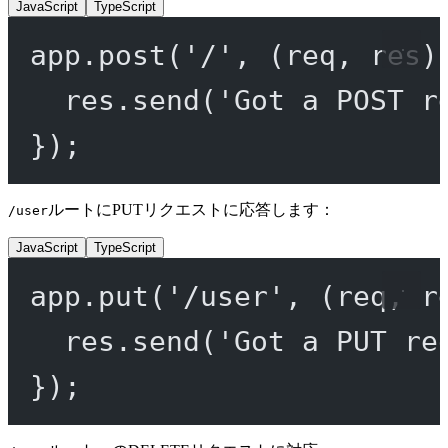
JavaScript
TypeScript
app.
post
(
'/'
, (
req
, 
res
)
res.
send
(
'Got a POST r
});
ルートにPUTリクエストに応答します：
/user
JavaScript
TypeScript
app.
put
(
'/user'
, (
req
, 
r
res.
send
(
'Got a PUT re
});