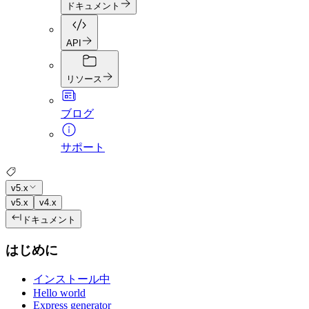
ドキュメント
API
リソース
ブログ
サポート
v5.x
v5.x
v4.x
ドキュメント
はじめに
インストール中
Hello world
Express generator