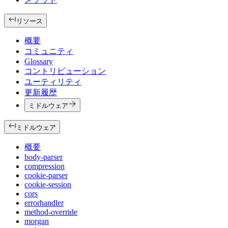
リソース
概要
コミュニティ
Glossary
コントリビューション
ユーティリティ
更新履歴
ミドルウェア
ミドルウェア
概要
body-parser
compression
cookie-parser
cookie-session
cors
errorhandler
method-override
morgan