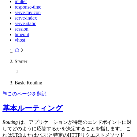
multer
response-time
serve-favicon
serve-index
serve-static
session
timeout
vhost
Starter
Basic Routing
このページを翻訳
基本ルーティング
Routing
は、アプリケーションが特定のエンドポイントに対
してどのように応答するかを決定することを指します。 こ
れはURI(またはパス)と特定のHTTPリクエストメソッド