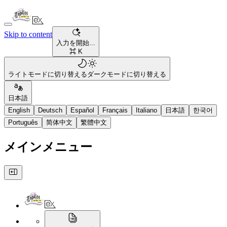
Skip to content
入力を開始...
⌘ K
ライトモードに切り替える
ダークモードに切り替える
日本語
English
Deutsch
Español
Français
Italiano
日本語
한국어
Português
简体中文
繁體中文
メインメニュー