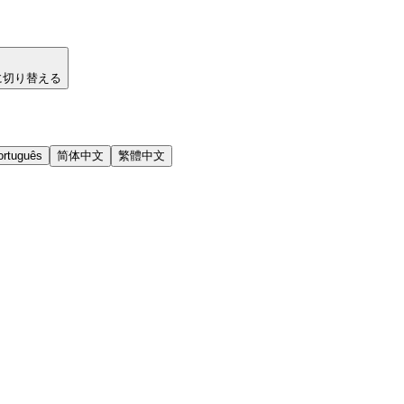
に切り替える
ortuguês
简体中文
繁體中文