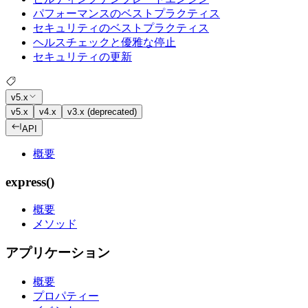
パフォーマンスのベストプラクティス
セキュリティのベストプラクティス
ヘルスチェックと優雅な停止
セキュリティの更新
v5.x
v5.x
v4.x
v3.x (deprecated)
API
概要
express()
概要
メソッド
アプリケーション
概要
プロパティー