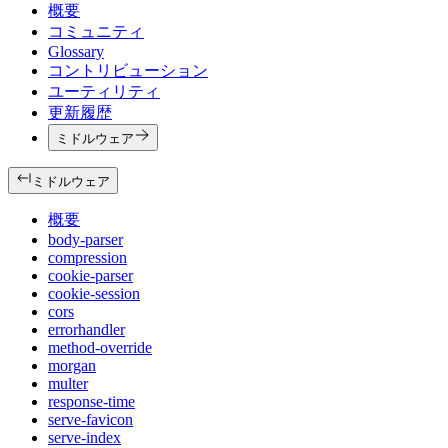
概要
コミュニティ
Glossary
コントリビューション
ユーティリティ
更新履歴
ミドルウェア
ミドルウェア
概要
body-parser
compression
cookie-parser
cookie-session
cors
errorhandler
method-override
morgan
multer
response-time
serve-favicon
serve-index