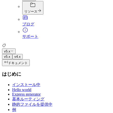
リソース
ブログ
サポート
v5.x
v5.x
v4.x
ドキュメント
はじめに
インストール中
Hello world
Express generator
基本ルーティング
静的ファイルを提供中
例