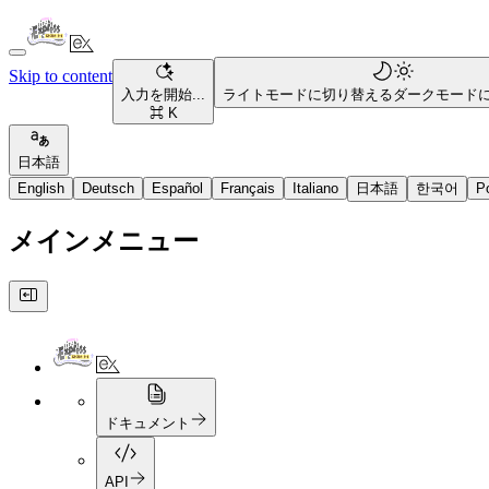
Skip to content
入力を開始...
ライトモードに切り替える
ダークモード
⌘ K
日本語
English
Deutsch
Español
Français
Italiano
日本語
한국어
P
メインメニュー
ドキュメント
API