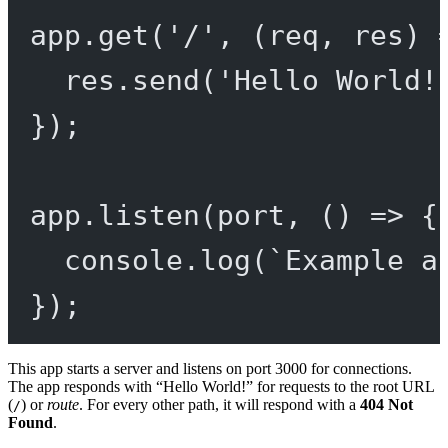
app.
get
(
'/'
, (
req
, 
res
) 
res.
send
(
'Hello World!
});
app.
listen
(port, () 
=>
 {
console.
log
(
`Example a
});
This app starts a server and listens on port 3000 for connections.
The app responds with “Hello World!” for requests to the root URL
(
) or
route
. For every other path, it will respond with a
404 Not
/
Found
.