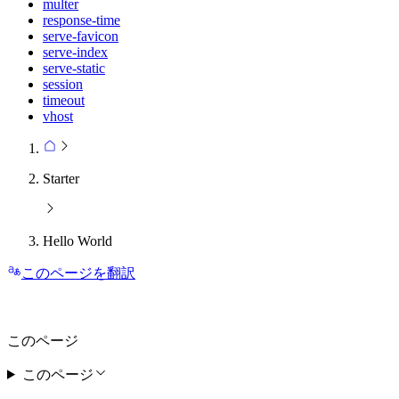
multer
response-time
serve-favicon
serve-index
serve-static
session
timeout
vhost
Starter
Hello World
このページを翻訳
このページ
このページ