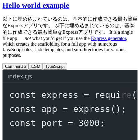
Hello world example
以下に埋め込まれているのは、基本的に作成できる最も簡単
なExpressアプリです。 以下に埋め込まれているのは、基本
的に作成できる最も簡単なExpressアプリです。 It is a single
file app —
not
what you’d get if you use the
Express generator
,
which creates the scaffolding for a full app with numerous
JavaScript files, Jade templates, and sub-directories for various
purposes.
CommonJS
ESM
TypeScript
index.cjs
const
express
=
require
(
const
app
=
express
();
const
port
=
3000
;