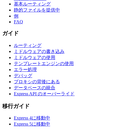
基本ルーティング
静的ファイルを提供中
例
FAQ
ガイド
ルーティング
ミドルウェアの書き込み
ミドルウェアの使用
テンプレートエンジンの使用
エラー処理
デバッグ
プロキシの背後にある
データベースの統合
Express API のオーバーライド
移行ガイド
Express 4に移動中
Express 5に移動中