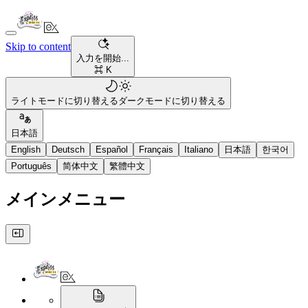
Skip to content
入力を開始...
⌘ K
ライトモードに切り替える
ダークモードに切り替える
日本語
English
Deutsch
Español
Français
Italiano
日本語
한국어
Português
简体中文
繁體中文
メインメニュー