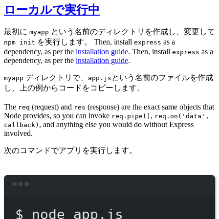
ローカルで実行中
最初に
という名前のディレクトリを作成し、変更して
myapp
を実行します。 Then, install
as a
npm init
express
dependency, as per the
installation guide
. Then, install
as a
express
dependency, as per the
installation guide
.
ディレクトリで、
という名前のファイルを作成
myapp
app.js
し、上の例からコードをコピーします。
The
(request) and
(response) are the exact same objects that
req
res
Node provides, so you can invoke
,
req.pipe()
req.on('data',
, and anything else you would do without Express
callback)
involved.
次のコマンドでアプリを実行します。
Terminal window
$
node
app.js