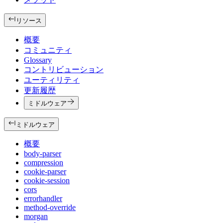
リソース
概要
コミュニティ
Glossary
コントリビューション
ユーティリティ
更新履歴
ミドルウェア
ミドルウェア
概要
body-parser
compression
cookie-parser
cookie-session
cors
errorhandler
method-override
morgan