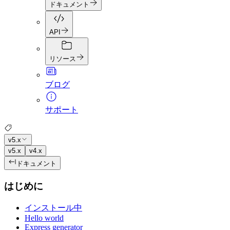
ドキュメント
API
リソース
ブログ
サポート
v5.x
v5.x
v4.x
ドキュメント
はじめに
インストール中
Hello world
Express generator