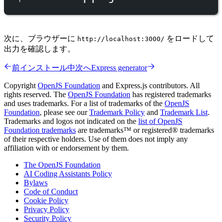
次に、ブラウザーに
をロードして
http://localhost:3000/
出力を確認します。
前
インストール中
次へ
Express generator
Copyright
OpenJS Foundation
and Express.js contributors. All
rights reserved. The
OpenJS Foundation
has registered trademarks
and uses trademarks. For a list of trademarks of the
OpenJS
Foundation
, please see our
Trademark Policy
and
Trademark List
.
Trademarks and logos not indicated on the
list of OpenJS
Foundation trademarks
are trademarks™ or registered® trademarks
of their respective holders. Use of them does not imply any
affiliation with or endorsement by them.
The OpenJS Foundation
AI Coding Assistants Policy
Bylaws
Code of Conduct
Cookie Policy
Privacy Policy
Security Policy