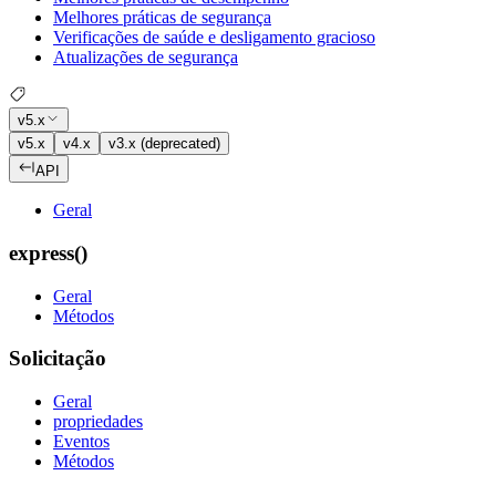
Melhores práticas de segurança
Verificações de saúde e desligamento gracioso
Atualizações de segurança
v5.x
v5.x
v4.x
v3.x (deprecated)
API
Geral
express()
Geral
Métodos
Solicitação
Geral
propriedades
Eventos
Métodos