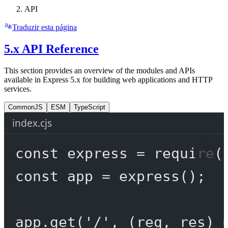
API
Traduzir esta página
5.x API Reference
This section provides an overview of the modules and APIs
available in Express 5.x for building web applications and HTTP
services.
CommonJS
ESM
TypeScript
index.cjs
const
express
=
require
(
const
app
=
express
();
app.
get
(
'/'
, (
req
, 
res
) 