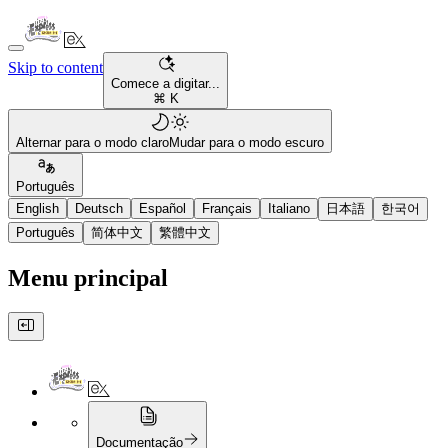
Skip to content
Comece a digitar...
⌘ K
Alternar para o modo claro
Mudar para o modo escuro
Português
English
Deutsch
Español
Français
Italiano
日本語
한국어
Português
简体中文
繁體中文
Menu principal
Documentação