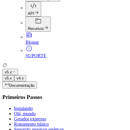
API
Recursos
Blogue
SUPORTE
v5.x
v5.x
v4.x
Documentação
Primeiros Passos
Instalando
Olá, mundo
Gerador expresso
Roteamento básico
Servindo arquivos estáticos