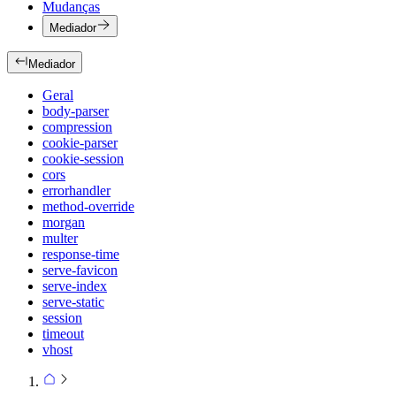
Mudanças
Mediador
Mediador
Geral
body-parser
compression
cookie-parser
cookie-session
cors
errorhandler
method-override
morgan
multer
response-time
serve-favicon
serve-index
serve-static
session
timeout
vhost