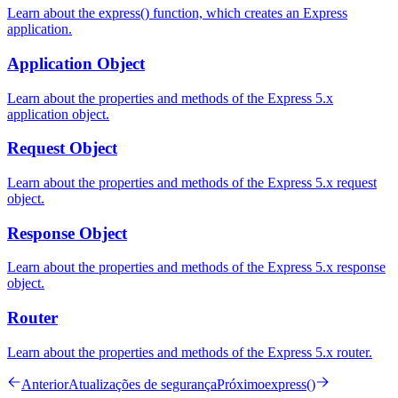
Learn about the express() function, which creates an Express
application.
Application Object
Learn about the properties and methods of the Express 5.x
application object.
Request Object
Learn about the properties and methods of the Express 5.x request
object.
Response Object
Learn about the properties and methods of the Express 5.x response
object.
Router
Learn about the properties and methods of the Express 5.x router.
Anterior
Atualizações de segurança
Próximo
express()