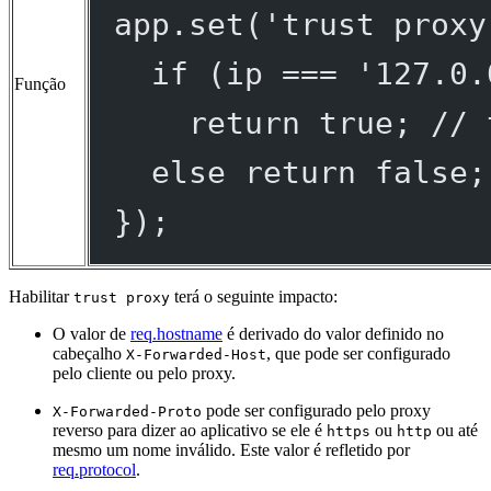
app.
set
(
'trust proxy
if
 (ip 
===
'127.0.
Função
return
true
; 
// 
else
return
false
;
});
Habilitar
terá o seguinte impacto:
trust proxy
O valor de
req.hostname
é derivado do valor definido no
cabeçalho
, que pode ser configurado
X-Forwarded-Host
pelo cliente ou pelo proxy.
pode ser configurado pelo proxy
X-Forwarded-Proto
reverso para dizer ao aplicativo se ele é
ou
ou até
https
http
mesmo um nome inválido. Este valor é refletido por
req.protocol
.