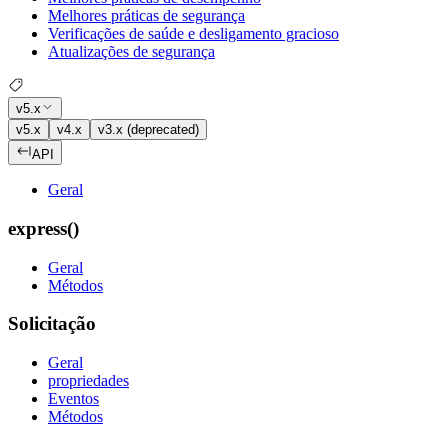
Melhores práticas de segurança
Verificações de saúde e desligamento gracioso
Atualizações de segurança
v5.x
v5.x
v4.x
v3.x (deprecated)
API
Geral
express()
Geral
Métodos
Solicitação
Geral
propriedades
Eventos
Métodos