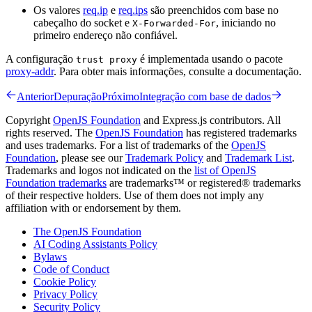
Os valores
req.ip
e
req.ips
são preenchidos com base no
cabeçalho do socket e
, iniciando no
X-Forwarded-For
primeiro endereço não confiável.
A configuração
é implementada usando o pacote
trust proxy
proxy-addr
. Para obter mais informações, consulte a documentação.
Anterior
Depuração
Próximo
Integração com base de dados
Copyright
OpenJS Foundation
and Express.js contributors. All
rights reserved. The
OpenJS Foundation
has registered trademarks
and uses trademarks. For a list of trademarks of the
OpenJS
Foundation
, please see our
Trademark Policy
and
Trademark List
.
Trademarks and logos not indicated on the
list of OpenJS
Foundation trademarks
are trademarks™ or registered® trademarks
of their respective holders. Use of them does not imply any
affiliation with or endorsement by them.
The OpenJS Foundation
AI Coding Assistants Policy
Bylaws
Code of Conduct
Cookie Policy
Privacy Policy
Security Policy