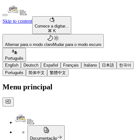
Skip to content
Comece a digitar...
⌘ K
Alternar para o modo claro
Mudar para o modo escuro
Português
English
Deutsch
Español
Français
Italiano
日本語
한국어
Português
简体中文
繁體中文
Menu principal
Documentação