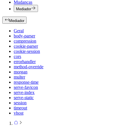
Mudanças
Mediador
Mediador
Geral
body-parser
compression
cookie-parser
cookie-session
cors
errorhandler
method-override
morgan
multer
response-time
serve-favicon
serve-index
serve-static
session
timeout
vhost