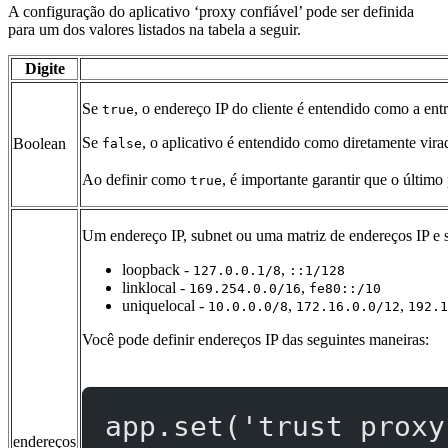
A configuração do aplicativo ‘proxy confiável’ pode ser definida
para um dos valores listados na tabela a seguir.
Digite
Se
, o endereço IP do cliente é entendido como a en
true
Se
, o aplicativo é entendido como diretamente vira
Boolean
false
Ao definir como
, é importante garantir que o últim
true
Um endereço IP, subnet ou uma matriz de endereços IP e s
loopback -
,
127.0.0.1/8
::1/128
linklocal -
,
169.254.0.0/16
fe80::/10
uniquelocal -
,
,
10.0.0.0/8
172.16.0.0/12
192.1
Você pode definir endereços IP das seguintes maneiras:
app.
set
(
'trust proxy
endereços