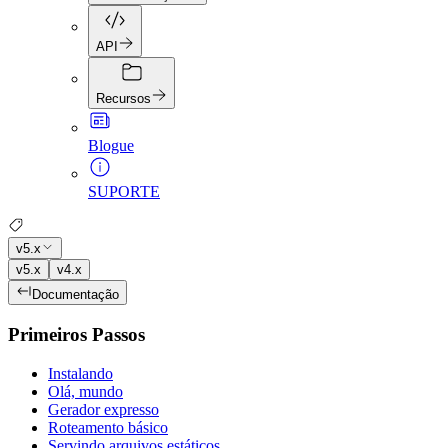
API
Recursos
Blogue
SUPORTE
v5.x
v5.x
v4.x
Documentação
Primeiros Passos
Instalando
Olá, mundo
Gerador expresso
Roteamento básico
Servindo arquivos estáticos