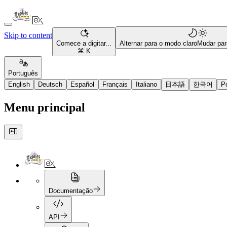
Skip to content
Comece a digitar...
Alternar para o modo claro
Mudar par
⌘ K
Português
English
Deutsch
Español
Français
Italiano
日本語
한국어
P
Menu principal
Documentação
API