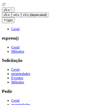
v5.x
v5.x
v4.x
v3.x (deprecated)
API
Geral
express()
Geral
Métodos
Solicitação
Geral
propriedades
Eventos
Métodos
Pedir
Geral
propriedades