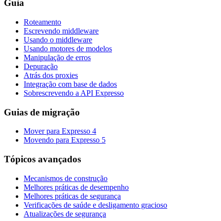
Guia
Roteamento
Escrevendo middleware
Usando o middleware
Usando motores de modelos
Manipulação de erros
Depuração
Atrás dos proxies
Integração com base de dados
Sobrescrevendo a API Expresso
Guias de migração
Mover para Expresso 4
Movendo para Expresso 5
Tópicos avançados
Mecanismos de construção
Melhores práticas de desempenho
Melhores práticas de segurança
Verificações de saúde e desligamento gracioso
Atualizações de segurança