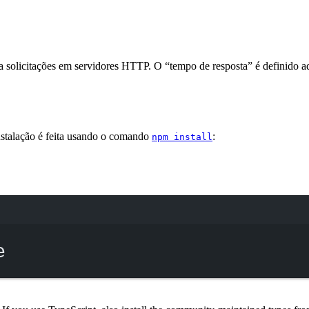
a solicitações em servidores HTTP. O “tempo de resposta” é definido 
nstalação é feita usando o comando
:
npm install
Terminal window
e