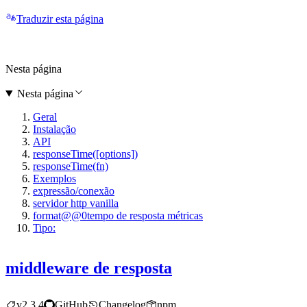
Traduzir esta página
Nesta página
Nesta página
Geral
Instalação
API
responseTime([options])
responseTime(fn)
Exemplos
expressão/conexão
servidor http vanilla
format@@0tempo de resposta métricas
Tipo:
middleware de resposta
v2.3.4
GitHub
Changelog
npm