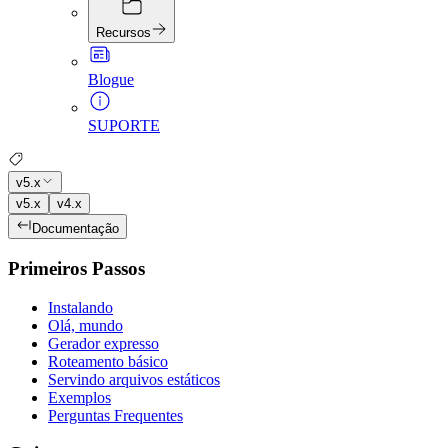
Recursos
Blogue
SUPORTE
v5.x
v5.x
v4.x
Documentação
Primeiros Passos
Instalando
Olá, mundo
Gerador expresso
Roteamento básico
Servindo arquivos estáticos
Exemplos
Perguntas Frequentes