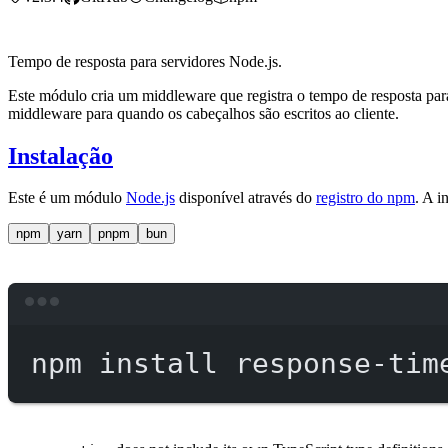
Tempo de resposta para servidores Node.js.
Este módulo cria um middleware que registra o tempo de resposta par
middleware para quando os cabeçalhos são escritos ao cliente.
Instalação
Este é um módulo
Node.js
disponível através do
registro do npm
. A i
npm
yarn
pnpm
bun
npm
install
response-tim