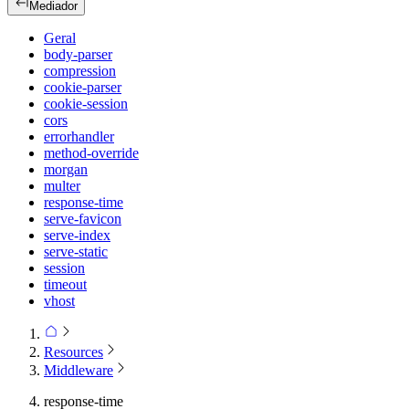
Mediador
Geral
body-parser
compression
cookie-parser
cookie-session
cors
errorhandler
method-override
morgan
multer
response-time
serve-favicon
serve-index
serve-static
session
timeout
vhost
Resources
Middleware
response-time