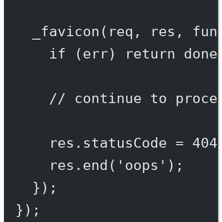
_favicon
(req, res, 
fun
if
 (err) 
return
done
// continue to proce
res.statusCode 
=
404
res.
end
(
'oops'
);
});
});