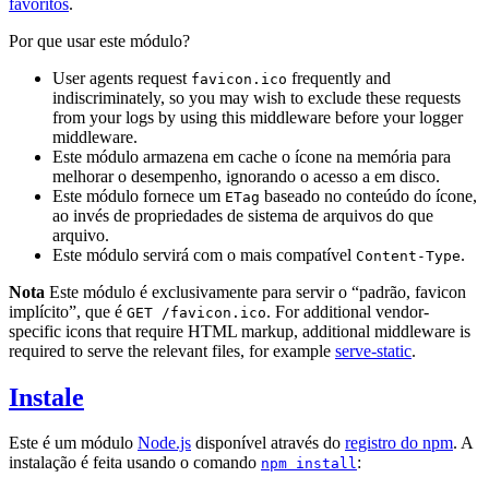
favoritos
.
Por que usar este módulo?
User agents request
frequently and
favicon.ico
indiscriminately, so you may wish to exclude these requests
from your logs by using this middleware before your logger
middleware.
Este módulo armazena em cache o ícone na memória para
melhorar o desempenho, ignorando o acesso a em disco.
Este módulo fornece um
baseado no conteúdo do ícone,
ETag
ao invés de propriedades de sistema de arquivos do que
arquivo.
Este módulo servirá com o mais compatível
.
Content-Type
Nota
Este módulo é exclusivamente para servir o “padrão, favicon
implícito”, que é
. For additional vendor-
GET /favicon.ico
specific icons that require HTML markup, additional middleware is
required to serve the relevant files, for example
serve-static
.
Instale
Este é um módulo
Node.js
disponível através do
registro do npm
. A
instalação é feita usando o comando
:
npm install