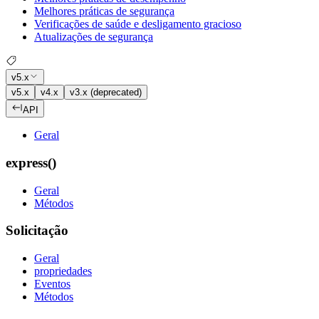
Melhores práticas de segurança
Verificações de saúde e desligamento gracioso
Atualizações de segurança
v5.x
v5.x
v4.x
v3.x (deprecated)
API
Geral
express()
Geral
Métodos
Solicitação
Geral
propriedades
Eventos
Métodos