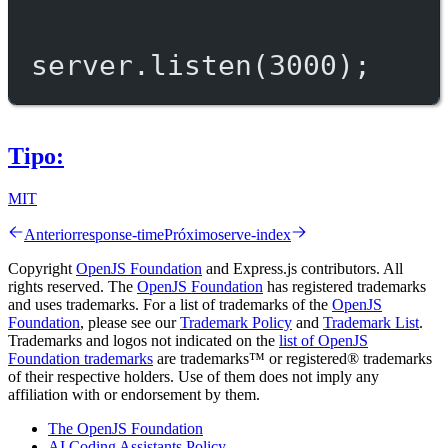
server.
listen
(
3000
);
Tipo:
MIT
Anterior
response-time
Próximo
serve-index
Copyright
OpenJS Foundation
and Express.js contributors. All
rights reserved. The
OpenJS Foundation
has registered trademarks
and uses trademarks. For a list of trademarks of the
OpenJS
Foundation
, please see our
Trademark Policy
and
Trademark List
.
Trademarks and logos not indicated on the
list of OpenJS
Foundation trademarks
are trademarks™ or registered® trademarks
of their respective holders. Use of them does not imply any
affiliation with or endorsement by them.
The OpenJS Foundation
AI Coding Assistants Policy