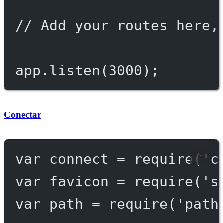
// Add your routes here,
app.
listen
(
3000
);
Conectar
var
 connect 
=
require
(
'c
var
 favicon 
=
require
(
's
var
 path 
=
require
(
'path