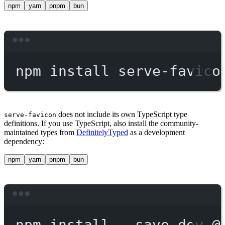
npm
yarn
pnpm
bun
Terminal window
npm
install
serve-favico
does not include its own TypeScript type
serve-favicon
definitions. If you use TypeScript, also install the community-
maintained types from
DefinitelyTyped
as a development
dependency:
npm
yarn
pnpm
bun
Terminal window
npm
install
--save-dev
@