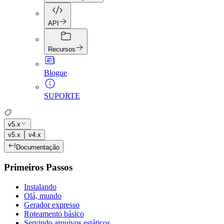
API
Recursos
Blogue
SUPORTE
v5.x
v5.x
v4.x
Documentação
Primeiros Passos
Instalando
Olá, mundo
Gerador expresso
Roteamento básico
Servindo arquivos estáticos