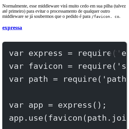
Normalmente, esse middleware virá muito cedo em sua pilha (talvez
até primeiro) para evitar o processamento de qualquer outro
middleware se já soubermos que o pedido é para
.
/favicon. co
expressa
var
 express 
=
require
(
'e
var
 favicon 
=
require
(
's
var
 path 
=
require
(
'path
var
 app 
=
express
();
app.
use
(
favicon
(path.
joi