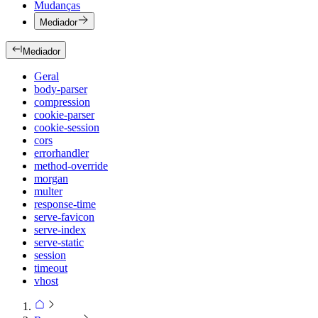
Mudanças
Mediador
Mediador
Geral
body-parser
compression
cookie-parser
cookie-session
cors
errorhandler
method-override
morgan
multer
response-time
serve-favicon
serve-index
serve-static
session
timeout
vhost