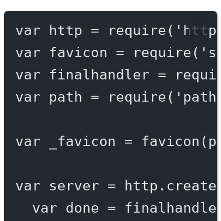
var
 http 
=
require
(
'http
var
 favicon 
=
require
(
's
var
 finalhandler 
=
requi
var
 path 
=
require
(
'path
var
 _favicon 
=
favicon
(p
var
 server 
=
 http.
create
var
 done 
=
finalhandle