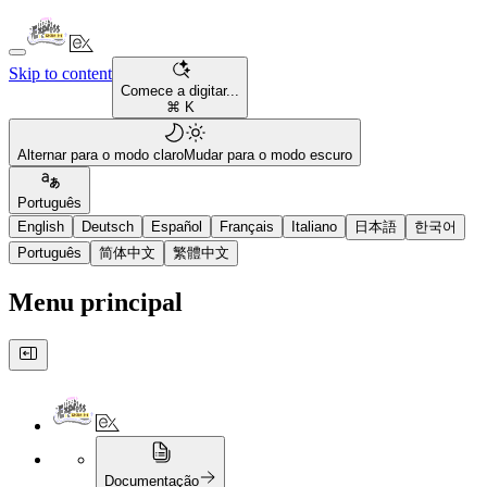
Skip to content
Comece a digitar...
⌘ K
Alternar para o modo claro
Mudar para o modo escuro
Português
English
Deutsch
Español
Français
Italiano
日本語
한국어
Português
简体中文
繁體中文
Menu principal
Documentação