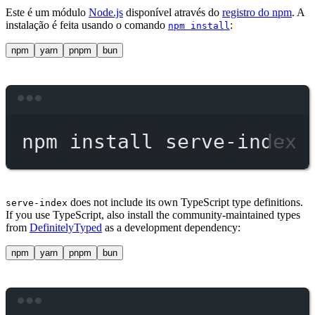
Este é um módulo
Node.js
disponível através do
registro do npm
. A
instalação é feita usando o comando
:
npm install
npm
yarn
pnpm
bun
Terminal window
npm
install
serve-index
does not include its own TypeScript type definitions.
serve-index
If you use TypeScript, also install the community-maintained types
from
DefinitelyTyped
as a development dependency:
npm
yarn
pnpm
bun
Terminal window