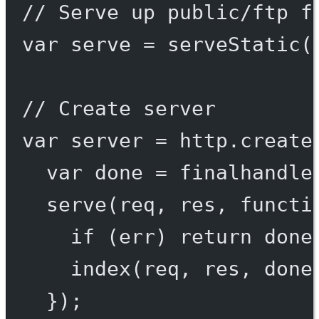
// Serve up public/ftp f
var
 serve 
=
serveStatic
(
// Create server
var
 server 
=
 http.
create
var
 done 
=
finalhandle
serve
(req, res, 
functi
if
 (err) 
return
done
index
(req, res, done
});