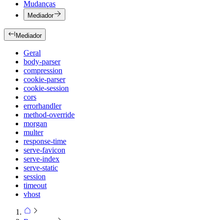
Mudanças
Mediador
Mediador
Geral
body-parser
compression
cookie-parser
cookie-session
cors
errorhandler
method-override
morgan
multer
response-time
serve-favicon
serve-index
serve-static
session
timeout
vhost