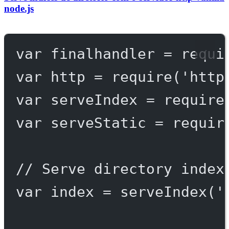
node.js
var
 finalhandler 
=
requi
var
 http 
=
require
(
'http
var
 serveIndex 
=
require
var
 serveStatic 
=
requir
// Serve directory index
var
 index 
=
serveIndex
(
'