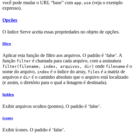
você pode mudar o URL “base” com
(veja o exemplo
app.use
expresso).
Opções
O índice Serve aceita essas propriedades no objeto de opções.
filtro
Aplicar esta função de filtro aos arquivos. O padrão é ‘false’. A
função
é chamada para cada arquivo, com a assinatura
filter
onde
é o
filter(filename, index, arquivos, dir)
filename
nome do arquivo,
é o índice do array,
é a matriz de
index
files
arquivos e
é o caminho absoluto que o arquivo está localizado
dir
(e assim, o diretório para o qual a listagem é destinada).
hidden
Exibir arquivos ocultos (pontos). O padrão é ‘false’.
ícones
Exibir ícones. O padrão é ‘false’.