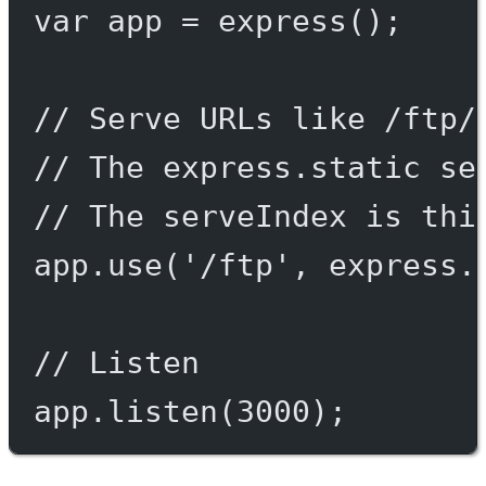
var
 app 
=
express
();
// Serve URLs like /ftp/
// The express.static se
// The serveIndex is thi
app.
use
(
'/ftp'
, express.
// Listen
app.
listen
(
3000
);