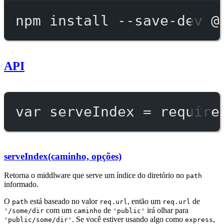
npm
install
--save-dev
@
API
var
 serveIndex 
=
require
serveIndex(caminho, opções)
Retorna o middlware que serve um índice do diretório no
path
informado.
O
está baseado no valor
, então um
de
path
req.url
req.url
com um
de
irá olhar para
'/some/dir
caminho
'public'
. Se você estiver usando algo como
,
'public/some/dir'
express