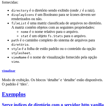
fornecidas:
é o diretório sendo exibido (onde
é a raiz).
directory
/
é um Booleano para se ícones devem ser
displayIcons
renderizados ou não.
é uma matriz classificada de arquivos no diretório.
fileList
A matriz contém objetos com as seguintes propriedades:
é o nome relativo para o arquivo.
nome
é um objeto
para o arquivo.
stat
fs.Stats
é o caminho completo do sistema de arquivos para
path
.
diretório
é a folha de estilo padrão ou o conteúdo da opção
style
.
stylesheet
é o nome de visualização fornecido pela opção
viewName
.
view
visualizar
Modo de exibição. Os blocos ‘detalhe’ e ‘detalhe’ estão disponíveis.
O padrão é ‘tiles’.
Exemplos
Serve índices de diretório com o servidor http vanilla