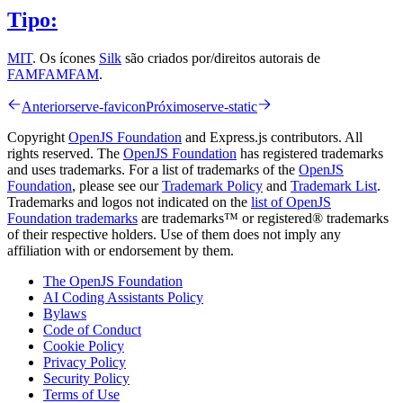
Tipo:
MIT
. Os ícones
Silk
são criados por/direitos autorais de
FAMFAMFAM
.
Anterior
serve-favicon
Próximo
serve-static
Copyright
OpenJS Foundation
and Express.js contributors. All
rights reserved. The
OpenJS Foundation
has registered trademarks
and uses trademarks. For a list of trademarks of the
OpenJS
Foundation
, please see our
Trademark Policy
and
Trademark List
.
Trademarks and logos not indicated on the
list of OpenJS
Foundation trademarks
are trademarks™ or registered® trademarks
of their respective holders. Use of them does not imply any
affiliation with or endorsement by them.
The OpenJS Foundation
AI Coding Assistants Policy
Bylaws
Code of Conduct
Cookie Policy
Privacy Policy
Security Policy
Terms of Use