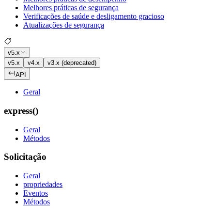
Melhores práticas de segurança
Verificações de saúde e desligamento gracioso
Atualizações de segurança
v5.x
v5.x
v4.x
v3.x (deprecated)
API
Geral
express()
Geral
Métodos
Solicitação
Geral
propriedades
Eventos
Métodos