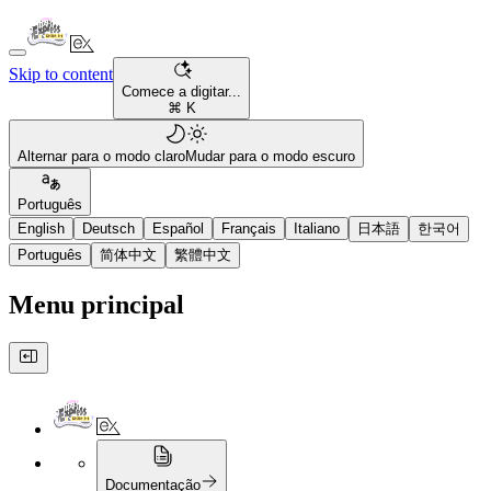
Skip to content
Comece a digitar...
⌘ K
Alternar para o modo claro
Mudar para o modo escuro
Português
English
Deutsch
Español
Français
Italiano
日本語
한국어
Português
简体中文
繁體中文
Menu principal
Documentação