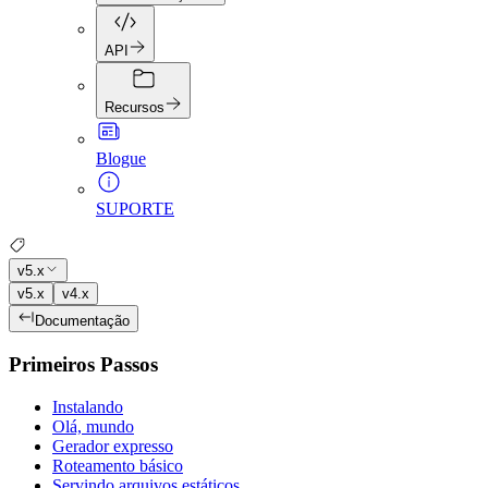
API
Recursos
Blogue
SUPORTE
v5.x
v5.x
v4.x
Documentação
Primeiros Passos
Instalando
Olá, mundo
Gerador expresso
Roteamento básico
Servindo arquivos estáticos