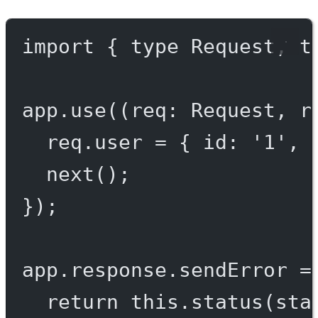
import
 { 
type
 Request, 
t
app.
use
((
req
:
Request
, 
r
req.user 
=
 { id: 
'1'
, 
next
();
});
app.response.
sendError
=
return
this
.
status
(sta