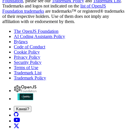
Foundation
, please see our
Trademark Policy
and
Trademark List
.
Trademarks and logos not indicated on the
list of OpenJS
Foundation trademarks
are trademarks™ or registered® trademarks
of their respective holders. Use of them does not imply any
affiliation with or endorsement by them.
The OpenJS Foundation
AI Coding Assistants Policy
Bylaws
Code of Conduct
Cookie Policy
Privacy Policy
Security Policy
Terms of Use
Trademark List
Trademark Policy
Kawaii?