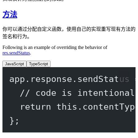
方法
你可以通过分配自定义函数，使用自己的实现重写现有方法的
签名和行为。
Following is an example of overriding the behavior of
res.sendStatus
.
JavaScript
TypeScript
app.response.
sendStatus
// code is intentional
return
this
.
contentTyp
};