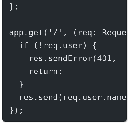
};
app.
get
(
'/'
, (
req
:
Reque
if
 (
!
req.user) {
res.
sendError
(
401
, 
'
return
;
}
res.
send
(req.user.name
});