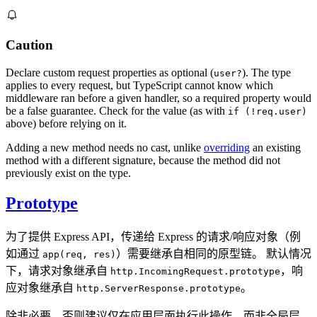
Caution
Declare custom request properties as optional (
). The type
user?
applies to every request, but TypeScript cannot know which
middleware ran before a given handler, so a required property would
be a false guarantee. Check for the value (as with
if (!req.user)
above) before relying on it.
Adding a new method needs no cast, unlike
overriding
an existing
method with a different signature, because the method did not
previously exist on the type.
Prototype
为了提供 Express API，传递给 Express 的请求/响应对象（例
如通过
）需要继承自相同的原型链。 默认情况
app(req, res)
下，请求对象继承自
，响
http.IncomingRequest.prototype
应对象继承自
。
http.ServerResponse.prototype
除非必要，否则建议仅在应用层面执行此操作，而非全局层