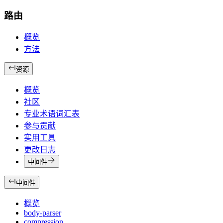
路由
概览
方法
资源
概览
社区
专业术语词汇表
参与贡献
实用工具
更改日志
中间件
中间件
概览
body-parser
compression