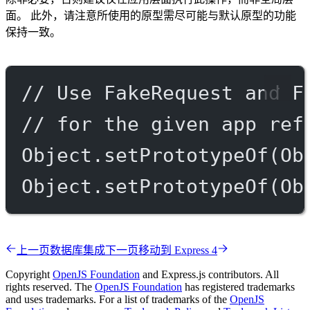
面。 此外，请注意所使用的原型需尽可能与默认原型的功能
保持一致。
// Use FakeRequest and F
// for the given app ref
Object.
setPrototypeOf
(Ob
Object.
setPrototypeOf
(Ob
上一页
数据库集成
下一页
移动到 Express 4
Copyright
OpenJS Foundation
and Express.js contributors. All
rights reserved. The
OpenJS Foundation
has registered trademarks
and uses trademarks. For a list of trademarks of the
OpenJS