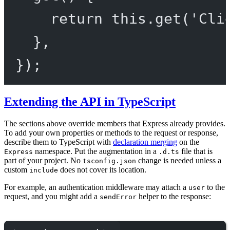
return
this
.
get
(
'Cli
},
});
Extending the API in TypeScript
The sections above override members that Express already provides.
To add your own properties or methods to the request or response,
describe them to TypeScript with
declaration merging
on the
namespace. Put the augmentation in a
file that is
Express
.d.ts
part of your project. No
change is needed unless a
tsconfig.json
custom
does not cover its location.
include
For example, an authentication middleware may attach a
to the
user
request, and you might add a
helper to the response:
sendError