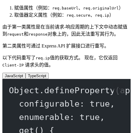
赋值属性（例如：
、
）
req.baseUrl
req.originalUrl
取值器定义属性（例如：
、
）
req.secure
req.ip
由于第一类属性是在当前请求-响应周期的上下文中动态赋值
到
和
对象上的，因此无法重写其行为。
request
response
第二类属性可通过 Express API 扩展接口进行重写。
以下代码重写了
值的获取方式。 现在，它仅返回
req.ip
请求头的值。
Client-IP
JavaScript
TypeScript
Object.
defineProperty
(ap
configurable: 
true
,
enumerable: 
true
,
get
() {