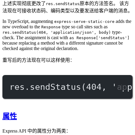
上述实现彻底更改了
原本的方法签名。 该方
res.sendStatus
法现在可接收状态码、编码类型以及要发送给客户端的消息。
In TypeScript, augmenting
adds the
express-serve-static-core
new overload to the
type so call sites such as
Response
type-
res.sendStatus(404, 'application/json', body)
check. The assignment is cast with
as Response['sendStatus']
because replacing a method with a different signature cannot be
checked against the original declaration.
重写后的方法现在可以这样使用：
res.
sendStatus
(
404
, 
'app
属性
Express API 中的属性分为两类：