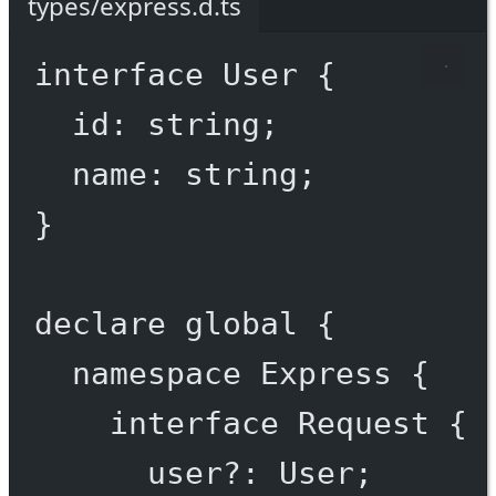
types/express.d.ts
interface
User
 {
id
:
string
;
name
:
string
;
}
declare
 global {
namespace
Express
 {
interface
Request
 {
user
?:
User
;