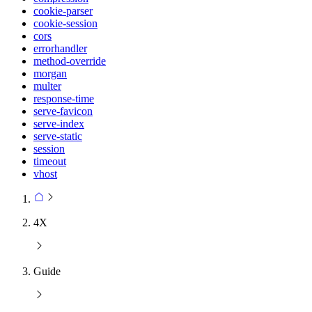
cookie-parser
cookie-session
cors
errorhandler
method-override
morgan
multer
response-time
serve-favicon
serve-index
serve-static
session
timeout
vhost
4X
Guide