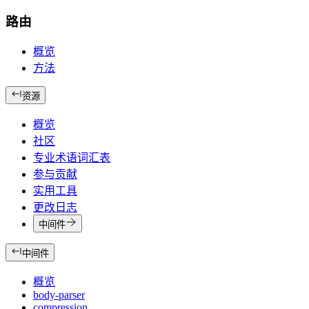
路由
概览
方法
资源
概览
社区
专业术语词汇表
参与贡献
实用工具
更改日志
中间件
中间件
概览
body-parser
compression