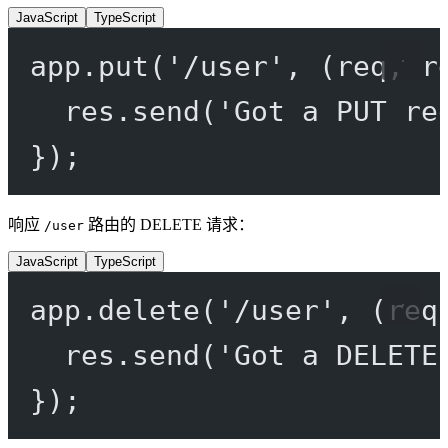
JavaScript
TypeScript
app.
put
(
'/user'
, (
req
, 
r
res.
send
(
'Got a PUT re
});
响应
路由的 DELETE 请求：
/user
JavaScript
TypeScript
app.
delete
(
'/user'
, (
req
res.
send
(
'Got a DELETE
});