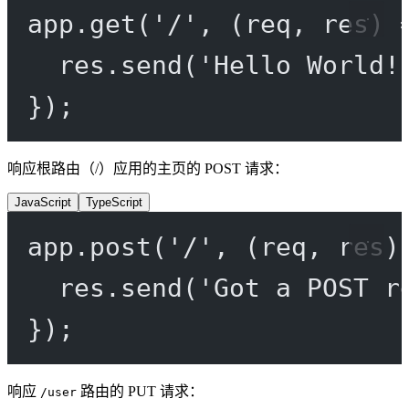
app.
get
(
'/'
, (
req
, 
res
) 
res.
send
(
'Hello World!
});
响应根路由（/）应用的主页的 POST 请求：
JavaScript
TypeScript
app.
post
(
'/'
, (
req
, 
res
)
res.
send
(
'Got a POST r
});
响应
路由的 PUT 请求：
/user