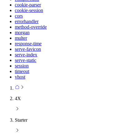
cookie-parser
cookie-session
cors
errorhandler
method-override
morgan
multer
response-time
serve-favicon
serve-index
serve-static
session
timeout
vhost
4X
Starter