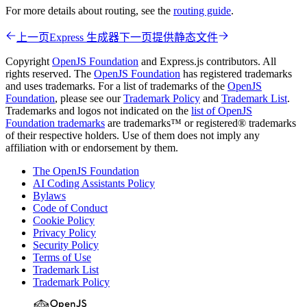
For more details about routing, see the
routing guide
.
上一页
Express 生成器
下一页
提供静态文件
Copyright
OpenJS Foundation
and Express.js contributors. All
rights reserved. The
OpenJS Foundation
has registered trademarks
and uses trademarks. For a list of trademarks of the
OpenJS
Foundation
, please see our
Trademark Policy
and
Trademark List
.
Trademarks and logos not indicated on the
list of OpenJS
Foundation trademarks
are trademarks™ or registered® trademarks
of their respective holders. Use of them does not imply any
affiliation with or endorsement by them.
The OpenJS Foundation
AI Coding Assistants Policy
Bylaws
Code of Conduct
Cookie Policy
Privacy Policy
Security Policy
Terms of Use
Trademark List
Trademark Policy