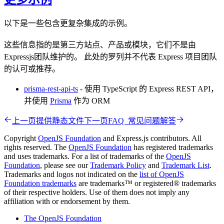
以下是一些包含更复杂集成的示例。
这些信息指的是第三方站点、产品或模块，它们不是由
Expressjs团队维护的。 此处的罗列并不代表 Express 项目团队
的认可或推荐。
prisma-rest-api-ts
- 使用 TypeScript 的 Express REST API，
并使用
Prisma
作为 ORM
上一页
提供静态文件
下一页
FAQ 常见问题解答
Copyright
OpenJS Foundation
and Express.js contributors. All
rights reserved. The
OpenJS Foundation
has registered trademarks
and uses trademarks. For a list of trademarks of the
OpenJS
Foundation
, please see our
Trademark Policy
and
Trademark List
.
Trademarks and logos not indicated on the
list of OpenJS
Foundation trademarks
are trademarks™ or registered® trademarks
of their respective holders. Use of them does not imply any
affiliation with or endorsement by them.
The OpenJS Foundation