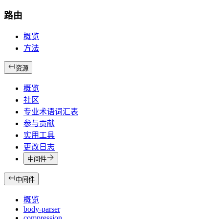
路由
概览
方法
资源
概览
社区
专业术语词汇表
参与贡献
实用工具
更改日志
中间件
中间件
概览
body-parser
compression