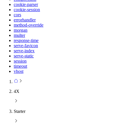
cookie-parser
cookie-session
cors
errorhandler
method-override
morgan
multer
response-time
serve-favicon
serve-index
serve-static
session
timeout
vhost
4X
Starter