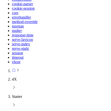
cookie-parser
cookie-session
cors
errorhandler
method-override
morgan
multer
response-time
serve-favicon
serve-index
serve-static
session
timeout
vhost
4X
Starter