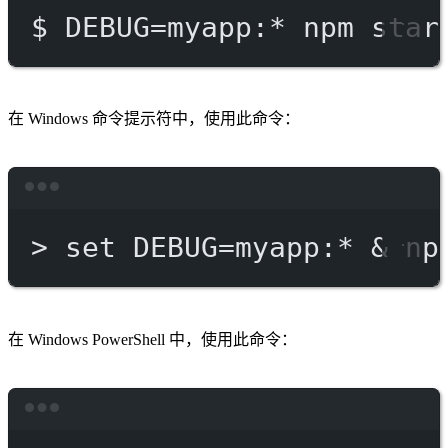
$
DEBUG=myapp:
*
npm
star
在 Windows 命令提示符中，使用此命令：
Terminal window
>
 set DEBUG
=
myapp:*
 & 
np
在 Windows PowerShell 中，使用此命令：
Terminal window