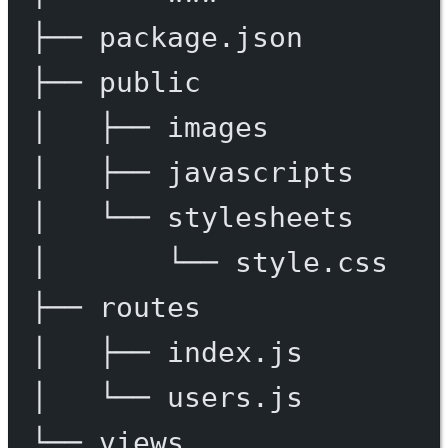
├──
package.json
├──
public
│
├──
images
│
├──
javascripts
│
└──
stylesheets
│
└──
style.css
├──
routes
│
├──
index.js
│
└──
users.js
└──
views