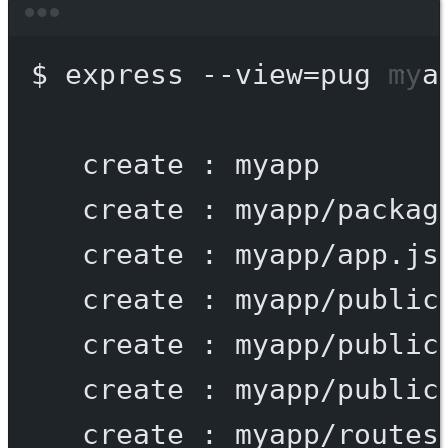
Terminal window
$
express
--view=pug
mya
create
:
myapp
create
:
myapp/packag
create
:
myapp/app.js
create
:
myapp/public
create
:
myapp/public
create
:
myapp/public
create
:
myapp/routes