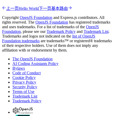
上一页
Hello World
下一页
基本路由
Copyright
OpenJS Foundation
and Express.js contributors. All
rights reserved. The
OpenJS Foundation
has registered trademarks
and uses trademarks. For a list of trademarks of the
OpenJS
Foundation
, please see our
Trademark Policy
and
Trademark List
.
Trademarks and logos not indicated on the
list of OpenJS
Foundation trademarks
are trademarks™ or registered® trademarks
of their respective holders. Use of them does not imply any
affiliation with or endorsement by them.
The OpenJS Foundation
AI Coding Assistants Policy
Bylaws
Code of Conduct
Cookie Policy
Privacy Policy
Security Policy
Terms of Use
Trademark List
Trademark Policy