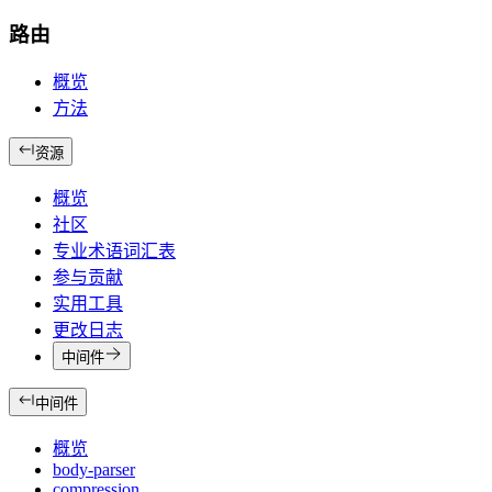
路由
概览
方法
资源
概览
社区
专业术语词汇表
参与贡献
实用工具
更改日志
中间件
中间件
概览
body-parser
compression