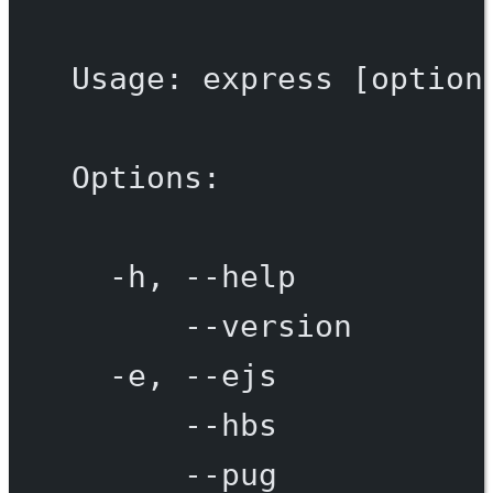
Usage:
express
 [option
Options:
-h,
--help
--version
-e,
--ejs
--hbs
--pug